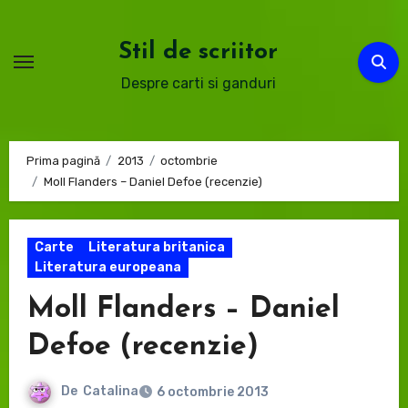
Sari
la
Stil de scriitor
conținut
Despre carti si ganduri
Prima pagină
2013
octombrie
Moll Flanders – Daniel Defoe (recenzie)
Carte
Literatura britanica
Literatura europeana
Moll Flanders – Daniel
Defoe (recenzie)
De
Catalina
6 octombrie 2013