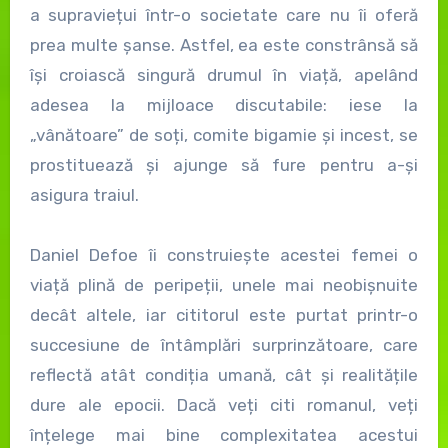
a supraviețui într-o societate care nu îi oferă
prea multe șanse. Astfel, ea este constrânsă să
își croiască singură drumul în viață, apelând
adesea la mijloace discutabile: iese la
„vânătoare” de soți, comite bigamie și incest, se
prostituează și ajunge să fure pentru a-și
asigura traiul.
Daniel Defoe îi construiește acestei femei o
viață plină de peripeții, unele mai neobișnuite
decât altele, iar cititorul este purtat printr-o
succesiune de întâmplări surprinzătoare, care
reflectă atât condiția umană, cât și realitățile
dure ale epocii. Dacă veți citi romanul, veți
înțelege mai bine complexitatea acestui