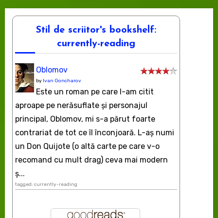
Stil de scriitor's bookshelf:
currently-reading
Oblomov
by
Ivan Goncharov
Este un roman pe care l-am citit
aproape pe nerăsuflate şi personajul
principal, Oblomov, mi s-a părut foarte
contrariat de tot ce îl înconjoară. L-aş numi
un Don Quijote (o altă carte pe care v-o
recomand cu mult drag) ceva mai modern
ș...
tagged: currently-reading