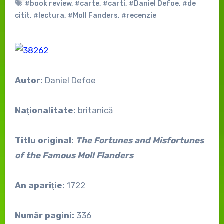
#book review
,
#carte
,
#carti
,
#Daniel Defoe
,
#de
citit
,
#lectura
,
#Moll Fanders
,
#recenzie
Autor:
Daniel Defoe
Naţionalitate:
britanică
Titlu original:
The Fortunes and Misfortunes
of the Famous Moll Flanders
An apariţie:
1722
Număr pagini:
336