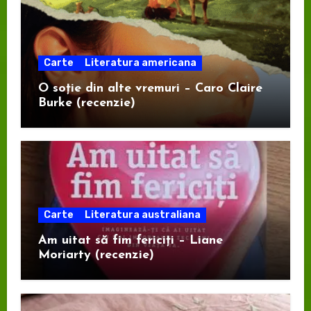
Carte
Literatura americana
O soție din alte vremuri – Caro Claire
Burke (recenzie)
Carte
Literatura australiana
Am uitat să fim fericiți – Liane
Moriarty (recenzie)