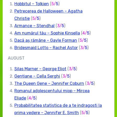
Hobbitul – Tolkien
(
5
/
5
)
Petrecerea de Halloween – Agatha
Christie
(
5
/
5
)
Armance – Stendhal
(
3
/
5
)
Am numărul tău – Sophie Kinsella
(
4/
5
)
Dacă aș rămâne – Gayle Forman
(
5
/
5
)
Bridesmaid Lotto – Rachel Astor
(
3
/
5
)
AUGUST
Silas Marner – George Eliot
(
3
/
5
)
Gențiane – Cella Serghi
(
3
/
5
)
The Queen Gene – Jennifer Coburn
(
3
/
5
)
Romanul adolescentului miop – Mircea
Eliade
(
4/
5
)
Probabilitatea statistica de a te indragosti la
prima vedere – Jennifer E. Smith
(
5/
5
)