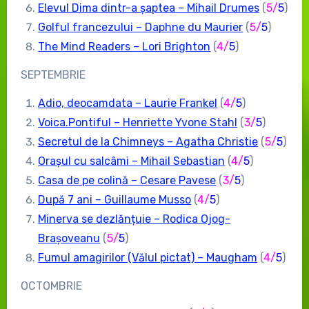
Elevul Dima dintr-a șaptea – Mihail Drumes
(
5
/
5
)
Golful francezului – Daphne du Maurier
(
5
/
5
)
The Mind Readers – Lori Brighton
(
4/
5
)
SEPTEMBRIE
Adio, deocamdata – Laurie Frankel
(
4
/
5
)
Voica.Pontiful – Henriette Yvone Stahl
(
3
/
5
)
Secretul de la Chimneys – Agatha Christie
(
5
/
5
)
Orașul cu salcâmi – Mihail Sebastian
(
4/
5
)
Casa de pe colină – Cesare Pavese
(
3/
5
)
După 7 ani – Guillaume Musso
(
4/
5
)
Minerva se dezlănțuie – Rodica Ojog-
Brașoveanu
(
5/
5
)
Fumul amagirilor (Vălul pictat) – Maugham
(
4/
5
)
OCTOMBRIE