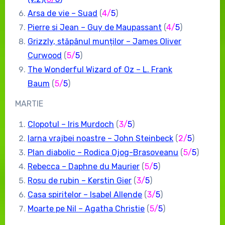
Arsa de vie – Suad
(
4/
5
)
Pierre si Jean – Guy de Maupassant
(
4/
5
)
Grizzly, stăpânul munților – James Oliver
Curwood
(
5
/
5
)
The Wonderful Wizard of Oz – L. Frank
Baum
(
5
/
5
)
MARTIE
Clopotul – Iris Murdoch
(
3
/
5
)
Iarna vrajbei noastre – John Steinbeck
(
2
/
5
)
Plan diabolic – Rodica Ojog-Brasoveanu
(
5
/
5
)
Rebecca – Daphne du Maurier
(
5
/
5
)
Rosu de rubin – Kerstin Gier
(
3
/
5
)
Casa spiritelor – Isabel Allende
(
3
/
5
)
Moarte pe Nil – Agatha Christie
(
5
/
5
)