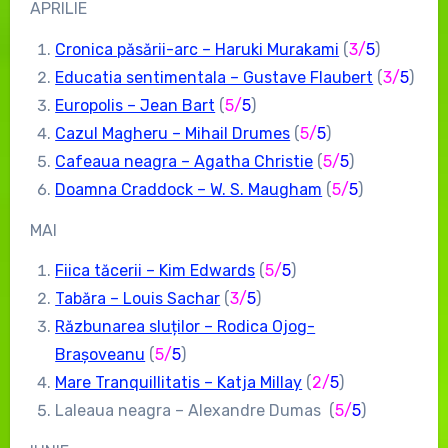
APRILIE
Cronica păsării-arc – Haruki Murakami
(
3
/
5
)
Educatia sentimentala – Gustave Flaubert
(
3
/
5
)
Europolis – Jean Bart
(
5
/
5
)
Cazul Magheru – Mihail Drumes
(
5
/
5
)
Cafeaua neagra – Agatha Christie
(
5
/
5
)
Doamna Craddock – W. S. Maugham
(
5
/
5
)
MAI
Fiica tăcerii – Kim Edwards
(
5
/
5
)
Tabăra – Louis Sachar
(
3
/
5
)
Răzbunarea sluților – Rodica Ojog-
Brașoveanu
(
5
/
5
)
Mare Tranquillitatis – Katja Millay
(
2
/
5
)
Laleaua neagra – Alexandre Dumas (
5
/
5
)