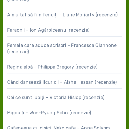
Am uitat să fim fericiți – Liane Moriarty (recenzie)
Faraonii – Ion Agârbiceanu (recenzie)
Femeia care aduce scrisori – Francesca Giannone
(recenzie)
Regina albă – Philippa Gregory (recenzie)
Când dansează licuricii – Aisha Hassan (recenzie)
Cei ce sunt iubiți – Victoria Hislop (recenzie)
Migdală – Won-Pyung Sohn (recenzie)
Cafeneaua cu pisici. Neko cafe – Anna Solyom