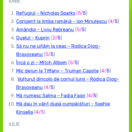
IUNIE
Refugiul – Nicholas Sparks
(
5
/
5
)
Corigent la limba română – Ion Minulescu
(
4/
5
)
Amândoi – Liviu Rebreanu
(
5
/
5
)
Duelul – Kuprin
(
2
/
5
)
Să nu ne uităm la ceas – Rodica Ojog-
Brașoveanu
(
5
/
5
)
Încă o zi – Mitch Albom
(
5
/
5
)
Mic dejun la Tiffany – Truman Capote
(
4/
5
)
Vulturul dincolo de cornul lunii – Rodica Ojog-
Brașoveanu
(
4/
5
)
Mă numesc Salma – Fadia Faqir
(
4/
5
)
Mă dau în vânt după cumpărături – Sophie
Kinsella
(
4/5
)
IULIE