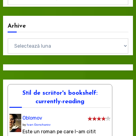
Arhive
Arhive
Stil de scriitor's bookshelf:
currently-reading
Oblomov
by
Ivan Goncharov
Este un roman pe care l-am citit