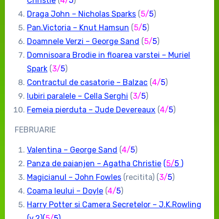
Christie
(
4/
5
)
Draga John – Nicholas Sparks
(
5
/
5
)
Pan.Victoria – Knut Hamsun
(
5
/
5
)
Doamnele Verzi – George Sand
(
5
/
5
)
Domnisoara Brodie in floarea varstei – Muriel
Spark
(
3
/
5
)
Contractul de casatorie – Balzac
(
4/
5
)
Iubiri paralele – Cella Serghi
(
3
/
5
)
Femeia pierduta – Jude Devereaux
(
4/
5
)
FEBRUARIE
Valentina – George Sand
(
4/
5
)
Panza de paianjen – Agatha Christie
(
5
/
5
)
Magicianul – John Fowles
(recitita) (
3
/
5
)
Coama leului – Doyle
(
4/
5
)
Harry Potter si Camera Secretelor – J.K.Rowling
(v.2)(
5
/
5
)