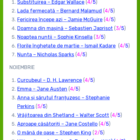
Substituirea – Edgar Wallace
(
4/
5
)
Lada fermecată – Bernard Malamud
(
4/
5
)
Fericirea începe azi – Jamie McGuire
(
4/
5
)
Doamna din mașină – Sebastien Japrisot
(
3/
5
)
Noaptea nuntii – Sophie Kinsella
(
3/
5
)
Florile înghețate de martie – Ismail Kadare
(
4/
5
)
Nunta – Nicholas Sparks
(
4/
5
)
NOIEMBRIE
Curcubeul – D. H. Lawrence
(
4/
5
)
Emma – Jane Austen
(
4/
5
)
Anna și sărutul franțuzesc – Stephanie
Perkins
(
5/
5
)
Vrăjitoarea din Shetland – Walter Scott
(
4/
5
)
Aproape căsătoriți – Jane Costello
(
4/
5
)
O mână de oase – Stephen King
(
2/
5
)