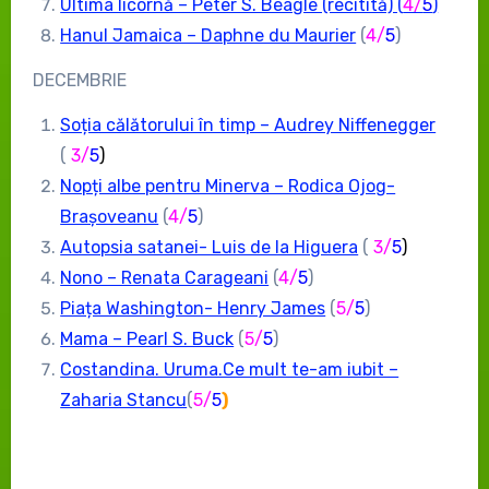
Ultima licornă – Peter S. Beagle (recitită) (
4/
5
)
Hanul Jamaica – Daphne du Maurier
(
4/
5
)
DECEMBRIE
Soția călătorului în timp – Audrey Niffenegger
(
3/
5
)
Nopți albe pentru Minerva – Rodica Ojog-
Brașoveanu
(
4/
5
)
Autopsia satanei- Luis de la Higuera
(
3/
5
)
Nono – Renata Carageani
(
4/
5
)
Piața Washington- Henry James
(
5
/
5
)
Mama – Pearl S. Buck
(
5
/
5
)
Costandina. Uruma.Ce mult te-am iubit –
Zaharia Stancu
(
5
/
5
)