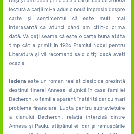
Deși știam ideea principală a cărții, cea de a doua
lectură a cărții mi-a adus o nouă impresie despre
carte și sentimentul că este mult mai
interesantă ca atunci când am citit-o prima
dată. Vă dați seama că este o carte bună atâta
timp cât a primit în 1926 Premiul Nobel pentru
Literatură și vă recomand să o citiți dacă aveți
ocazia.
Iedera
este un roman realist clasic ce prezintă
destinul tinerei Annesa, slujnică în casa familiei
Decherchi, o familie aparent înstărită dar cu mari
probleme financiare. Lupta pentru supraviețuire
a clanului Decherchi, relația interzisă dintre
Annesa și Paulu, stăpânul ei, dar și remușcările