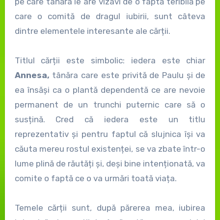
pe care tânăra le are vizavi de o faptă teribilă pe
care o comită de dragul iubirii, sunt câteva
dintre elementele interesante ale cărții.
Titlul cărții este simbolic: iedera este chiar
Annesa,
tânăra care este privită de Paulu și de
ea însăși ca o plantă dependentă ce are nevoie
permanent de un trunchi puternic care să o
susțină. Cred că iedera este un titlu
reprezentativ și pentru faptul că slujnica își va
căuta mereu rostul existenței, se va zbate într-o
lume plină de răutăți și, deși bine intenționată, va
comite o faptă ce o va urmări toată viața.
Temele cărții sunt, după părerea mea, iubirea