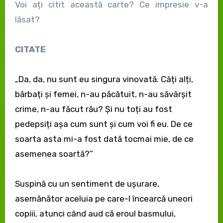
Voi ați citit această carte? Ce impresie v-a
lăsat?
CITATE
„Da, da, nu sunt eu singura vinovată. Câți alți,
bărbați și femei, n-au păcătuit, n-au săvârșit
crime, n-au făcut rău? Și nu toți au fost
pedepsiți așa cum sunt și cum voi fi eu. De ce
soarta asta mi-a fost dată tocmai mie, de ce
asemenea soartă?”
Suspină cu un sentiment de ușurare,
asemănător aceluia pe care-l încearcă uneori
copiii, atunci când aud că eroul basmului,