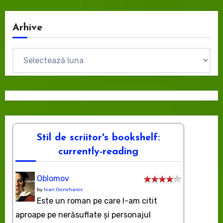
Arhive
Arhive
Stil de scriitor's bookshelf:
currently-reading
Oblomov
by
Ivan Goncharov
Este un roman pe care l-am citit
aproape pe nerăsuflate şi personajul