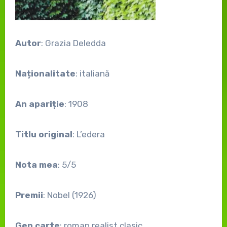
Autor
: Grazia Deledda
Naționalitate
: italiană
An apariție
: 1908
Titlu original
: L’edera
Nota mea
: 5/5
Premii
: Nobel (1926)
Gen carte
: roman realist clasic