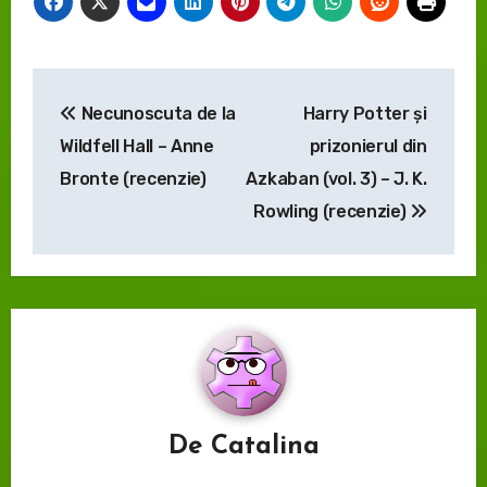
Navigare
Necunoscuta de la
Harry Potter și
în
Wildfell Hall – Anne
prizonierul din
articole
Bronte (recenzie)
Azkaban (vol. 3) – J. K.
Rowling (recenzie)
De
Catalina