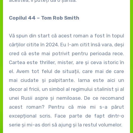
acestea, îi puteți da o șansă.
Copilul 44 – Tom Rob Smith
Vă spun din start că acest roman a fost în topul
cărților citite în 2024. Eu l-am citit însă vara, deși
cred că este mai potrivit pentru perioada rece.
Cartea este thriller, mister, are și ceva istoric în
el. Avem tot felul de situații, care mai de care
mai ciudate și palpitante. Iarna este aici un
decor al fricii, un simbol al regimului stalinist și al
unei Rusii aspre și nemiloase. De ce recomand
acest roman? Pentru că mie mi s-a părut
excepțional scris. Face parte de fapt dintr-o
serie și mi-as dori să ajung și la restul volumelor.