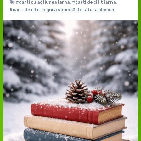
#carti cu actiunea iarna
,
#carti de citit iarna
,
#carti de citit la gura sobei
,
#literatura clasica