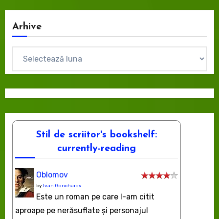
Arhive
Arhive
Stil de scriitor's bookshelf:
currently-reading
Oblomov
by
Ivan Goncharov
Este un roman pe care l-am citit
aproape pe nerăsuflate şi personajul