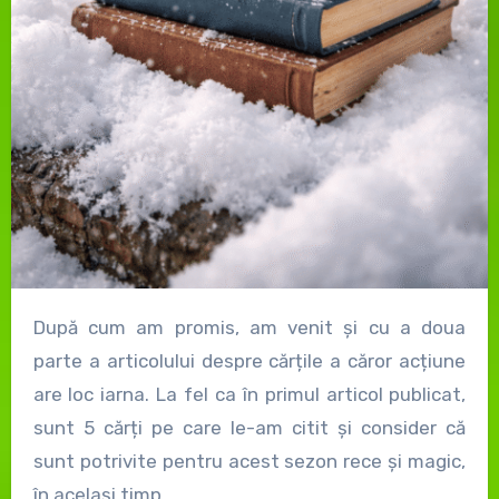
După cum am promis, am venit și cu a doua
parte a articolului despre cărțile a căror acțiune
are loc iarna. La fel ca în primul articol publicat,
sunt 5 cărți pe care le-am citit și consider că
sunt potrivite pentru acest sezon rece și magic,
în același timp.