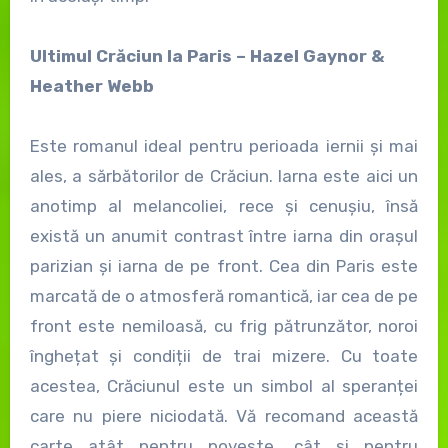
Ultimul Crăciun la Paris – Hazel Gaynor &
Heather Webb
Este romanul ideal pentru perioada iernii și mai
ales, a sărbătorilor de Crăciun. Iarna este aici un
anotimp al melancoliei, rece și cenușiu, însă
există un anumit contrast între iarna din orașul
parizian și iarna de pe front. Cea din Paris este
marcată de o atmosferă romantică, iar cea de pe
front este nemiloasă, cu frig pătrunzător, noroi
înghețat și condiții de trai mizere. Cu toate
acestea, Crăciunul este un simbol al speranței
care nu piere niciodată. Vă recomand această
carte atât pentru poveste, cât și pentru