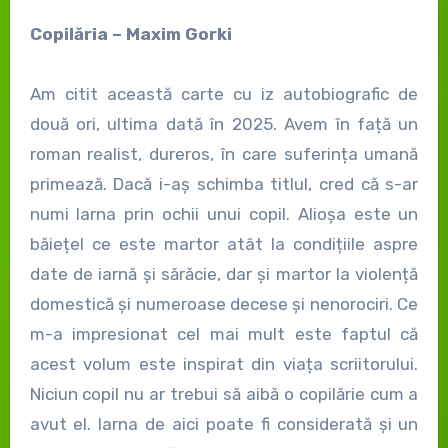
Copilăria – Maxim Gorki
Am citit această carte cu iz autobiografic de
două ori, ultima dată în 2025. Avem în față un
roman realist, dureros, în care suferința umană
primează. Dacă i-aș schimba titlul, cred că s-ar
numi Iarna prin ochii unui copil. Alioșa este un
băiețel ce este martor atât la condițiile aspre
date de iarnă și sărăcie, dar și martor la violență
domestică și numeroase decese și nenorociri. Ce
m-a impresionat cel mai mult este faptul că
acest volum este inspirat din viața scriitorului.
Niciun copil nu ar trebui să aibă o copilărie cum a
avut el. Iarna de aici poate fi considerată și un