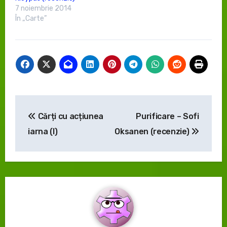
7 noiembrie 2014
În „Carte”
Navigare
Cărți cu acțiunea
Purificare – Sofi
în
iarna (I)
Oksanen (recenzie)
articole