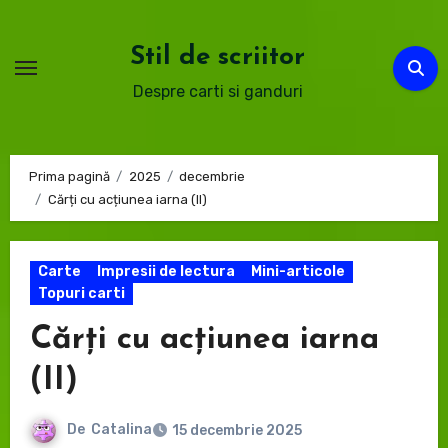
Sari
la
Stil de scriitor
conținut
Despre carti si ganduri
Prima pagină
2025
decembrie
Cărți cu acțiunea iarna (II)
Carte
Impresii de lectura
Mini-articole
Topuri carti
Cărți cu acțiunea iarna
(II)
De
Catalina
15 decembrie 2025