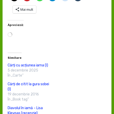
Mai mult
Apreciază:
Încarc...
Similare
Cărți cu acțiunea iarna (I)
5 decembrie 2025
În „Carte”
Cărți de citit la gura sobei
(I)
19 decembrie 2016
În „Book tag”
Diavolul în iarnă – Lisa
Kleypas (recenzie)