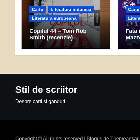
Carte
Literatura britanica
Carte
Literatura europeana
Liter
Copilul 44 – Tom Rob
Fata
Smith (recenzie)
Mazzo
Stil de scriitor
Despre carti si ganduri
Copyright © All rights reserved
|
Blogus
de
Themeansar
.