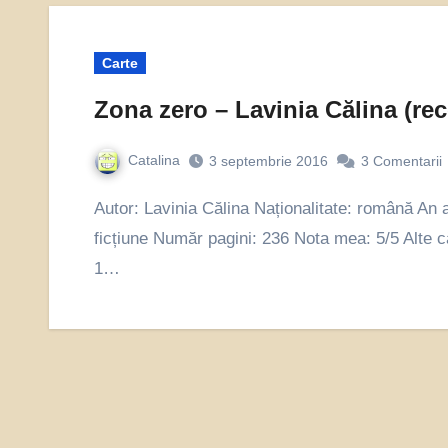
Carte
Zona zero – Lavinia Călina (rec
Catalina
3 septembrie 2016
3
Comentarii
Autor: Lavinia Călina Naționalitate: română An apariție: 2015 (la Editura Herg Benet) Gen carte:
ficțiune Număr pagini: 236 Nota mea: 5/5 Alte că
1…