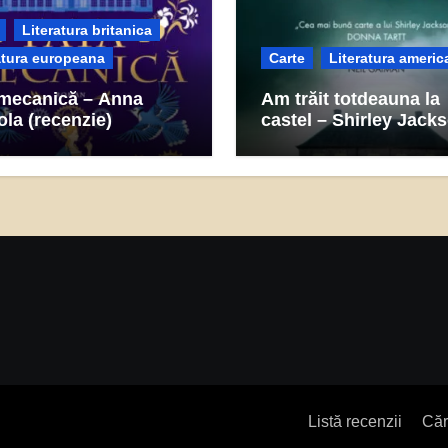
Literatura britanica
atura europeana
Carte
Literatura americ
 mecanică – Anna
Am trăit totdeauna la
la (recenzie)
castel – Shirley Jack
(recenzie)
Listă recenzii
Căr