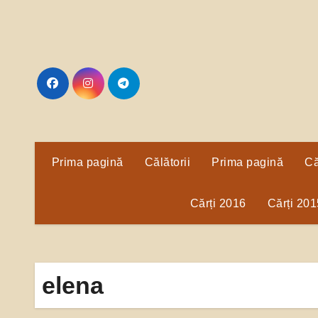
Sari
la
conținut
Prima pagină
Călătorii
Prima pagină
Că
Cărți 2016
Cărți 201
elena