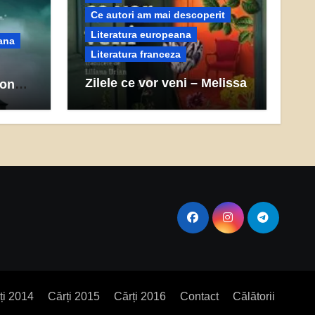
Ce autori am mai descoperit
Literatura europeana
ana
Literatura franceza
Zilele ce vor veni – Melissa
son
Da Costa (recenzie)
ți 2014
Cărți 2015
Cărți 2016
Contact
Călătorii