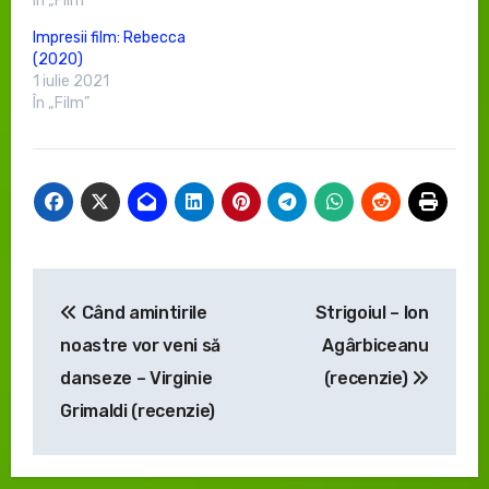
În „Film”
Impresii film: Rebecca
(2020)
1 iulie 2021
În „Film”
Navigare
Când amintirile
Strigoiul – Ion
în
noastre vor veni să
Agârbiceanu
articole
danseze – Virginie
(recenzie)
Grimaldi (recenzie)