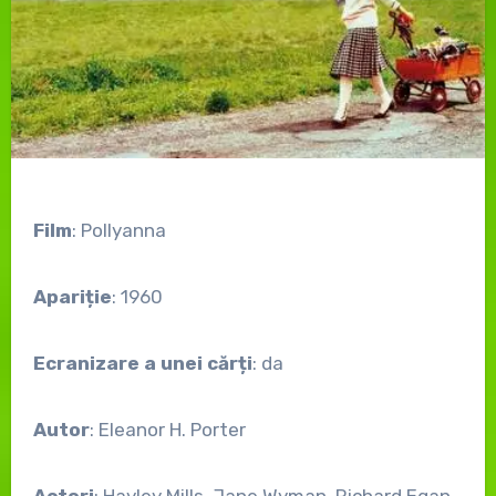
Film
: Pollyanna
Apariție
: 1960
Ecranizare a unei cărți
: da
Autor
: Eleanor H. Porter
Actori
: Hayley Mills, Jane Wyman, Richard Egan