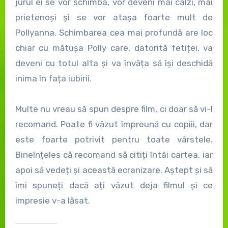
jurul ei se vor schimba, vor deveni mai calzi, mai
prietenoși și se vor atașa foarte mult de
Pollyanna. Schimbarea cea mai profundă are loc
chiar cu mătușa Polly care, datorită fetiței, va
deveni cu totul alta și va învăța să își deschidă
inima în fața iubirii.
Multe nu vreau să spun despre film, ci doar să vi-l
recomand. Poate fi văzut împreună cu copiii, dar
este foarte potrivit pentru toate vârstele.
Bineînțeles că recomand să citiți întâi cartea, iar
apoi să vedeți și această ecranizare. Aștept și să
îmi spuneți dacă ați văzut deja filmul și ce
impresie v-a lăsat.