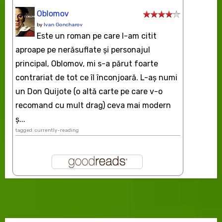
Oblomov
by
Ivan Goncharov
Este un roman pe care l-am citit
aproape pe nerăsuflate şi personajul
principal, Oblomov, mi s-a părut foarte
contrariat de tot ce îl înconjoară. L-aş numi
un Don Quijote (o altă carte pe care v-o
recomand cu mult drag) ceva mai modern
ș...
tagged: currently-reading