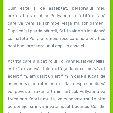
Cum este și de așteptat, personajul meu
preferat este chiar Pollyanna, o fetiță orfană
care va veni să schimbe viața multor oameni.
După ce își pierde părinții, fetița vine să locuiască
cu mătuța Polly, o femeie rece care nu a privit cu
ochi buni prezența unui copil în casa ei.
Actrița care a jucat rolul Pollyannei, Hayley Mills,
este într-adevăr talentată și după ce am văzut
acest film, am găsit un alt film în care a jucat, de
asemenea, un rol minunat. Dar despre acela vă
voi povesti într-un alt mini articol. Pollyanna va
trece prin foarte multe, va cunoaște multe alte
personaje și îi va învăța jocul bucuriei. Cei din