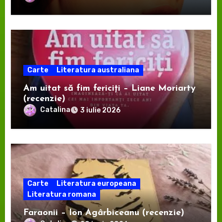
Carte
Literatura australiana
Am uitat să fim fericiți – Liane Moriarty
(recenzie)
Catalina
3 iulie 2026
Carte
Literatura europeana
Literatura romana
Faraonii – Ion Agârbiceanu (recenzie)