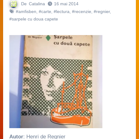
De
Catalina
16 mai 2014
#amfisben
,
#carte
,
#lectura
,
#recenzie
,
#regnier
,
#sarpele cu doua capete
Autor
: Henri de Regnier