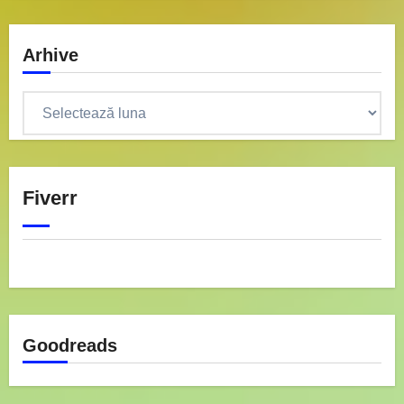
Arhive
Arhive
Fiverr
Goodreads