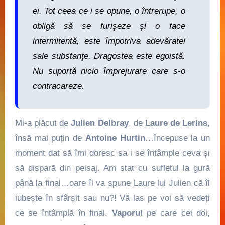
ei. Tot ceea ce i se opune, o întrerupe, o
obligă să se furişeze şi o face
intermitentă, este împotriva adevăratei
sale substanţe. Dragostea este egoistă.
Nu suportă nicio împrejurare care s-o
contracareze.
Mi-a plăcut de
Julien Delbray
, de
Laure de Lerins
,
însă mai puțin de
Antoine Hurtin
…începuse la un
moment dat să îmi doresc sa i se întâmple ceva și
să dispară din peisaj. Am stat cu sufletul la gură
până la final…oare îi va spune Laure lui Julien că îl
iubește în sfârșit sau nu?! Vă las pe voi să vedeți
ce se întâmplă în final.
Vaporul
pe care cei doi,