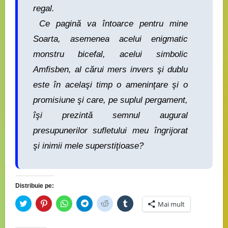
regal.
Ce pagină va întoarce pentru mine
Soarta, asemenea acelui enigmatic
monstru bicefal, acelui simbolic
Amfisben, al cărui mers invers şi dublu
este în acelaşi timp o ameninţare şi o
promisiune şi care, pe suplul pergament,
îşi prezintă semnul augural
presupunerilor sufletului meu îngrijorat
şi inimii mele superstiţioase?
Distribuie pe:
Dă
Dă
Dă
Dă
Dă
Dă
Mai mult
clic
clic
clic
clic
clic
clic
pentru
pentru
pentru
pentru
pentru
pentru
a
a
partajare
partajare
a
a