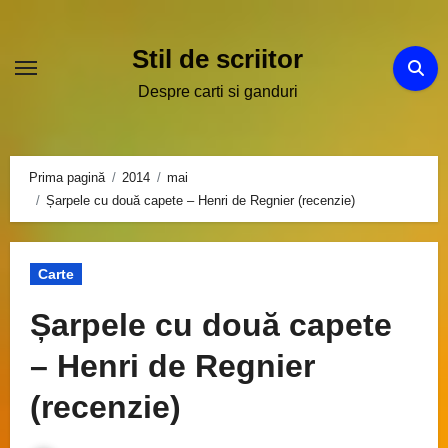
Sari
la
Stil de scriitor
conținut
Despre carti si ganduri
Prima pagină
2014
mai
Șarpele cu două capete – Henri de Regnier (recenzie)
Carte
Șarpele cu două capete
– Henri de Regnier
(recenzie)