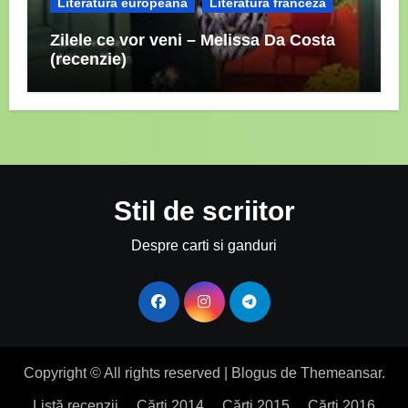
Literatura europeana
Literatura franceza
Zilele ce vor veni – Melissa Da Costa
(recenzie)
Stil de scriitor
Despre carti si ganduri
Copyright © All rights reserved
|
Blogus
de
Themeansar
.
Listă recenzii
Cărți 2014
Cărți 2015
Cărți 2016