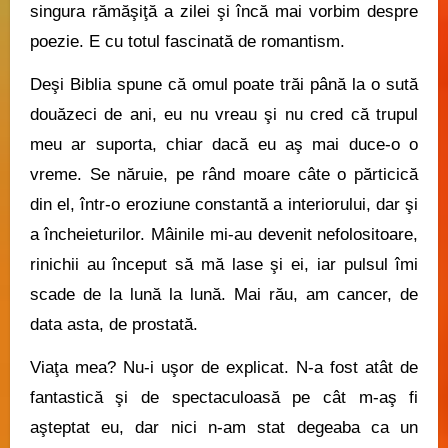
singura rămăşiţă a zilei şi încă mai vorbim despre
poezie. E cu totul fascinată de romantism.
Deşi Biblia spune că omul poate trăi până la o sută
douăzeci de ani, eu nu vreau şi nu cred că trupul
meu ar suporta, chiar dacă eu aş mai duce-o o
vreme. Se năruie, pe rând moare câte o părticică
din el, într-o eroziune constantă a interiorului, dar şi
a încheieturilor. Mâinile mi-au devenit nefolositoare,
rinichii au început să mă lase şi ei, iar pulsul îmi
scade de la lună la lună. Mai rău, am cancer, de
data asta, de prostată.
Viaţa mea? Nu-i uşor de explicat. N-a fost atât de
fantastică şi de spectaculoasă pe cât m-aş fi
aşteptat eu, dar nici n-am stat degeaba ca un