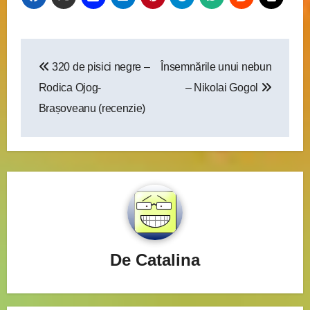
Navigare
320 de pisici negre –
Însemnările unui nebun
în
Rodica Ojog-
– Nikolai Gogol
articole
Brașoveanu (recenzie)
De
Catalina