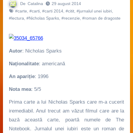
De
Catalina
29 august 2014
#carte
,
#carti
,
#carti 2014
,
#citit
,
#jurnalul unei iubiri
,
#lectura
,
#Nicholas Sparks
,
#recenzie
,
#roman de dragoste
Autor
: Nicholas Sparks
Naționalitate
: americană
An apariție
: 1996
Nota mea
: 5/5
Prima carte a lui Nicholas Sparks care m-a cucerit
iremediabil. Anul trecut am văzut filmul care are la
bază această carte, poartă numele de The
Notebook. Jurnalul unei iubiri este un roman de