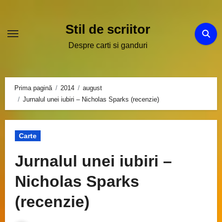
Sari
la
Stil de scriitor
conținut
Despre carti si ganduri
Prima pagină
2014
august
Jurnalul unei iubiri – Nicholas Sparks (recenzie)
Carte
Jurnalul unei iubiri –
Nicholas Sparks
(recenzie)