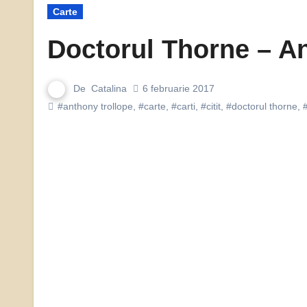
Carte
Doctorul Thorne – An
De
Catalina
6 februarie 2017
#anthony trollope
,
#carte
,
#carti
,
#citit
,
#doctorul thorne
,