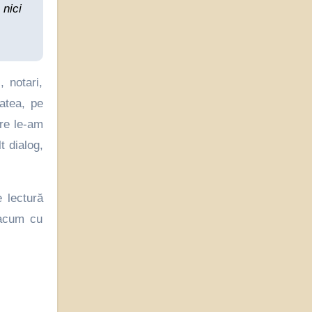
 nici
, notari,
tatea, pe
are le-am
t dialog,
 lectură
 acum cu