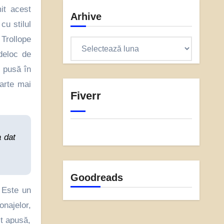
it acest
Arhive
cu stilul
 Trollope
Arhive
deloc de
t pusă în
carte mai
Fiverr
a dat
Goodreads
. Este un
onajelor,
lt apusă,