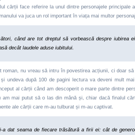
 cărții face referire la unul dintre personajele principale al
manului va juca un rol important în viața mai multor persona
tori, când are tot dreptul să vorbească despre iubirea ei
să decât laudele aduse iubitului.
 roman, nu vreau să intru în povestirea acțiunii, ci doar s
 și undeva după 100 de pagini lectura va deveni mult mai
nceput al cărții când am descoperit o mare parte dintre per
m mai putut să o las din mână și, chiar dacă finalul cărți
ente ale cărții care m-au tulburat și m-au captivat.
-a dat seama de fiecare trăsătură a firii ei: cât de gener