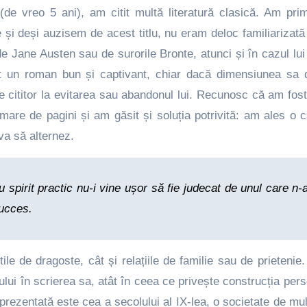
de vreo 5 ani), am citit multă literatură clasică. Am prim
și deși auzisem de acest titlu, nu eram deloc familiarizată 
de Jane Austen sau de surorile Bronte, atunci și în cazul lui
ărut un roman bun și captivant, chiar dacă dimensiunea sa 
pe cititor la evitarea sau abandonul lui. Recunosc că am fos
are de pagini și am găsit și soluția potrivită: am ales o 
va să alternez.
 spirit practic nu-i vine ușor să fie judecat de unul care n-
succes.
ile de dragoste, cât și relațiile de familie sau de prietenie
ui în scrierea sa, atât în ceea ce privește construcția pers
prezentată este cea a secolului al IX-lea, o societate de mu