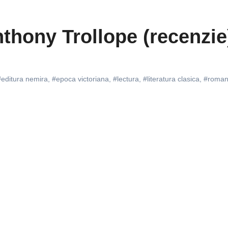
thony Trollope (recenzie
#editura nemira
,
#epoca victoriana
,
#lectura
,
#literatura clasica
,
#roman 