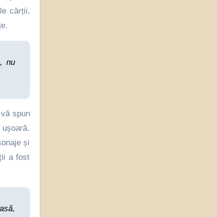
e cărții,
je.
, nu
ă vă spun
 ușoară.
sonaje și
i a fost
oasă,