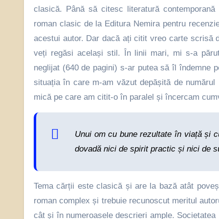
clasică. Până să citesc literatură contemporană (
roman clasic de la Editura Nemira pentru recenzie 
acestui autor. Dar dacă ați citit vreo carte scrisă 
veți regăsi același stil. În linii mari, mi s-a p
neglijat (640 de pagini) s-ar putea să îl îndemne 
situația în care m-am văzut depășită de numărul m
mică pe care am citit-o în paralel și încercam cum
Unui om cu bune rezultate în viață și cu
dovadă nici de spirit practic și nici de 
Tema cărții este clasică și are la bază atât poveșt
roman complex și trebuie recunoscut meritul autorul
cât și în numeroasele descrieri ample. Societatea 