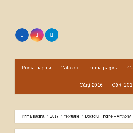
Sari
la
conținut
Prima pagină
Călătorii
Prima pagină
Că
Cărți 2016
Cărți 201
Prima pagină
2017
februarie
Doctorul Thorne – Anthony T