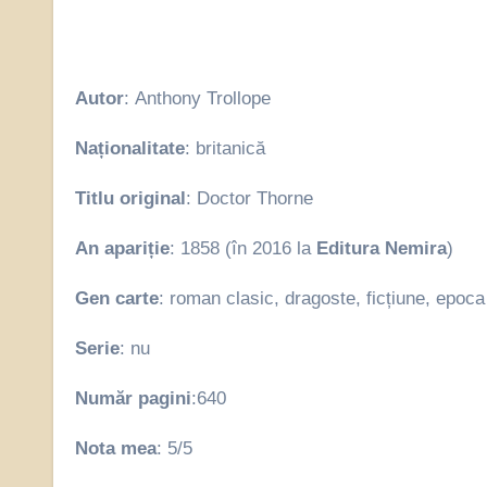
Autor
: Anthony Trollope
Naționalitate
: britanică
Titlu original
: Doctor Thorne
An apariție
: 1858 (în 2016 la
Editura Nemira
)
Gen carte
: roman clasic, dragoste, ficțiune, epoca
Serie
: nu
Număr pagini
:640
Nota mea
: 5/5