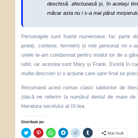
deschisă. afectuoasă și, în același ti
măcar asta nu i s-a mai părut moșierul
Personajele sunt foarte numeroase, fac parte din 
preoți, contese, fermieri) și mie personal mi s-a
unele le-am condamnat pentru modul lor de a gândi
iubit, iar acestea sunt Mary și Frank. Există în car
multe descrieri și o acțiune care spre final se preci
Recomand acest roman clasic iubitorilor de liter
(dacă ne referim la numărul destul de mare de 
literatura secolului al IX-lea.
Distribuie pe:
Dă
Dă
Dă
Dă
Dă
Dă
Mai mult
clic
clic
clic
clic
clic
clic