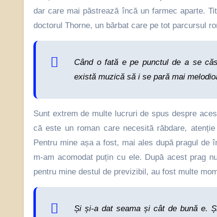
dar care mai păstrează încă un farmec aparte. Titlul
doctorul Thorne, un bărbat care pe tot parcursul ro
Când o fată e pe punctul de a se căsă
există muzică să i se pară mai melodioa
Sunt extrem de multe lucruri de spus despre acest
că este un roman care necesită răbdare, atenție
Pentru mine așa a fost, mai ales după pragul de î
m-am acomodat puțin cu ele. După acest prag nu a
pentru mine destul de previzibil, au fost multe mom
Și și-a dat seama și cât de bună e. Și