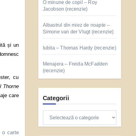
O minune de copil – Roy
Jacobson (recenzie)
Albastrul din miez de noapte –
Simone van der Vlugt (recenzie)
ită și un
Iubita – Thomas Hardy (recenzie)
 domnesc
Menajera – Freida McFadden
(recenzie)
ster, cu
l Thorne
aje care
Categorii
Categorii
t o carte