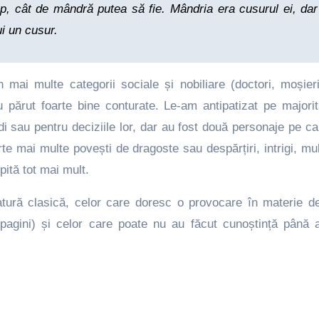
mp, cât de mândră putea să fie. Mândria era cusurul ei, dar
ui un cusur.
mai multe categorii sociale și nobiliare (doctori, moșieri
u părut foarte bine conturate. Le-am antipatizat pe majori
 sau pentru deciziile lor, dar au fost două personaje pe c
te mai multe povești de dragoste sau despărțiri, intrigi, mul
pită tot mai mult.
atură clasică, celor care doresc o provocare în materie de
pagini) și celor care poate nu au făcut cunoștință până