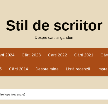
Stil de scriitor
Despre carti si ganduri
rți 2024
Cărți 2023
Carti 2022
Cărți 2021
Căr
5
Cărți 2014
Despre mine
Listă recenzii
Impres
rollope (recenzie)