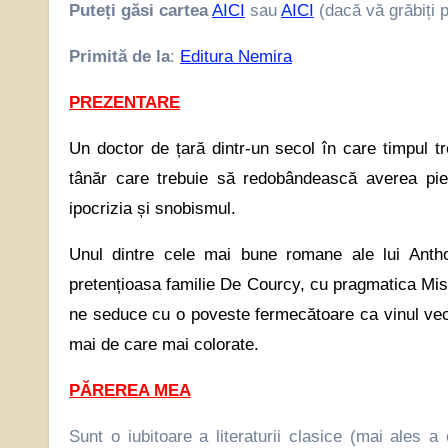
Puteți găsi cartea
AICI
sau
AICI
(dacă vă grăbiți p
Primită de la
:
Editura Nemira
PREZENTARE
Un doctor de țară dintr-un secol în care timpul tre
tânăr care trebuie să redobândească averea pie
ipocrizia și snobismul.
Unul dintre cele mai bune romane ale lui Antho
pretențioasa familie De Courcy, cu pragmatica Mis
ne seduce cu o poveste fermecătoare ca vinul vec
mai de care mai colorate.
PĂREREA MEA
Sunt o iubitoare a literaturii clasice (mai ales a 