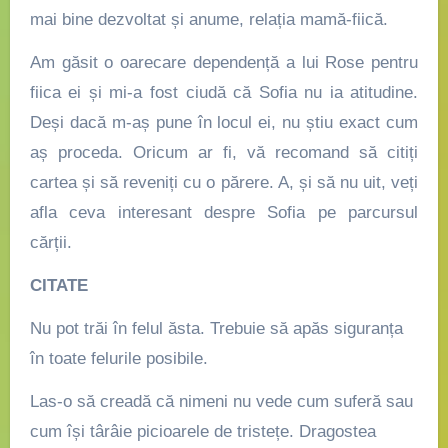
mai bine dezvoltat și anume, relația mamă-fiică.
Am găsit o oarecare dependență a lui Rose pentru
fiica ei și mi-a fost ciudă că Sofia nu ia atitudine.
Deși dacă m-aș pune în locul ei, nu știu exact cum
aș proceda. Oricum ar fi, vă recomand să citiți
cartea și să reveniți cu o părere. A, și să nu uit, veți
afla ceva interesant despre Sofia pe parcursul
cărții.
CITATE
Nu pot trăi în felul ăsta. Trebuie să apăs siguranța
în toate felurile posibile.
Las-o să creadă că nimeni nu vede cum suferă sau
cum își târâie picioarele de tristețe. Dragostea