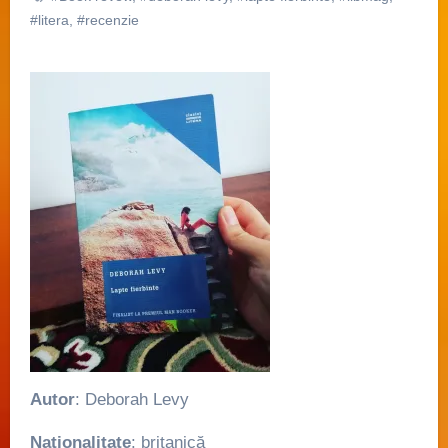
#litera
,
#recenzie
Autor
: Deborah Levy
Naționalitate
: britanică