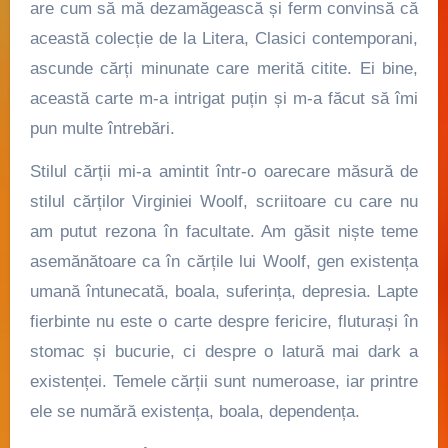
are cum să mă dezamăgească și ferm convinsă că
această colecție de la Litera, Clasici contemporani,
ascunde cărți minunate care merită citite. Ei bine,
această carte m-a intrigat puțin și m-a făcut să îmi
pun multe întrebări.
Stilul cărții mi-a amintit într-o oarecare măsură de
stilul cărților Virginiei Woolf, scriitoare cu care nu
am putut rezona în facultate. Am găsit niște teme
asemănătoare ca în cărțile lui Woolf, gen existența
umană întunecată, boala, suferința, depresia. Lapte
fierbinte nu este o carte despre fericire, fluturași în
stomac și bucurie, ci despre o latură mai dark a
existenței. Temele cărții sunt numeroase, iar printre
ele se numără existența, boala, dependența.