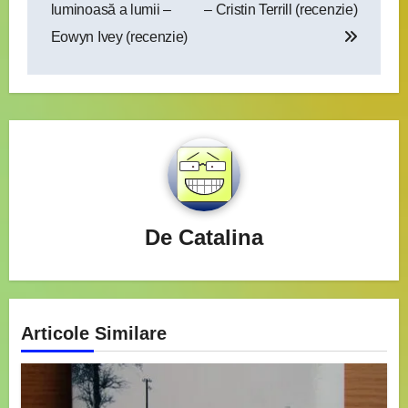
în
luminoasă a lumii –
– Cristin Terrill (recenzie)
articole
Eowyn Ivey (recenzie)
De
Catalina
Articole Similare