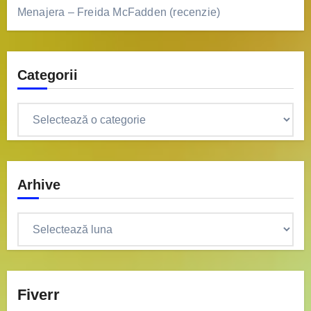
Menajera – Freida McFadden (recenzie)
Categorii
Categorii
Arhive
Arhive
Fiverr