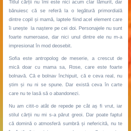
Titlul cărții nu îmi este nici acum clar lămurit, dar
bănuiesc că se referă la o legătură primordială
dintre copil și mamă, laptele fiind acel element care
îi unește la naștere pe cei doi. Personajele nu sunt
foarte numeroase, dar nici unul dintre ele nu m-a
impresionat în mod deosebit.
Sofia
este antropolog de meserie, a crescut de
mică doar cu mama sa,
Rose
, care este foarte
bolnavă. Că e bolnav închipuit, că e ceva real, nu
știm și nu ni se spune. Dar există ceva în carte
care nu te lasă să o abandonezi.
Nu am citit-o atât de repede pe cât aș fi vrut, iar
stilul cărții nu mi s-a părut greoi. Dar poate faptul
că domină o atmosferă sumbră și nefericită, nu te