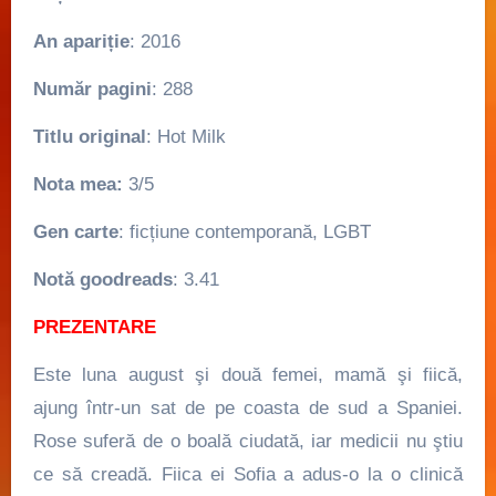
An apariție
: 2016
Număr pagini
: 288
Titlu original
: Hot Milk
Nota mea:
3/5
Gen carte
: ficțiune contemporană, LGBT
Notă goodreads
: 3.41
PREZENTARE
Este luna august şi două femei, mamă şi fiică,
ajung într-un sat de pe coasta de sud a Spaniei.
Rose suferă de o boală ciudată, iar medicii nu ştiu
ce să creadă. Fiica ei Sofia a adus-o la o clinică