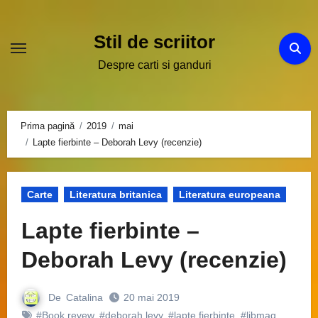
Sari
la
Stil de scriitor
conținut
Despre carti si ganduri
Prima pagină
2019
mai
Lapte fierbinte – Deborah Levy (recenzie)
Carte
Literatura britanica
Literatura europeana
Lapte fierbinte –
Deborah Levy (recenzie)
De
Catalina
20 mai 2019
#Book revew
,
#deborah levy
,
#lapte fierbinte
,
#libmag
,