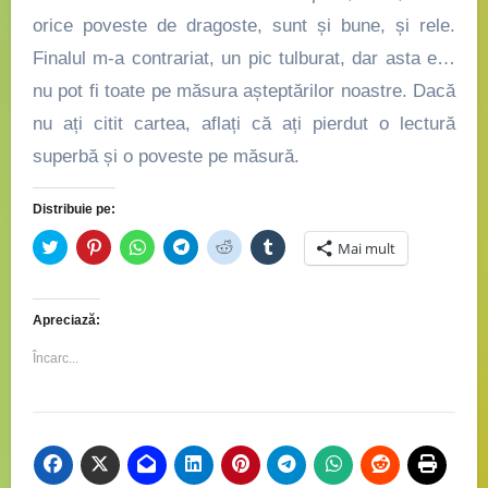
orice poveste de dragoste, sunt și bune, și rele.
Finalul
m-a contrariat, un pic tulburat, dar asta e…
nu pot fi toate pe măsura așteptărilor noastre. Dacă
nu ați citit cartea, aflați că ați pierdut o lectură
superbă și o poveste pe măsură.
Distribuie pe:
Dă
Dă
Dă
Dă
Dă
Dă
Mai mult
clic
clic
clic
clic
clic
clic
pentru
pentru
pentru
pentru
pentru
pentru
a
a
partajare
partajare
a
a
partaja
partaja
pe
pe
partaja
partaja
pe
pe
WhatsApp(Se
Telegram(Se
pe
pe
Apreciază:
Twitter(Se
Pinterest(Se
deschide
deschide
Reddit(Se
Tumblr(Se
deschide
deschide
într-
într-
deschide
deschide
într-
într-
o
o
într-
într-
Încarc...
o
o
fereastră
fereastră
o
o
fereastră
fereastră
nouă)
nouă)
fereastră
fereastră
nouă)
nouă)
nouă)
nouă)