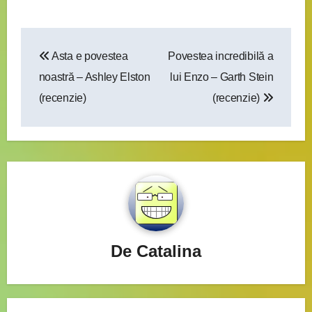
Navigare
Asta e povestea
Povestea incredibilă a
în
noastră – Ashley Elston
lui Enzo – Garth Stein
articole
(recenzie)
(recenzie)
De
Catalina