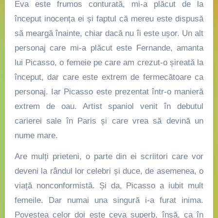
Eva
este frumos conturată, mi-a plăcut de la
început inocența ei și faptul că mereu este dispusă
să meargă înainte, chiar dacă nu îi este ușor. Un alt
personaj care mi-a plăcut este
Fernande
, amanta
lui Picasso, o femeie pe care am crezut-o șireată la
început, dar care este extrem de fermecătoare ca
personaj. Iar
Picasso
este prezentat într-o manieră
extrem de oau. Artist spaniol venit în debutul
carierei sale în Paris și care vrea să devină un
nume mare.
Are mulți prieteni, o parte din ei scriitori care vor
deveni la rândul lor celebri și duce, de asemenea, o
viață nonconformistă. Și da, Picasso a iubit mult
femeile. Dar numai una singură i-a furat inima.
Povestea celor doi este ceva superb, însă, ca în