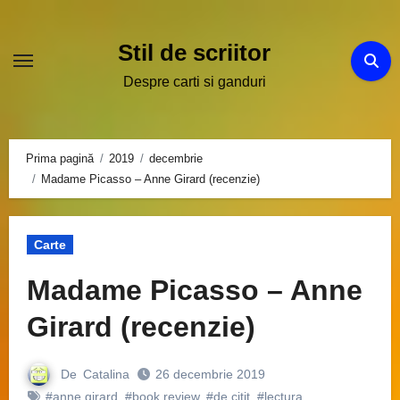
Sari
la
Stil de scriitor
conținut
Despre carti si ganduri
Prima pagină
2019
decembrie
Madame Picasso – Anne Girard (recenzie)
Carte
Madame Picasso – Anne
Girard (recenzie)
De
Catalina
26 decembrie 2019
#anne girard
,
#book review
,
#de citit
,
#lectura
,