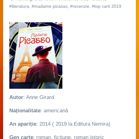
#literatura
,
#madame picasso
,
#recenzie
,
#top carti 2019
Autor
: Anne Girard
Naționalitate
: americană
An apariție
: 2014 ( 2019 la Editura Nemira)
Gen carte
: roman, ficțiune, roman istoric