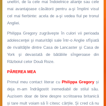
uneltiri, de la cele mai îndoielnice alianţe sau cele
mai avantajoase căsătorii pentru a-şi împlini visul
cel mai fierbinte: acela de a-şi vedea fiul pe tronul
Angliei.
Philippa Gregory zugrăveşte în culori vii perioada
adolescenţei şi maturităţii sale într-o Anglie sfîşiată
de rivalităţile dintre Casa de Lancaster şi Casa de
York şi devastată de bătăliile sîngeroase din
Războiul celor Două Roze.
PĂREREA MEA
Primul meu contact literar cu
Philippa Gregory
și
deja m-am îndrăgostit iremediabil de stilul său.
Auzisem doar de bine despre scriitoarea britanică
și tare mult voiam să îi citesc cărțile. Și cred că nu