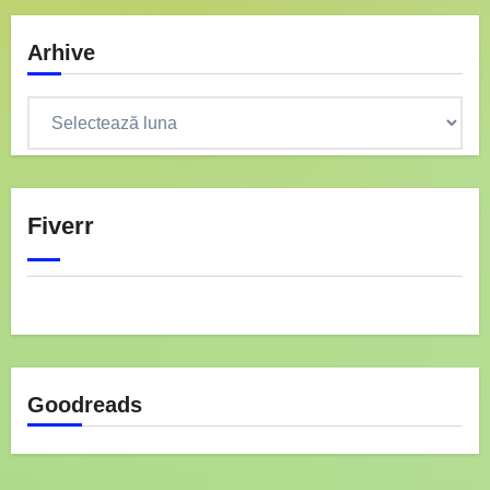
Arhive
Arhive
Fiverr
Goodreads