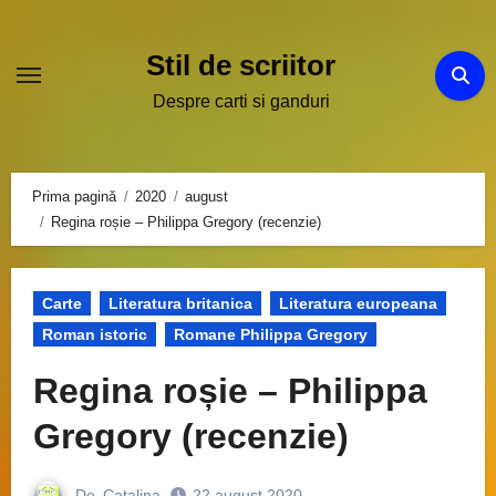
Sari
la
Stil de scriitor
conținut
Despre carti si ganduri
Prima pagină
2020
august
Regina roșie – Philippa Gregory (recenzie)
Carte
Literatura britanica
Literatura europeana
Roman istoric
Romane Philippa Gregory
Regina roșie – Philippa
Gregory (recenzie)
De
Catalina
22 august 2020