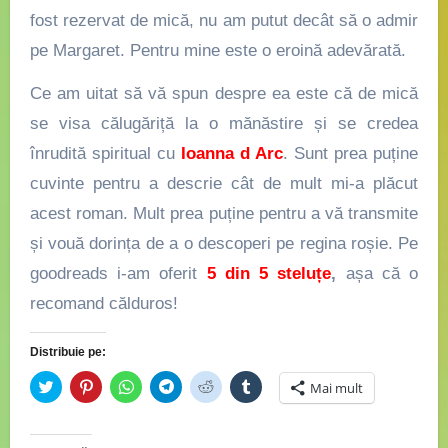
fost rezervat de mică, nu am putut decât să o admir
pe Margaret. Pentru mine este o eroină adevărată.
Ce am uitat să vă spun despre ea este că de mică
se visa călugăriță la o mănăstire și se credea
înrudită spiritual cu
Ioanna d Arc
. Sunt prea puține
cuvinte pentru a descrie cât de mult mi-a plăcut
acest roman. Mult prea puține pentru a vă transmite
și vouă dorința de a o descoperi pe regina roșie. Pe
goodreads i-am oferit
5 din 5 steluțe
,
așa că o
recomand călduros!
Distribuie pe:
Dă
Dă
Dă
Dă
Dă
Dă
Mai mult
clic
clic
clic
clic
clic
clic
pentru
pentru
pentru
pentru
pentru
pentru
a
a
partajare
partajare
a
a
partaja
partaja
pe
pe
partaja
partaja