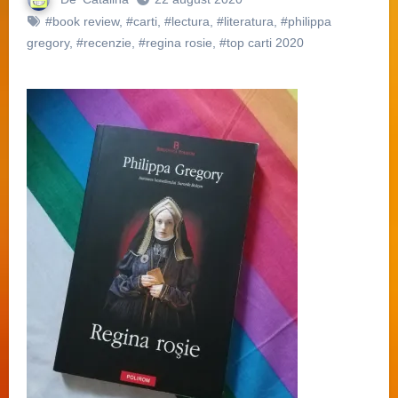
#book review
,
#carti
,
#lectura
,
#literatura
,
#philippa
gregory
,
#recenzie
,
#regina rosie
,
#top carti 2020