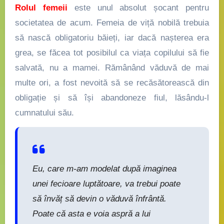
Rolul femeii
este unul absolut șocant pentru
societatea de acum. Femeia de viță nobilă trebuia
să nască obligatoriu băieți, iar dacă nașterea era
grea, se făcea tot posibilul ca viața copilului să fie
salvată, nu a mamei. Rămânând văduvă de mai
multe ori, a fost nevoită să se recăsătorească din
obligație și să își abandoneze fiul, lăsându-l
cumnatului său.
Eu, care m-am modelat după imaginea
unei fecioare luptătoare, va trebui poate
să învăț să devin o văduvă înfrântă.
Poate că asta e voia aspră a lui