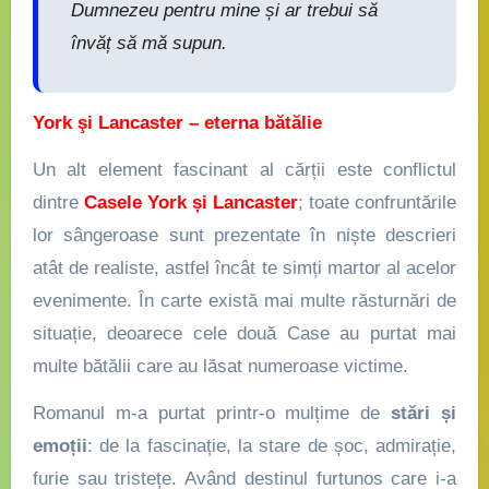
Dumnezeu pentru mine și ar trebui să
învăț să mă supun.
York şi Lancaster – eterna bătălie
Un alt element fascinant al cărții este conflictul
dintre
Casele York și Lancaster
; toate confruntările
lor sângeroase sunt prezentate în niște descrieri
atât de realiste, astfel încât te simți martor al acelor
evenimente. În carte există mai multe răsturnări de
situație, deoarece cele două Case au purtat mai
multe bătălii care au lăsat numeroase victime.
Romanul m-a purtat printr-o mulțime de
stări și
emoții
: de la fascinație, la stare de șoc, admirație,
furie sau tristețe. Având destinul furtunos care i-a