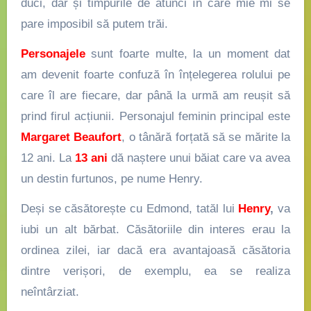
duci, dar și timpurile de atunci în care mie mi se
pare imposibil să putem trăi.
Personajele
sunt foarte multe, la un moment dat
am devenit foarte confuză în înțelegerea rolului pe
care îl are fiecare, dar până la urmă am reușit să
prind firul acțiunii. Personajul feminin principal este
Margaret Beaufort
, o tânără forțată să se mărite la
12 ani. La
13 ani
dă naștere unui băiat care va avea
un destin furtunos, pe nume Henry.
Deși se căsătorește cu Edmond, tatăl lui
Henry
,
va
iubi un alt bărbat. Căsătoriile din interes erau la
ordinea zilei, iar dacă era avantajoasă căsătoria
dintre verișori, de exemplu, ea se realiza
neîntârziat.