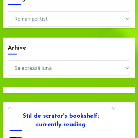
Categorii
Arhive
Arhive
Stil de scriitor's bookshelf:
currently-reading