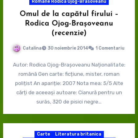
Romane Rodica Ojog-Brasoveanu
Omul de la capătul firului –
Rodica Ojog-Brașoveanu
(recenzie)
Catalina
30 noiembrie 2014
1 Comentariu
Autor: Rodica Ojog-Brașoveanu Naționalitate:
română Gen carte: ficțiune, mister, roman
polițist An apariție: 2007 Nota mea: 5/5 Alte
cărți de aceeași autoare: Cianură pentru un
surâs, 320 de pisici negre…
Carte
Literatura britanica