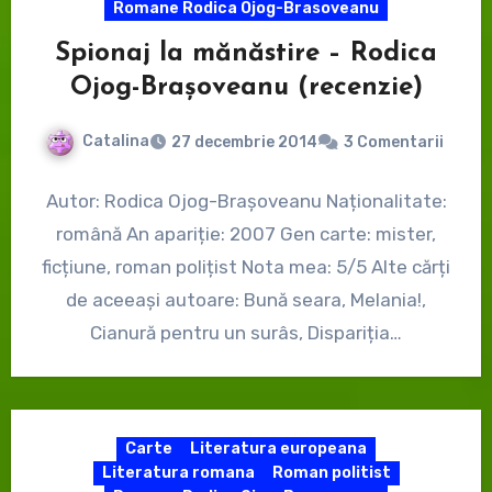
Romane Rodica Ojog-Brasoveanu
Spionaj la mănăstire – Rodica
Ojog-Brașoveanu (recenzie)
Catalina
27 decembrie 2014
3 Comentarii
Autor: Rodica Ojog-Brașoveanu Naționalitate:
română An apariție: 2007 Gen carte: mister,
ficțiune, roman polițist Nota mea: 5/5 Alte cărți
de aceeași autoare: Bună seara, Melania!,
Cianură pentru un surâs, Dispariția…
Carte
Literatura europeana
Literatura romana
Roman politist