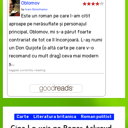
Oblomov
by
Ivan Goncharov
Este un roman pe care l-am citit
aproape pe nerăsuflate şi personajul
principal, Oblomov, mi s-a părut foarte
contrariat de tot ce îl înconjoară. L-aş numi
un Don Quijote (o altă carte pe care v-o
recomand cu mult drag) ceva mai modern
ș...
tagged: currently-reading
Carte
Literatura britanica
Roman politist