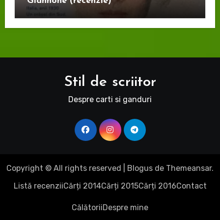
Giannone (recenzie)
Stil de scriitor
Despre carti si ganduri
Copyright © All rights reserved
|
Blogus
de
Themeansar
.
Listă recenzii
Cărți 2014
Cărți 2015
Cărți 2016
Contact
Călătorii
Despre mine