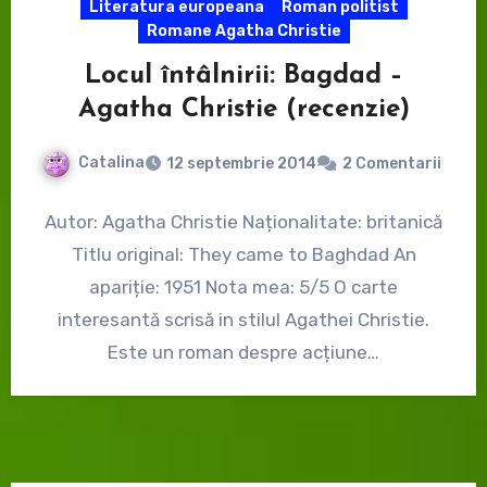
Literatura europeana
Roman politist
Romane Agatha Christie
Locul întâlnirii: Bagdad –
Agatha Christie (recenzie)
Catalina
12 septembrie 2014
2 Comentarii
Autor: Agatha Christie Naționalitate: britanică
Titlu original: They came to Baghdad An
apariție: 1951 Nota mea: 5/5 O carte
interesantă scrisă in stilul Agathei Christie.
Este un roman despre acțiune…