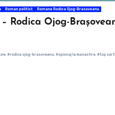
a
Roman politist
Romane Rodica Ojog-Brasoveanu
e – Rodica Ojog-Brașovea
zie
,
#rodica ojog-brasoveanu
,
#spionaj la manastire
,
#top cart