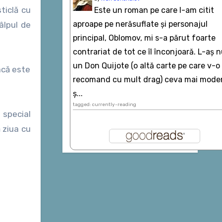
ticlă cu
Este un roman pe care l-am citit
aproape pe nerăsuflate şi personajul
âlpul de
principal, Oblomov, mi s-a părut foarte
contrariat de tot ce îl înconjoară. L-aş 
un Don Quijote (o altă carte pe care v-o
acă este
recomand cu mult drag) ceva mai mode
ș...
tagged: currently-reading
 special
 ziua cu