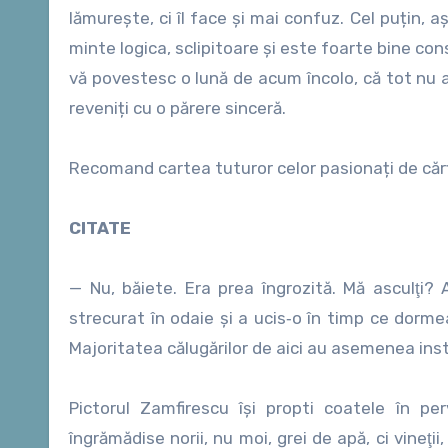
lămurește, ci îl face și mai confuz. Cel puțin,
minte logica, sclipitoare și este foarte bine co
vă povestesc o lună de acum încolo, că tot nu aș 
reveniți cu o părere sinceră.
Recomand cartea tuturor celor pasionați de cărți
CITATE
— Nu, băiete. Era prea îngrozită. Mă asculţi? 
strecurat în odaie şi a ucis‑o în timp ce dorm
Majoritatea călugărilor de aici au asemenea inst
Pictorul Zamfirescu îşi propti coatele în p
îngrămădise norii, nu moi, grei de apă, ci vineţii, 