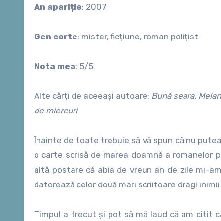
An apariție
: 2007
Gen carte
: mister, ficțiune, roman polițist
Nota mea
: 5/5
Alte cărți de aceeași autoare:
Bună seara, Melani
de miercuri
Înainte de toate trebuie să vă spun că nu putea
o carte scrisă de marea doamnă a romanelor p
altă postare că abia de vreun an de zile mi-am 
datorează celor două mari scriitoare dragi inim
Timpul a trecut și pot să mă laud că am citit c