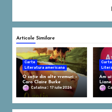
Articole Similare
Carte
Carte
Literatura americana
Liter
O soție din alte vremuri –
Am uit
Caro Claire Burke
Liane
(recenzie)
Catalina
Ca
17 iulie 2026