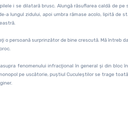
lele i se dilatară brusc. Alungă răsuflarea caldă de pe s
e‑a lungul zidului, apoi umbra rămase acolo, lipită de st
reastră.
i o persoană surprinzător de bine cres­cută. Mă întreb d
oroc.
asupra fenomenului infracţional în general şi din bloc în
monopol pe uscătorie, puştiul Cuculeştilor se trage toată
giner.