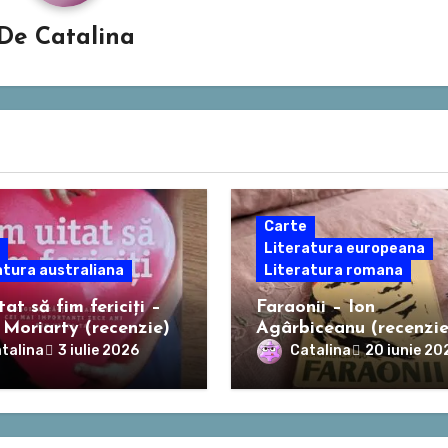
De
Catalina
Carte
Literatura europeana
atura australiana
Literatura romana
at să fim fericiți –
Faraonii – Ion
 Moriarty (recenzie)
Agârbiceanu (recenzie
talina
Catalina
3 iulie 2026
20 iunie 20