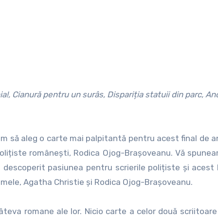
a!, Cianură pentru un surâs, Dispariția statuii din parc, A
m să aleg o carte mai palpitantă pentru acest final de a
olițiste românești, Rodica Ojog-Brașoveanu. Vă spunea
descoperit pasiunea pentru scrierile polițiste și acest 
ii mele, Agatha Christie și Rodica Ojog-Brașoveanu.
âteva romane ale lor. Nicio carte a celor două scriitoar