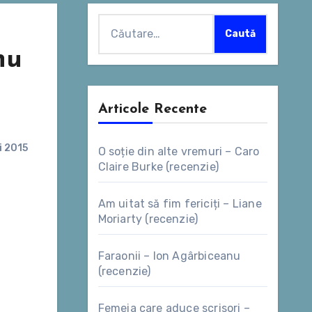
Caută
după:
nu
Articole Recente
i 2015
O soție din alte vremuri – Caro
Claire Burke (recenzie)
Am uitat să fim fericiți – Liane
Moriarty (recenzie)
Faraonii – Ion Agârbiceanu
(recenzie)
Femeia care aduce scrisori –