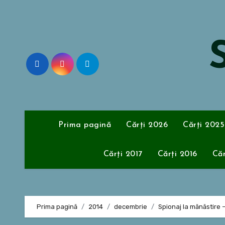
Sari
la
conținut
S
Prima pagină
Cărți 2026
Cărți 2025
Cărți 2017
Cărți 2016
Căr
Prima pagină
2014
decembrie
Spionaj la mănăstire