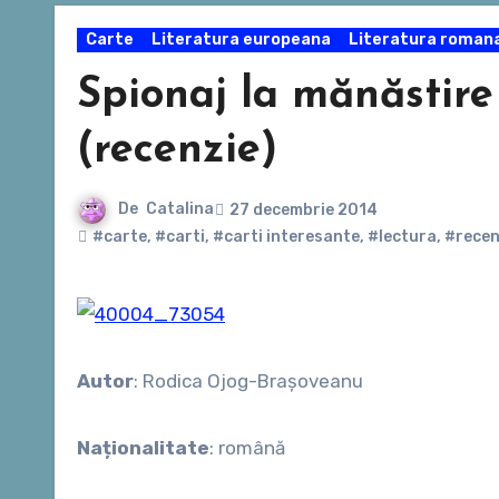
Carte
Literatura europeana
Literatura roman
Spionaj la mănăstir
(recenzie)
De
Catalina
27 decembrie 2014
#carte
,
#carti
,
#carti interesante
,
#lectura
,
#recen
Autor
: Rodica Ojog-Brașoveanu
Naționalitate
: română