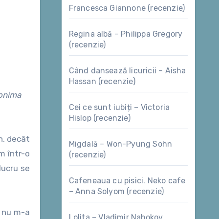
Francesca Giannone (recenzie)
Regina albă – Philippa Gregory
(recenzie)
Când dansează licuricii – Aisha
Hassan (recenzie)
nonima
Cei ce sunt iubiți – Victoria
Hislop (recenzie)
n, decât
Migdală – Won-Pyung Sohn
m într-o
(recenzie)
lucru se
Cafeneaua cu pisici. Neko cafe
– Anna Solyom (recenzie)
e nu m-a
Lolita – Vladimir Nabokov