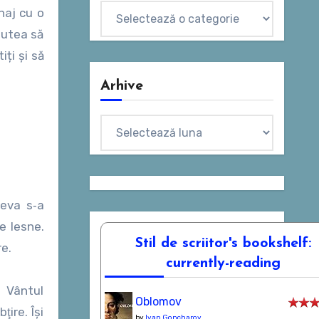
Categorii
naj cu o
putea să
ți și să
Arhive
Arhive
neva s‑a
e lesne.
Stil de scriitor's bookshelf:
re.
currently-reading
. Vântul
Oblomov
ţire. Îşi
by
Ivan Goncharov