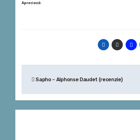
Apreciază:
Navigare
Sapho – Alphonse Daudet (recenzie)
în
articole