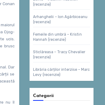
hur Conan
(recenzie)
Arhanghelii – Ion Agârbiceanu
(recenzie)
 maiorul
ca Ojog-
Femeile din umbră – Kristin
te ucis.
Hannah (recenzie)
ne brusc
Sticlăreasa – Tracy Chevalier
(recenzie)
nal. Dar
Librăria cărților interzise – Marc
ărții se
Levy (recenzie)
 această
Categorii
re nu îl