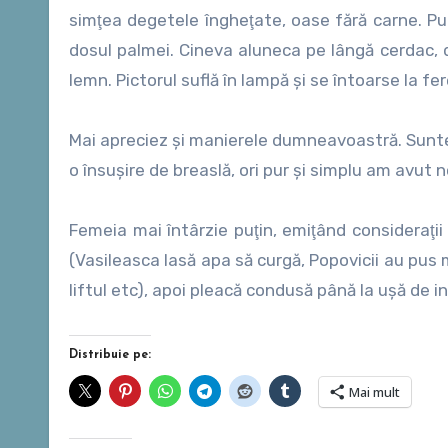
simţea degetele îngheţate, oase fără carne. Pupi
dosul palmei. Cineva aluneca pe lângă cerdac, d
lemn. Pictorul suflă în lampă şi se întoarse la fe
Mai apreciez şi manierele dumneavoastră. Sunteţ
o însuşire de breaslă, ori pur şi simplu am avut n
Femeia mai întârzie puţin, emiţând consideraţii 
(Vasileasca lasă apa să curgă, Popovicii au pus 
liftul etc), apoi pleacă condusă până la uşă de in
Distribuie pe:
Mai mult