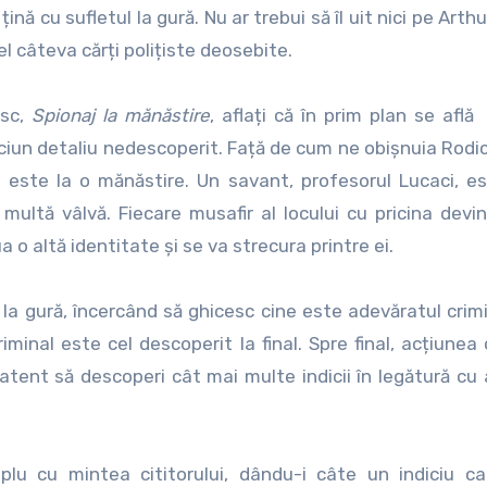
ină cu sufletul la gură. Nu ar trebui să îl uit nici pe Art
el câteva cărți polițiste deosebite.
esc,
Spionaj la mănăstire
, aflați că în prim plan se află
iciun detaliu nedescoperit. Față de cum ne obișnuia Rodi
este la o mănăstire. Un savant, profesorul Lucaci, es
 multă vâlvă. Fiecare musafir al locului cu pricina devi
ua o altă identitate și se va strecura printre ei.
la gură, încercând să ghicesc cine este adevăratul crimi
minal este cel descoperit la final. Spre final, acțiunea c
e atent să descoperi cât mai multe indicii în legătură cu
lu cu mintea cititorului, dându-i câte un indiciu ca