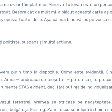
 așa mi s-a întâmplat mie. Minerva Tutovan este un perso
nstruit. Despre cât de mult mi-a plăcut această carte aș 
epuiza toate ideile. Așa că mai bine vă las pe voi să citi
 polițiste, suspans și multă acțiune.
Avem puţin timp la dispoziţie. Crima este evidentă. Ci
ea. Arma — andreaua de croşetat — putea să şi‑o procur
rumente STAS evident, deci fără putinţă de individualiza
ervazul ferestrei. Vremea se stricase pe neaşteptate
reci, bulgăroşi. Era frig. Zamfirescu se înfioră în haina sub