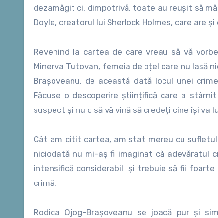
dezamăgit ci, dimpotrivă, toate au reușit să mă ț
Doyle, creatorul lui Sherlock Holmes, care are și 
Revenind la cartea de care vreau să vă vorb
Minerva Tutovan, femeia de oțel care nu lasă n
Brașoveanu, de această dată locul unei crime 
Făcuse o descoperire științifică care a stârnit
suspect și nu o să vă vină să credeți cine își va l
Cât am citit cartea, am stat mereu cu sufletul 
niciodată nu mi-aș fi imaginat că adevăratul cri
intensifică considerabil și trebuie să fii foart
crimă.
Rodica Ojog-Brașoveanu se joacă pur și simp