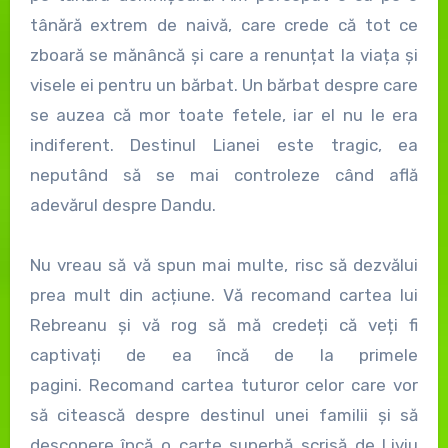
tânără extrem de naivă, care crede că tot ce
zboară se mănâncă și care a renunțat la viața și
visele ei pentru un bărbat. Un bărbat despre care
se auzea că mor toate fetele, iar el nu le era
indiferent. Destinul Lianei este tragic, ea
neputând să se mai controleze când află
adevărul despre Dandu.
Nu vreau să vă spun mai multe, risc să dezvălui
prea mult din acțiune. Vă recomand cartea lui
Rebreanu și vă rog să mă credeți că veți fi
captivați de ea încă de la primele
pagini. Recomand cartea tuturor celor care vor
să citească despre destinul unei familii și să
descopere încă o carte superbă scrisă de Liviu