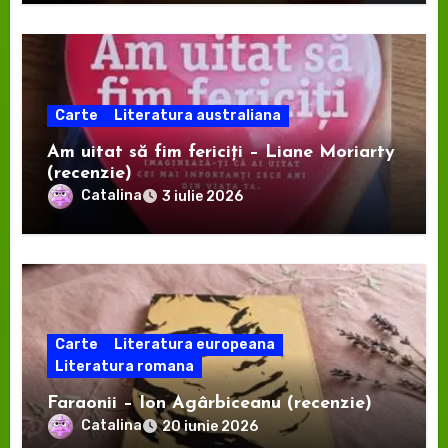
Carte
Literatura australiana
Am uitat să fim fericiți – Liane Moriarty
(recenzie)
Catalina
3 iulie 2026
Carte
Literatura europeana
Literatura romana
Faraonii – Ion Agârbiceanu (recenzie)
Catalina
20 iunie 2026