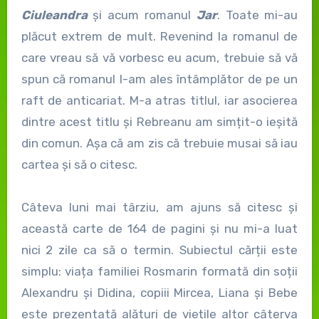
Ciuleandra
și acum romanul
Jar
. Toate mi-au
plăcut extrem de mult. Revenind la romanul de
care vreau să vă vorbesc eu acum, trebuie să vă
spun că romanul l-am ales întâmplător de pe un
raft de anticariat. M-a atras titlul, iar asocierea
dintre acest titlu și Rebreanu am simțit-o ieșită
din comun. Așa că am zis că trebuie musai să iau
cartea și să o citesc.
Câteva luni mai târziu, am ajuns să citesc și
această carte de 164 de pagini și nu mi-a luat
nici 2 zile ca să o termin. Subiectul cărții este
simplu: viața familiei Rosmarin formată din soții
Alexandru și Didina, copiii Mircea, Liana și Bebe
este prezentată alături de viețile altor câterva