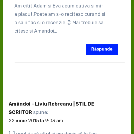
Am citit Adam si Eva acum cativa si mi-
a placut.Poate am s-o recitesc curand si
o sa ii fac si o recenzie 🙂 Mai trebuie sa
citesc si Amandoi…
Răspunde
Amândoi – Liviu Rebreanu | STIL DE
SCRIITOR
spune:
22 iunie 2015 la 9:03 am
[…] unul după altul și am decis să le fac