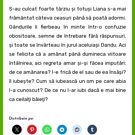
S-au culcat foarte târziu şi totuşi Liana s-a mai
frământat câteva ceasuri până să poată adormi.
Gândurile îi fierbeau în minte într-o confuzie
obositoare, semne de întrebare fără răspunsuri,
şi toate se învârteau în jurul aceluiaşi Dandu. Aci
se felicita că a amânat până dumi­neca viitoare
întâlnirea, aci regreta amar şi-şi făcea imputări:
de ce amânarea? I-e frică de el sau de ea însăşi?
îl iubeşte? Cum să iubească un om pe care abia
l-a cunoscut? De ce nu l-ar iubi dacă e mai bine
ca ceilalţi băieţi?
Distribuie pe: