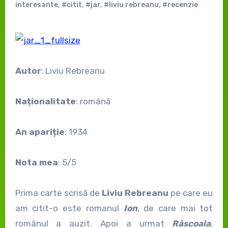
interesante
,
#citit
,
#jar
,
#liviu rebreanu
,
#recenzie
Autor
: Liviu Rebreanu
Naționalitate
: română
An apariție
: 1934
Nota mea
: 5/5
Prima carte scrisă de
Liviu Rebreanu
pe care eu
am citit-o este romanul
Ion
, de care mai tot
românul a auzit. Apoi a urmat
Răscoala
,