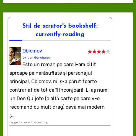
Stil de scriitor's bookshelf:
currently-reading
Oblomov
by
Ivan Goncharov
Este un roman pe care l-am citit
aproape pe nerăsuflate şi personajul
principal, Oblomov, mi s-a părut foarte
contrariat de tot ce îl înconjoară. L-aş numi
un Don Quijote (o altă carte pe care v-o
recomand cu mult drag) ceva mai modern
ș...
tagged: currently-reading