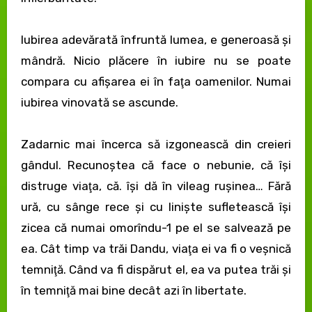
Iubirea adevărată înfruntă lumea, e generoasă şi
mândră. Nicio plăcere în iubire nu se poate
compara cu afişarea ei în faţa oamenilor. Numai
iubirea vinovată se ascunde.
Zadarnic mai încerca să izgonească din creieri
gândul. Recunoştea că face o nebunie, că îşi
distruge viaţa, că. îşi dă în vileag ruşinea… Fără
ură, cu sânge rece şi cu linişte sufletească îşi
zicea că numai omorîndu-1 pe el se salvează pe
ea. Cât timp va trăi Dandu, viaţa ei va fi o veşnică
temniţă. Când va fi dispărut el, ea va putea trăi şi
în temniţă mai bine decât azi în libertate.