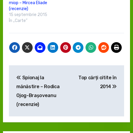
miop – Mircea Eliade
(recenzie)
15 septembrie 2015
În „Carte”
Navigare
Spionaj la
Top cărți citite în
în
mănăstire – Rodica
2014
articole
Ojog-Brașoveanu
(recenzie)