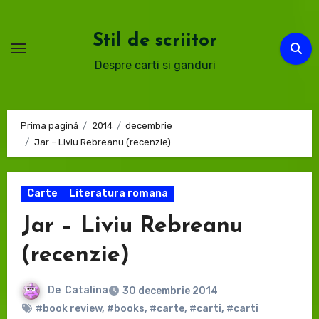
Sari
la
Stil de scriitor
conținut
Despre carti si ganduri
Prima pagină
2014
decembrie
Jar – Liviu Rebreanu (recenzie)
Carte
Literatura romana
Jar – Liviu Rebreanu
(recenzie)
De
Catalina
30 decembrie 2014
#book review
,
#books
,
#carte
,
#carti
,
#carti