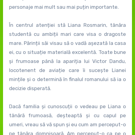
personaje mai mult sau mai puțin importante.
În centrul atenției stă Liana Rosmarin, tânăra
studentă cu ambiții mari care visa o dragoste
mare. Părinții săi visau să o vadă așezată la casa
ei, cu o situație materială excelentă. Toate bune
și frumoase până la apariția lui Victor Dandu,
locotenent de aviație care îi sucește Lianei
mințile și o determină în finalul romanului să ia o
decizie disperată.
Dacă familia și cunoscuții o vedeau pe Liana o
tânără frumoasă, deșteaptă și cu capul pe
umeri, vreau să vă spun și eu cum am perceput-o
pe tânăra domnișoară. Am perceput-o ca pe o