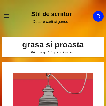
Sari
la
Stil de scriitor
conținut
Despre carti si ganduri
grasa si proasta
Prima pagină
grasa si proasta