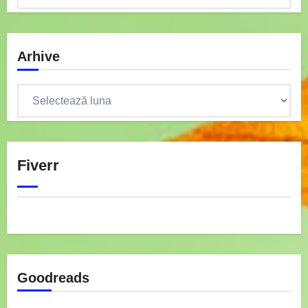
Arhive
Arhive
Fiverr
Goodreads