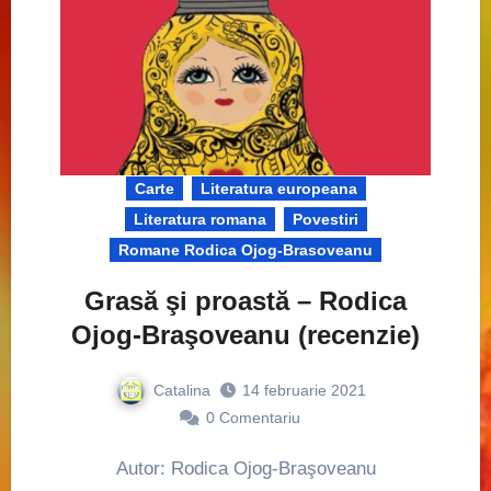
Carte
Literatura europeana
Literatura romana
Povestiri
Romane Rodica Ojog-Brasoveanu
Grasă şi proastă – Rodica
Ojog-Braşoveanu (recenzie)
Catalina
14 februarie 2021
0
Comentariu
Autor: Rodica Ojog-Braşoveanu