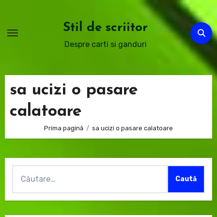
Sari
la
Stil de scriitor
conținut
Despre carti si ganduri
sa ucizi o pasare
calatoare
Prima pagină
sa ucizi o pasare calatoare
Caută
după: