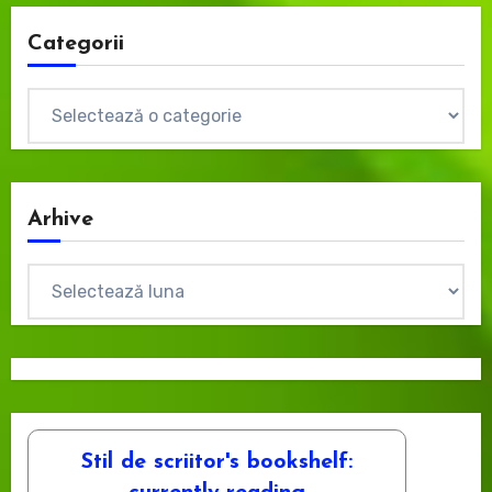
Categorii
Categorii
Arhive
Arhive
Stil de scriitor's bookshelf: