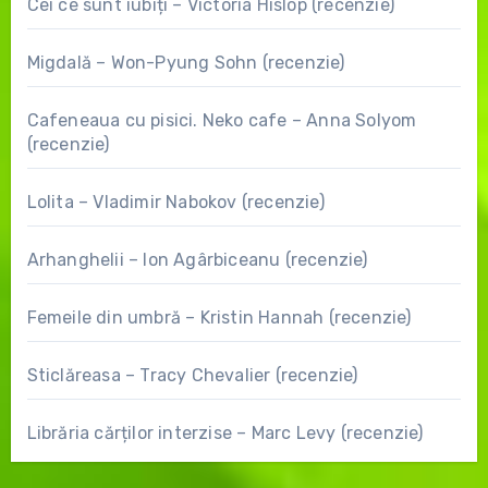
Cei ce sunt iubiți – Victoria Hislop (recenzie)
Migdală – Won-Pyung Sohn (recenzie)
Cafeneaua cu pisici. Neko cafe – Anna Solyom
(recenzie)
Lolita – Vladimir Nabokov (recenzie)
Arhanghelii – Ion Agârbiceanu (recenzie)
Femeile din umbră – Kristin Hannah (recenzie)
Sticlăreasa – Tracy Chevalier (recenzie)
Librăria cărților interzise – Marc Levy (recenzie)