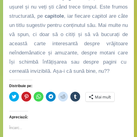
ușurel și nu veți ști când trece timpul. Este frumos
structurată, pe
capitole
, iar fiecare capitol are câte
un titlu sugestiv pentru conținutul său. Mai multe nu
vă spun, ci doar să o citiți și să vă bucurați de
această carte interesantă despre vrăjitoare
neîndemânatice și amuzante, despre motani care
își schimbă înfățișarea sau despre pagini cu
cerneală invizibilă. Așa-i că sună bine, nu??
Distribuie pe:
Dă
Dă
Dă
Dă
Dă
Dă
Mai mult
clic
clic
clic
clic
clic
clic
pentru
pentru
pentru
pentru
pentru
pentru
a
a
partajare
partajare
a
a
partaja
partaja
pe
pe
partaja
partaja
pe
pe
WhatsApp(Se
Telegram(Se
pe
pe
Apreciază:
Twitter(Se
Pinterest(Se
deschide
deschide
Reddit(Se
Tumblr(Se
deschide
deschide
într-
într-
deschide
deschide
într-
într-
o
o
într-
într-
Încarc...
o
o
fereastră
fereastră
o
o
fereastră
fereastră
nouă)
nouă)
fereastră
fereastră