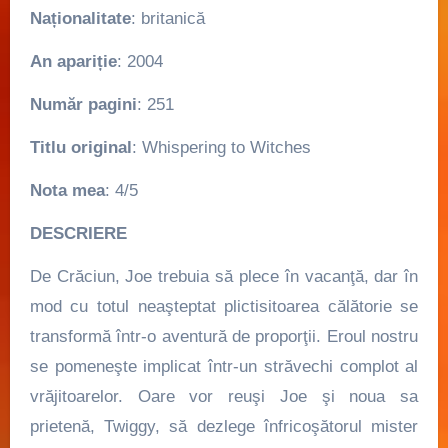
Naționalitate
: britanică
An apariție
: 2004
Număr pagini
: 251
Titlu original
: Whispering to Witches
Nota mea
: 4/5
DESCRIERE
De Crăciun, Joe trebuia să plece în vacanţă, dar în
mod cu totul neaşteptat plictisitoarea călătorie se
transformă într-o aventură de proporţii. Eroul nostru
se pomeneşte implicat într-un străvechi complot al
vrăjitoarelor. Oare vor reuşi Joe şi noua sa
prietenă, Twiggy, să dezlege înfricoşătorul mister