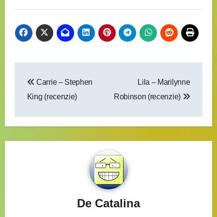
nouă)
nouă)
nouă)
nouă)
Navigare
Carrie – Stephen
Lila – Marilynne
în
King (recenzie)
Robinson (recenzie)
articole
De
Catalina