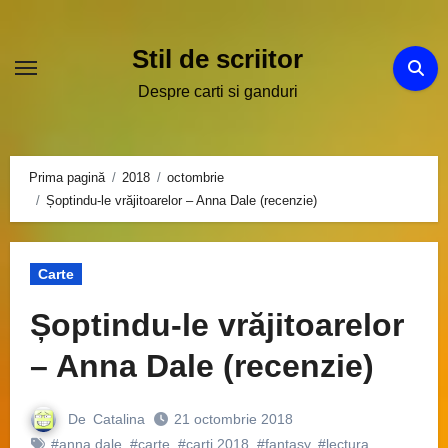
Sari
la
Stil de scriitor
conținut
Despre carti si ganduri
Prima pagină
2018
octombrie
Șoptindu-le vrăjitoarelor – Anna Dale (recenzie)
Carte
Șoptindu-le vrăjitoarelor
– Anna Dale (recenzie)
De
Catalina
21 octombrie 2018
#anna dale
,
#carte
,
#carti 2018
,
#fantasy
,
#lectura
,