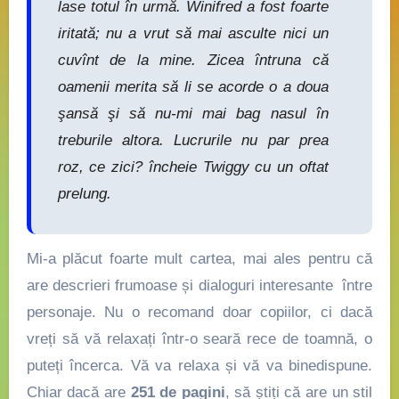
lase totul în urmă. Winifred a fost foarte
iritată; nu a vrut să mai asculte nici un
cuvînt de la mine. Zicea întruna că
oamenii merita să li se acorde o a doua
şansă şi să nu-mi mai bag nasul în
treburile altora. Lucrurile nu par prea
roz, ce zici? încheie Twiggy cu un oftat
prelung.
Mi-a plăcut foarte mult cartea, mai ales pentru că
are descrieri frumoase și dialoguri interesante între
personaje. Nu o recomand doar copiilor, ci dacă
vreți să vă relaxați într-o seară rece de toamnă, o
puteți încerca. Vă va relaxa și vă va binedispune.
Chiar dacă are
251 de pagini
, să știți că are un stil