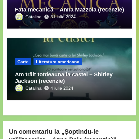
Fata mecanică – Anna Mazzola (recenzie)
Catalina
31 iulie 2024
Carte
Literatura americana
Am trăit totdeauna la castel – Shirley
Jackson (recenzie)
Catalina
4 iulie 2024
Un comentariu la „Șoptindu-le