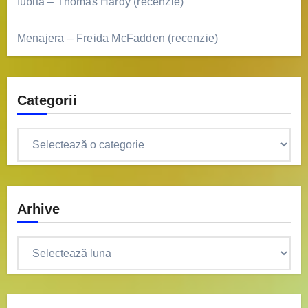
Iubita – Thomas Hardy (recenzie)
Menajera – Freida McFadden (recenzie)
Categorii
Categorii
Arhive
Arhive