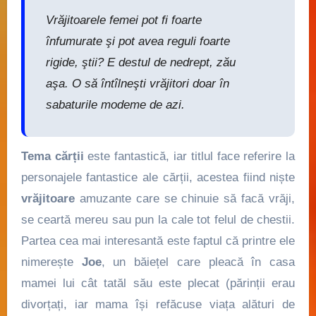
Vrăjitoarele femei pot fi foarte
înfumurate şi pot avea reguli foarte
rigide, ştii? E destul de nedrept, zău
aşa. O să întîlneşti vrăjitori doar în
sabaturile modeme de azi.
Tema cărții
este fantastică, iar titlul face referire la
personajele fantastice ale cărții, acestea fiind niște
vrăjitoare
amuzante care se chinuie să facă vrăji,
se ceartă mereu sau pun la cale tot felul de chestii.
Partea cea mai interesantă este faptul că printre ele
nimerește
Joe
, un băiețel care pleacă în casa
mamei lui cât tatăl său este plecat (părinții erau
divorțați, iar mama își refăcuse viața alături de