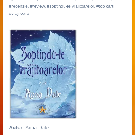
#recenzie
,
#review
,
#soptindu-le vrajitoarelor
,
#top carti
,
#vrajitoare
Autor
: Anna Dale