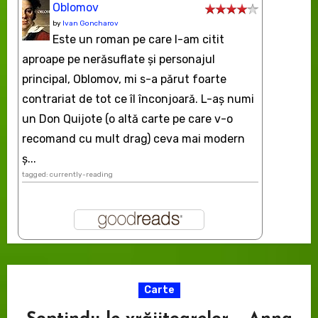
Oblomov
by
Ivan Goncharov
Este un roman pe care l-am citit
aproape pe nerăsuflate şi personajul
principal, Oblomov, mi s-a părut foarte
contrariat de tot ce îl înconjoară. L-aş numi
un Don Quijote (o altă carte pe care v-o
recomand cu mult drag) ceva mai modern
ș...
tagged: currently-reading
Carte