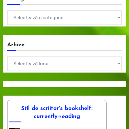
Categorii
Arhive
Arhive
Stil de scriitor's bookshelf:
currently-reading