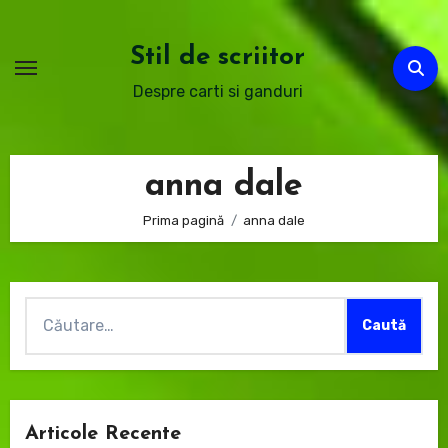
Sari
la
Stil de scriitor
conținut
Despre carti si ganduri
anna dale
Prima pagină
anna dale
Caută
după:
Articole Recente