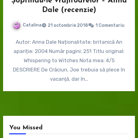
Șoptindu-le vrăjitoarelor – Anna
Dale (recenzie)
Catalina
21 octombrie 2018
1 Comentariu
Autor: Anna Dale Naționalitate: britanică An
apariție: 2004 Număr pagini: 251 Titlu original:
Whispering to Witches Nota mea: 4/5
DESCRIERE De Crăciun, Joe trebuia să plece în
vacanţă, dar în…
You Missed