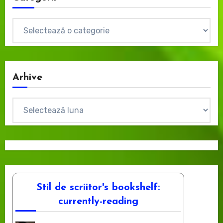
Categorii
Arhive
Arhive
Stil de scriitor's bookshelf:
currently-reading