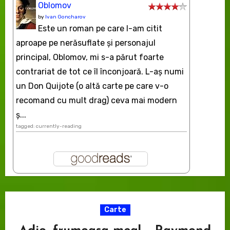
Oblomov
by
Ivan Goncharov
Este un roman pe care l-am citit
aproape pe nerăsuflate şi personajul
principal, Oblomov, mi s-a părut foarte
contrariat de tot ce îl înconjoară. L-aş numi
un Don Quijote (o altă carte pe care v-o
recomand cu mult drag) ceva mai modern
ș...
tagged: currently-reading
Carte