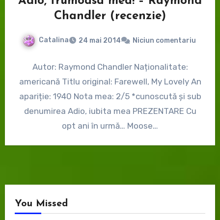
Adio, frumoasa mea! – Raymond
Chandler (recenzie)
Catalina
24 mai 2014
Niciun comentariu
Autor: Raymond Chandler Naționalitate:
americană Titlu original: Farewell, My Lovely An
apariție: 1940 Nota mea: 2/5 *cunoscută și sub
denumirea Adio, iubita mea PREZENTARE Cu
opt ani în urmă… Moose…
You Missed