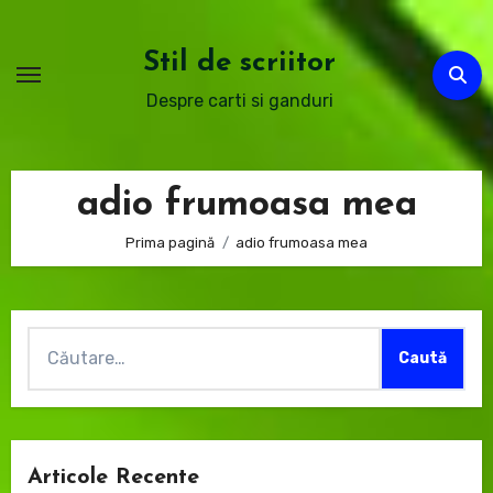
Sari
la
Stil de scriitor
conținut
Despre carti si ganduri
adio frumoasa mea
Prima pagină
adio frumoasa mea
Caută
după:
Articole Recente