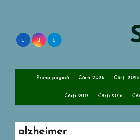
Sari
la
conținut
S
Prima pagină
Cărți 2026
Cărți 2025
Cărți 2017
Cărți 2016
Căr
alzheimer