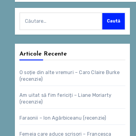
Caută
după:
Articole Recente
O soție din alte vremuri – Caro Claire Burke
(recenzie)
Am uitat să fim fericiți – Liane Moriarty
(recenzie)
Faraonii – Ion Agârbiceanu (recenzie)
Femeia care aduce scrisori – Francesca