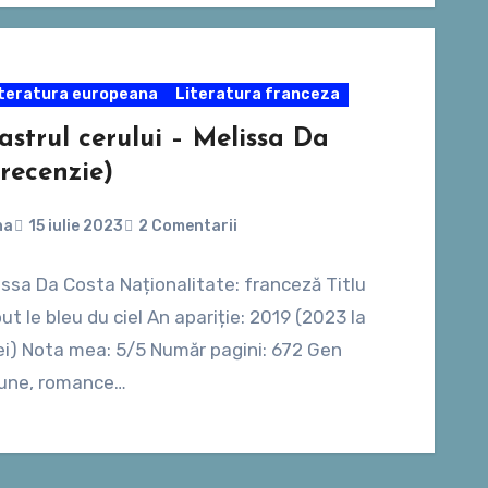
teratura europeana
Literatura franceza
astrul cerului – Melissa Da
recenzie)
na
15 iulie 2023
2 Comentarii
issa Da Costa Naționalitate: franceză Titlu
out le bleu du ciel An apariție: 2019 (2023 la
ei) Nota mea: 5/5 Număr pagini: 672 Gen
țiune, romance…