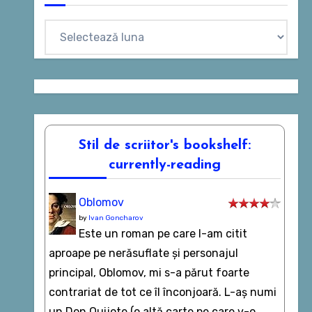
Arhive
Stil de scriitor's bookshelf:
currently-reading
Oblomov
by
Ivan Goncharov
Este un roman pe care l-am citit
aproape pe nerăsuflate şi personajul
principal, Oblomov, mi s-a părut foarte
contrariat de tot ce îl înconjoară. L-aş numi
un Don Quijote (o altă carte pe care v-o