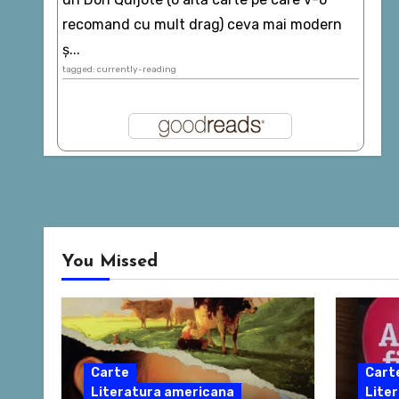
recomand cu mult drag) ceva mai modern
ș...
tagged: currently-reading
You Missed
Carte
Cart
Literatura americana
Liter