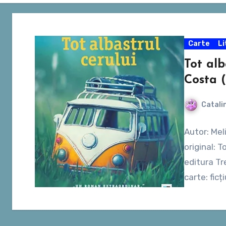
Carte
Li
Tot alb
Costa (
Catali
Autor: Mel
original: T
editura Tr
carte: fic