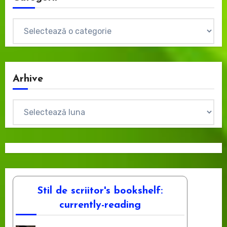
Categorii
Arhive
Arhive
Stil de scriitor's bookshelf:
currently-reading