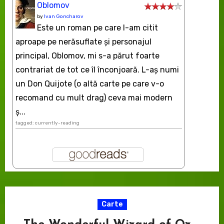
Oblomov
by
Ivan Goncharov
Este un roman pe care l-am citit
aproape pe nerăsuflate şi personajul
principal, Oblomov, mi s-a părut foarte
contrariat de tot ce îl înconjoară. L-aş numi
un Don Quijote (o altă carte pe care v-o
recomand cu mult drag) ceva mai modern
ș...
tagged: currently-reading
Carte