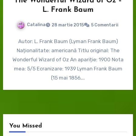
The Wonderful Wizard of Oz –
L. Frank Baum
Catalina
28 martie 2015
5 Comentarii
Autor: L. Frank Baum (Lyman Frank Baum)
Naționalitate: americană Titlu original: The
Wonderful Wizard of Oz An apariție: 1900 Nota
mea: 5/5 Ecranizare: 1939 Lyman Frank Baum
(15 mai 1856,…
You Missed