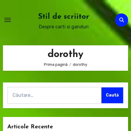
Sari
la
Stil de scriitor
conținut
Despre carti si ganduri
dorothy
Prima pagină
dorothy
Caută
după:
Articole Recente