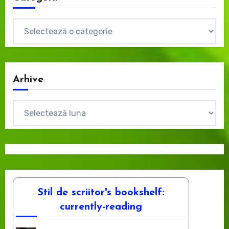
Categorii
Arhive
Arhive
Stil de scriitor's bookshelf:
currently-reading