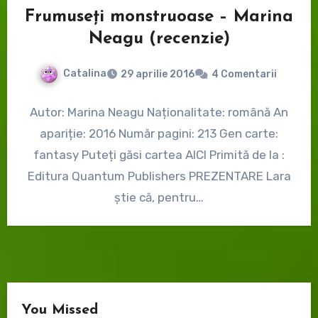
Frumuseți monstruoase – Marina
Neagu (recenzie)
Catalina
29 aprilie 2016
4 Comentarii
Autor: Marina Neagu Naționalitate: română An
apariție: 2016 Număr pagini: 213 Gen carte:
fantasy Puteți găsi cartea AICI Primită de la :
Editura Quantum Publishers PREZENTARE Lara
ştie că, pentru…
You Missed