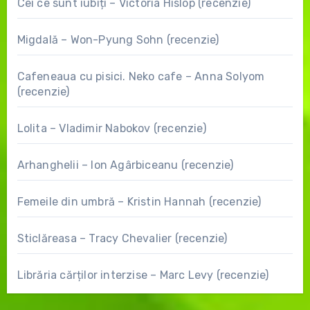
Cei ce sunt iubiți – Victoria Hislop (recenzie)
Migdală – Won-Pyung Sohn (recenzie)
Cafeneaua cu pisici. Neko cafe – Anna Solyom
(recenzie)
Lolita – Vladimir Nabokov (recenzie)
Arhanghelii – Ion Agârbiceanu (recenzie)
Femeile din umbră – Kristin Hannah (recenzie)
Sticlăreasa – Tracy Chevalier (recenzie)
Librăria cărților interzise – Marc Levy (recenzie)