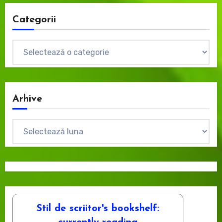
Categorii
Categorii
Arhive
Arhive
Stil de scriitor's bookshelf: