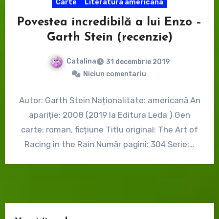
Carte
Literatura americana
Povestea incredibilă a lui Enzo –
Garth Stein (recenzie)
Catalina
31 decembrie 2019
Niciun comentariu
Autor: Garth Stein Naționalitate: americană An
apariție: 2008 (2019 la Editura Leda ) Gen
carte: roman, ficțiune Titlu original: The Art of
Racing in the Rain Număr pagini: 304 Serie:…