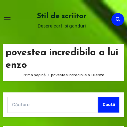
Sari
la
Stil de scriitor
conținut
Despre carti si ganduri
povestea incredibila a lui
enzo
Prima pagină
povestea incredibila a lui enzo
Caută
după: