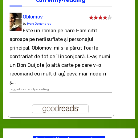
currently-reading
Oblomov
by
Ivan Goncharov
Este un roman pe care l-am citit
aproape pe nerăsuflate şi personajul
principal, Oblomov, mi s-a părut foarte
contrariat de tot ce îl înconjoară. L-aş numi
un Don Quijote (o altă carte pe care v-o
recomand cu mult drag) ceva mai modern
ș...
tagged: currently-reading