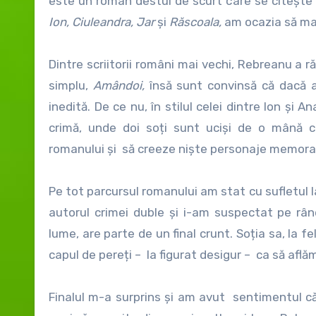
este un roman destul de scurt care se citește
Ion, Ciuleandra, Jar
și
Răscoala,
am ocazia să mai
Dintre scriitorii români mai vechi, Rebreanu a 
simplu,
Amândoi
,
însă sunt convinsă că dacă a
inedită. De ce nu, în stilul celei dintre Ion și 
crimă, unde doi soți sunt uciși de o mână c
romanului și să creeze niște personaje memorab
Pe tot parcursul romanului am stat cu sufletul la
autorul crimei duble și i-am suspectat pe rând
lume, are parte de un final crunt. Soția sa, la fe
capul de pereți – la figurat desigur – ca să află
Finalul m-a surprins și am avut sentimentul că 