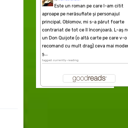
Este un roman pe care l-am citit
aproape pe nerăsuflate şi personajul
principal, Oblomov, mi s-a părut foarte
contrariat de tot ce îl înconjoară. L-aş 
un Don Quijote (o altă carte pe care v-o
recomand cu mult drag) ceva mai mode
ș...
tagged: currently-reading