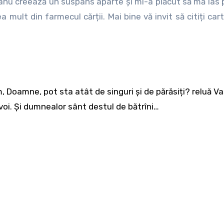
eanu creează un suspans aparte și mi-a plăcut să mă las p
a mult din farmecul cărții. Mai bine vă invit să citiți car
 Doamne, pot sta atât de singuri și de părăsiți? reluă Vas
oi. Și dumnealor sânt destul de bătrîni…