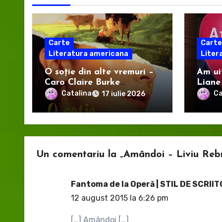
Carte
Carte
Literatura americana
Liter
O soție din alte vremuri –
Am uit
Caro Claire Burke
Liane
(recenzie)
Catalina
Ca
17 iulie 2026
Un comentariu la „Amândoi – Liviu Reb
Fantoma de la Operă | STIL DE SCRII
12 august 2015 la 6:26 pm
[…] Amândoi […]