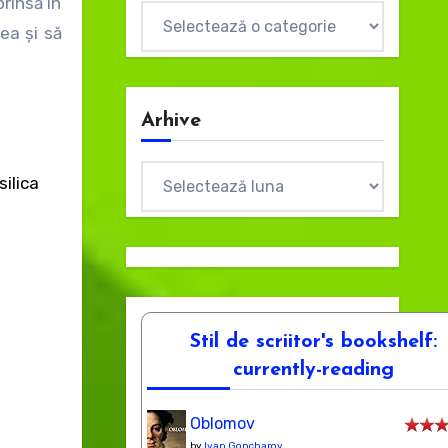
rinsă în
Categorii
tea și să
Arhive
Arhive
ilica
Stil de scriitor's bookshelf:
currently-reading
Oblomov
by
Ivan Goncharov