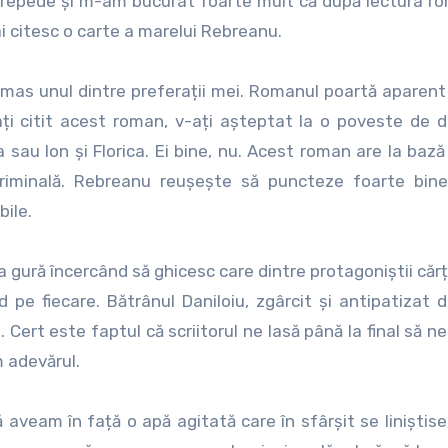
 repede și m-am bucurat foarte mult că după lectura r
 citesc o carte a marelui Rebreanu.
rămas unul dintre preferații mei. Romanul poartă aparent 
ți citit acest roman, v-ați așteptat la o poveste de 
Ana sau Ion și Florica. Ei bine, nu. Acest roman are la baz
riminală. Rebreanu reușește să puncteze foarte bine
ile.
 gură încercând să ghicesc care dintre protagoniștii cărți
 pe fiecare. Bătrânul Daniloiu, zgârcit și antipatizat 
l. Cert este faptul că scriitorul ne lasă până la final să 
m adevărul.
aveam în față o apă agitată care în sfârșit se liniștise