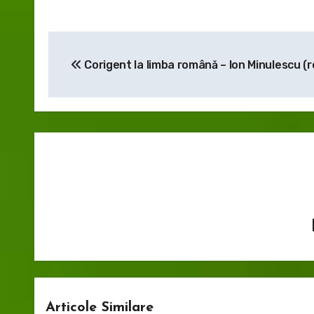
Navigare
Corigent la limba română – Ion Minulescu (r
în
articole
Articole Similare