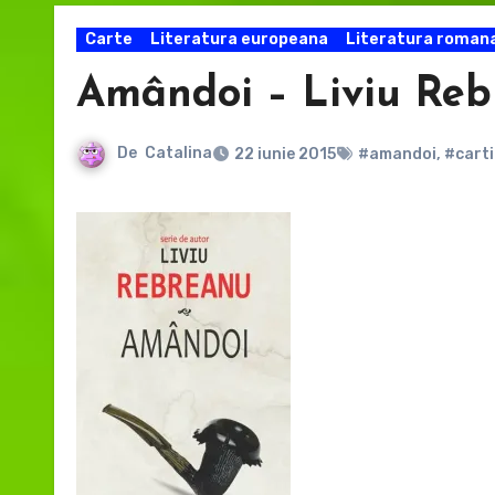
Carte
Literatura europeana
Literatura roman
Amândoi – Liviu Reb
De
Catalina
22 iunie 2015
#amandoi
,
#carti