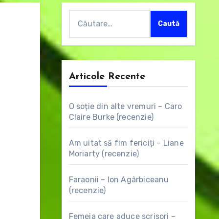
Caută
după:
Articole Recente
O soție din alte vremuri – Caro
Claire Burke (recenzie)
Am uitat să fim fericiți – Liane
Moriarty (recenzie)
Faraonii – Ion Agârbiceanu
(recenzie)
Femeia care aduce scrisori –