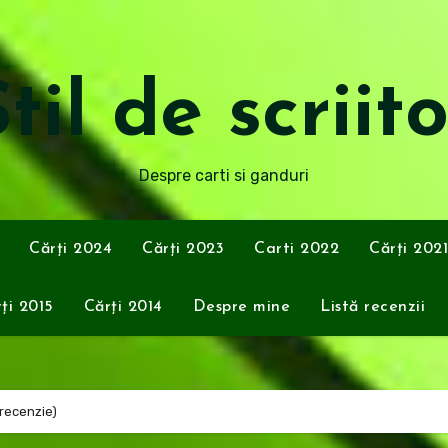
til de scriit
Despre carti si ganduri
Cărți 2024
Cărți 2023
Carti 2022
Cărți 2021
ți 2015
Cărți 2014
Despre mine
Listă recenzii
recenzie)