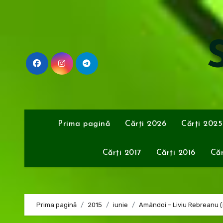
Sari
la
conținut
S
Prima pagină
Cărți 2026
Cărți 2025
Cărți 2017
Cărți 2016
Căr
Prima pagină
2015
iunie
Amândoi – Liviu Rebreanu (