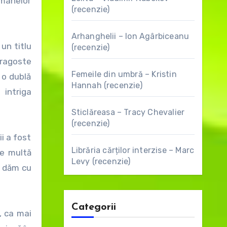
omanelor
(recenzie)
Arhanghelii – Ion Agârbiceanu
un titlu
(recenzie)
dragoste
Femeile din umbră – Kristin
ă o dublă
Hannah (recenzie)
 intriga
Sticlăreasa – Tracy Chevalier
(recenzie)
i a fost
Librăria cărților interzise – Marc
de multă
Levy (recenzie)
ne dăm cu
Categorii
, ca mai