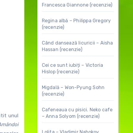
Francesca Giannone (recenzie)
Regina albă – Philippa Gregory
(recenzie)
Când dansează licuricii – Aisha
Hassan (recenzie)
Cei ce sunt iubiți – Victoria
Hislop (recenzie)
Migdală – Won-Pyung Sohn
(recenzie)
Cafeneaua cu pisici. Neko cafe
itit unul
– Anna Solyom (recenzie)
mândoi
Lolita – Vladimir Nabokov