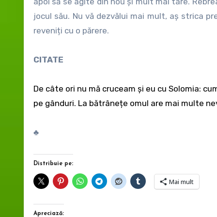
apoi să se agite din nou și mult mai tare. Rebr
jocul său. Nu vă dezvălui mai mult, aș strica pre
reveniți cu o părere.
CITATE
De câte ori nu mă cruceam și eu cu Solomia: cum,
pe gânduri. La bătrânețe omul are mai multe nev
♣
Distribuie pe:
Mai mult
Apreciază: