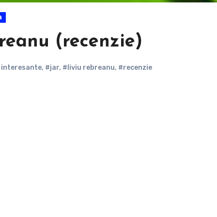
a
reanu (recenzie)
 interesante
,
#jar
,
#liviu rebreanu
,
#recenzie