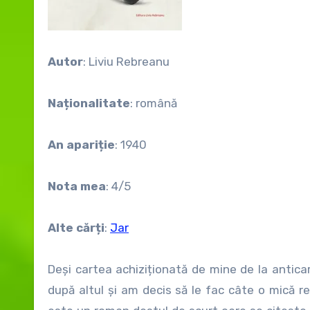
Autor
: Liviu Rebreanu
Naționalitate
: română
An apariție
: 1940
Nota mea
: 4/5
Alte cărți
:
Jar
Deși cartea achiziționată de mine de la antica
după altul și am decis să le fac câte o mică 