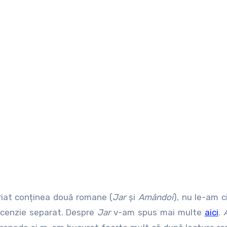
riat conținea două romane (
Jar
și
Amândoi
), nu le-am c
recenzie separat. Despre
Jar
v-am spus mai multe
aici
.
A