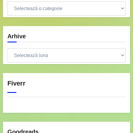
Categorii
Arhive
Arhive
Fiverr
Goodreads