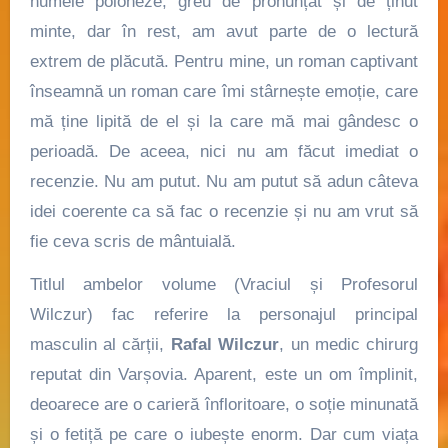
numele poloneze, greu de pronunțat și de ținut
minte, dar în rest, am avut parte de o lectură
extrem de plăcută. Pentru mine, un roman captivant
înseamnă un roman care îmi stârnește emoție, care
mă ține lipită de el și la care mă mai gândesc o
perioadă. De aceea, nici nu am făcut imediat o
recenzie. Nu am putut. Nu am putut să adun câteva
idei coerente ca să fac o recenzie și nu am vrut să
fie ceva scris de mântuială.
Titlul ambelor volume (Vraciul și Profesorul
Wilczur) fac referire la personajul principal
masculin al cărții,
Rafal Wilczur
, un medic chirurg
reputat din Varșovia. Aparent, este un om împlinit,
deoarece are o carieră înfloritoare, o soție minunată
și o fetiță pe care o iubește enorm. Dar cum viața