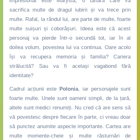
impresionat este Marysia, o tânără care va
sacrifica multe de dragul iubirii și va trece prin
multe. Rafal, la rândul lui, are parte de multe, foarte
multe suișuri și coborâșuri. Ideea este că acest
personaj va pierde într-o secundă tot, iar în al
doilea volum, povestea lui va continua. Oare acolo
își va recupera memoria și familia? Cariera
strălucită? Sau va fi același vagabond fără
identitate?
Cadrul acțiunii este
Polonia
, iar personajele sunt
foarte multe. Unele sunt oameni simpli, de la țară,
altele sunt medici renumiți. Nu cred că are sens să
vă povestesc despre fiecare în parte, ci vreau doar
să punctez anumite aspecte importante. Cartea are
multe momente-cheie și multe răsturnări de