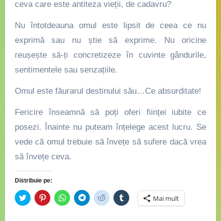
ceva care este antiteza vieții, de cadavru?
Nu întotdeauna omul este lipsit de ceea ce nu
exprimă sau nu știe să exprime. Nu oricine
reușește să-ți concretizeze în cuvinte gândurile,
sentimentele sau senzațiile.
Omul este făurarul destinului său…Ce absurditate!
Fericire înseamnă să poți oferi ființei iubite ce
posezi. Înainte nu puteam înțelege acest lucru. Se
vede că omul trebuie să învețe să sufere dacă vrea
să învețe ceva.
Distribuie pe:
Dă
Dă
Dă
Dă
Dă
Dă
Mai mult
clic
clic
clic
clic
clic
clic
pentru
pentru
pentru
pentru
pentru
pentru
a
a
partajare
partajare
a
a