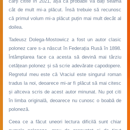
cărți citite în 2021, așa că probabil vă dați seama
cât de mult mi-a plăcut. Însă trebuie să recunosc
că primul volum mi-a plăcut puțin mai mult decât al
doilea.
Tadeusz Dolega-Mostowicz a fost un autor clasic
polonez care s-a născut în Federația Rusă în 1898.
Întâmplarea face ca acesta să devină mai târziu
cetățean polonez și să scrie adevărate capodopere.
Regretul meu este că Vraciul este singurul roman
tradus la noi, deoarece mi-ar fi plăcut să mai citesc
și altceva scris de acest autor minunat. Nu pot citi
în limba originală, deoarece nu cunosc o boabă de
poloneză.
Ceea ce a făcut uneori lectura dificilă sunt chiar