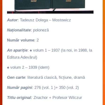
Autor
: Tadeusz Dolega – Mostowicz
Naționalitate
: poloneză
Număr volume
: 2
An apariție
: ♠ volum 1 – 1937 (la noi, in 1988, la
Editura Adevărul)
♠ volum 2 – 1939 (idem)
Gen carte
: literatură clasică, ficțiune, dramă
Număr pagini
: 276 (vol. 1 )+ 350 (vol. 2)
Titlu original:
Znachor + Profesor Wilczur