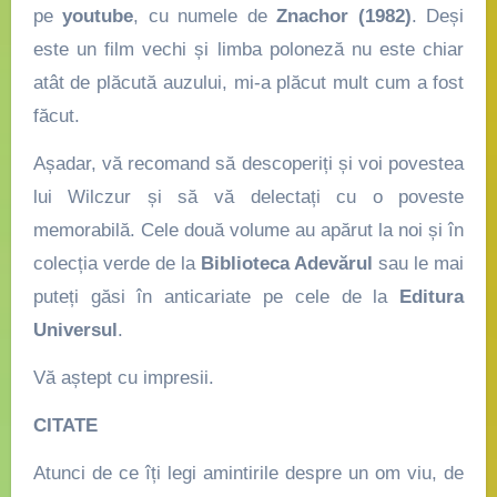
pe
youtube
, cu numele de
Znachor (1982)
. Deși
este un film vechi și limba poloneză nu este chiar
atât de plăcută auzului, mi-a plăcut mult cum a fost
făcut.
Așadar, vă recomand să descoperiți și voi povestea
lui Wilczur și să vă delectați cu o poveste
memorabilă. Cele două volume au apărut la noi și în
colecția verde de la
Biblioteca Adevărul
sau le mai
puteți găsi în anticariate pe cele de la
Editura
Universul
.
Vă aștept cu impresii.
CITATE
Atunci de ce îți legi amintirile despre un om viu, de