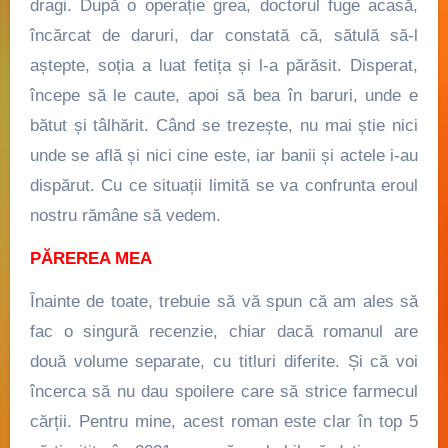
dragi. După o operație grea, doctorul fuge acasă,
încărcat de daruri, dar constată că, sătulă să-l
aștepte, soția a luat fetița și l-a părăsit. Disperat,
începe să le caute, apoi să bea în baruri, unde e
bătut și tâlhărit. Când se trezește, nu mai știe nici
unde se află și nici cine este, iar banii și actele i-au
dispărut. Cu ce situații limită se va confrunta eroul
nostru rămâne să vedem.
PĂREREA MEA
Înainte de toate, trebuie să vă spun că am ales să
fac o singură recenzie, chiar dacă romanul are
două volume separate, cu titluri diferite. Și că voi
încerca să nu dau spoilere care să strice farmecul
cărții. Pentru mine, acest roman este clar în top 5