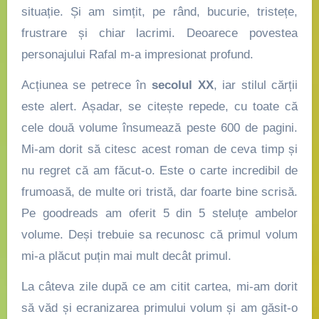
situație. Și am simțit, pe rând, bucurie, tristețe,
frustrare și chiar lacrimi. Deoarece povestea
personajului Rafal m-a impresionat profund.
Acțiunea se petrece în
secolul XX
, iar stilul cărții
este alert. Așadar, se citește repede, cu toate că
cele două volume însumează peste 600 de pagini.
Mi-am dorit să citesc acest roman de ceva timp și
nu regret că am făcut-o. Este o carte incredibil de
frumoasă, de multe ori tristă, dar foarte bine scrisă.
Pe goodreads am oferit 5 din 5 steluțe ambelor
volume. Deși trebuie sa recunosc că primul volum
mi-a plăcut puțin mai mult decât primul.
La câteva zile după ce am citit cartea, mi-am dorit
să văd și ecranizarea primului volum și am găsit-o