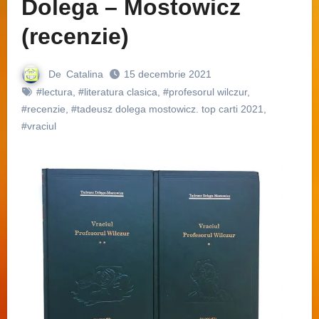
Dolega – Mostowicz
(recenzie)
De
Catalina
15 decembrie 2021
#lectura
,
#literatura clasica
,
#profesorul wilczur
,
#recenzie
,
#tadeusz dolega mostowicz. top carti 2021
,
#vraciul