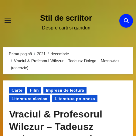
Sari
la
Stil de scriitor
conținut
Despre carti si ganduri
Prima pagină
2021
decembrie
Vraciul & Profesorul Wilczur – Tadeusz Dolega – Mostowicz
(recenzie)
Carte
Film
Impresii de lectura
Literatura clasica
Literatura poloneza
Vraciul & Profesorul
Wilczur – Tadeusz