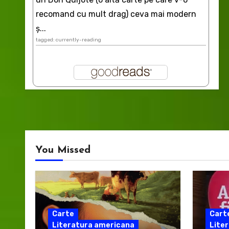
recomand cu mult drag) ceva mai modern
ș...
tagged: currently-reading
You Missed
Carte
Cart
Literatura americana
Liter