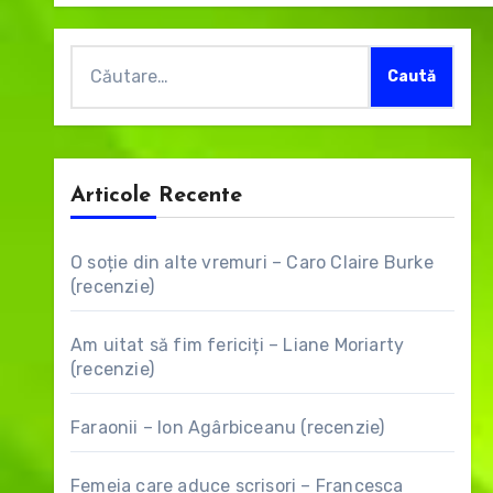
Caută
după:
Articole Recente
O soție din alte vremuri – Caro Claire Burke
(recenzie)
Am uitat să fim fericiți – Liane Moriarty
(recenzie)
Faraonii – Ion Agârbiceanu (recenzie)
Femeia care aduce scrisori – Francesca