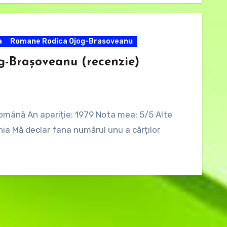
a
Romane Rodica Ojog-Brasoveanu
og-Brașoveanu (recenzie)
omână An apariție: 1979 Nota mea: 5/5 Alte
nia Mă declar fana numărul unu a cărților