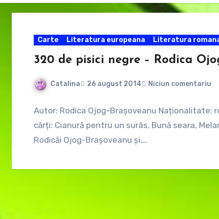
Carte
Literatura europeana
Literatura roman
320 de pisici negre – Rodica Oj
Catalina
26 august 2014
Niciun comentariu
Autor: Rodica Ojog-Brașoveanu Naționalitate: r
cărți: Cianură pentru un surâs, Bună seara, Mela
Rodicăi Ojog-Brașoveanu și,…