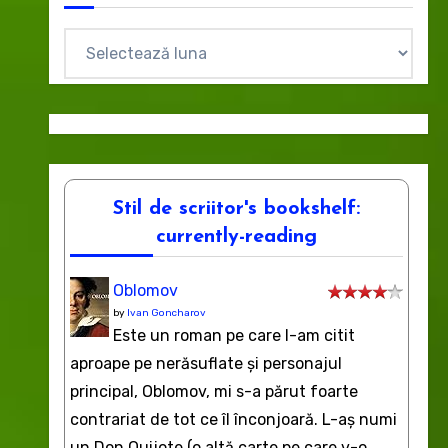
Arhive
Stil de scriitor's bookshelf:
currently-reading
Oblomov
by
Ivan Goncharov
Este un roman pe care l-am citit
aproape pe nerăsuflate şi personajul
principal, Oblomov, mi s-a părut foarte
contrariat de tot ce îl înconjoară. L-aş numi
un Don Quijote (o altă carte pe care v-o