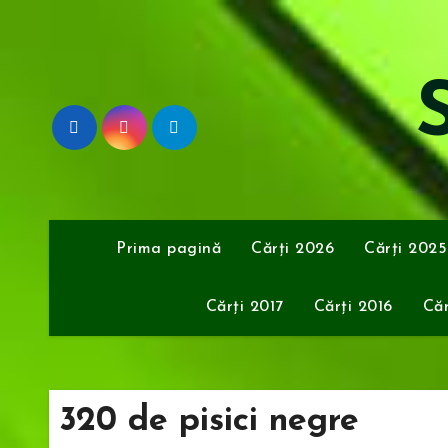
Sari
la
conținut
S
Prima pagină
Cărți 2026
Cărți 2025
Cărți 2017
Cărți 2016
Căr
320 de pisici negre