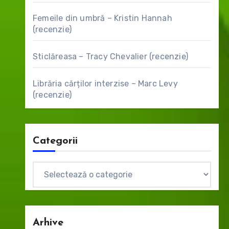
Femeile din umbră – Kristin Hannah
(recenzie)
Sticlăreasa – Tracy Chevalier (recenzie)
Librăria cărților interzise – Marc Levy
(recenzie)
Categorii
Categorii
Arhive