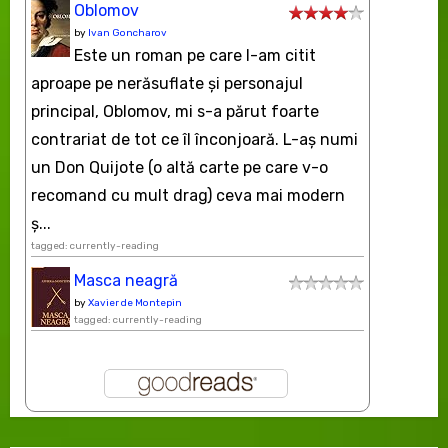
Oblomov
by
Ivan Goncharov
Este un roman pe care l-am citit
aproape pe nerăsuflate şi personajul
principal, Oblomov, mi s-a părut foarte
contrariat de tot ce îl înconjoară. L-aş numi
un Don Quijote (o altă carte pe care v-o
recomand cu mult drag) ceva mai modern
ș...
tagged: currently-reading
Masca neagră
by
Xavier de Montepin
tagged: currently-reading