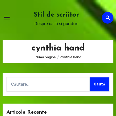
Sari
la
Stil de scriitor
conținut
Despre carti si ganduri
cynthia hand
Prima pagină
cynthia hand
Caută
după:
Articole Recente