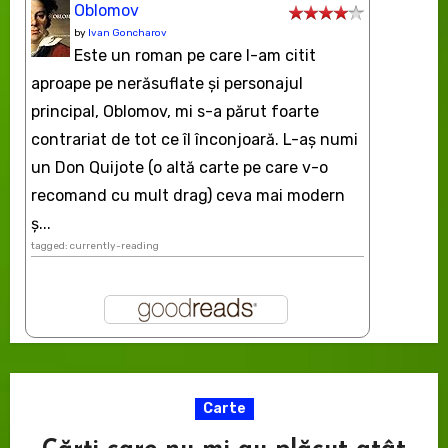
Oblomov
by
Ivan Goncharov
Este un roman pe care l-am citit
aproape pe nerăsuflate şi personajul
principal, Oblomov, mi s-a părut foarte
contrariat de tot ce îl înconjoară. L-aş numi
un Don Quijote (o altă carte pe care v-o
recomand cu mult drag) ceva mai modern
ș...
tagged: currently-reading
Carte