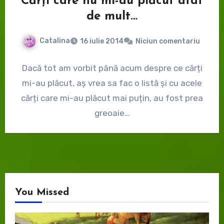
Cărți care nu mi-au plăcut atât
de mult…
Catalina
16 iulie 2014
Niciun comentariu
Dacă tot am vorbit până acum despre ce cărți
mi-au plăcut, aș vrea sa fac o listă și cu acele
cărți care mi-au plăcut mai puțin, au fost prea
greoaie…
You Missed