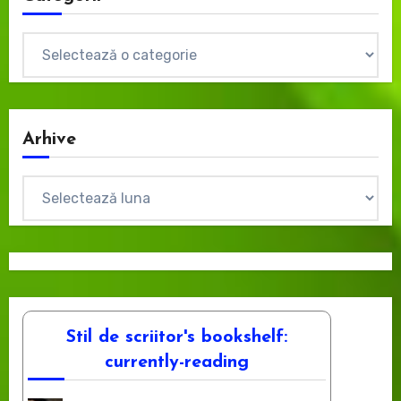
Categorii
Arhive
Arhive
Stil de scriitor's bookshelf:
currently-reading