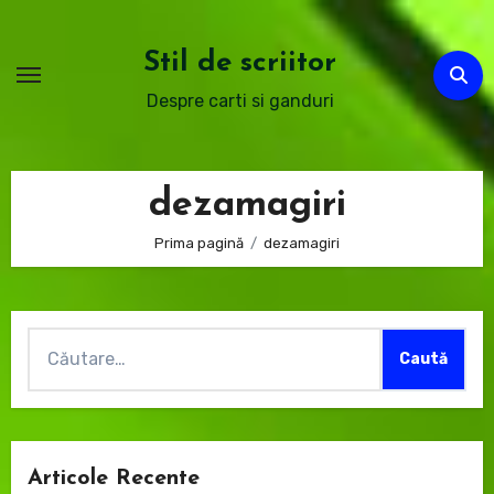
Sari
la
Stil de scriitor
conținut
Despre carti si ganduri
dezamagiri
Prima pagină
dezamagiri
Caută
după:
Articole Recente