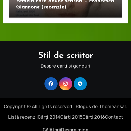
Femeia care aduce scrisori – Francesca
Giannone (recenzie)
Stil de scriitor
Despre carti si ganduri
Copyright © All rights reserved
|
Blogus
de
Themeansar
.
Listă recenzii
Cărți 2014
Cărți 2015
Cărți 2016
Contact
Călătorii
Despre mine