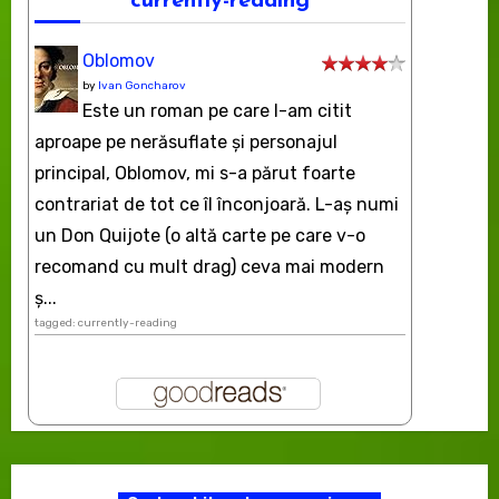
currently-reading
Oblomov
by
Ivan Goncharov
Este un roman pe care l-am citit
aproape pe nerăsuflate şi personajul
principal, Oblomov, mi s-a părut foarte
contrariat de tot ce îl înconjoară. L-aş numi
un Don Quijote (o altă carte pe care v-o
recomand cu mult drag) ceva mai modern
ș...
tagged: currently-reading