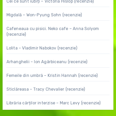
Cei ce sunt iubiți – Victoria Hislop (recenzie)
Migdală – Won-Pyung Sohn (recenzie)
Cafeneaua cu pisici. Neko cafe – Anna Solyom
(recenzie)
Lolita – Vladimir Nabokov (recenzie)
Arhanghelii – Ion Agârbiceanu (recenzie)
Femeile din umbră – Kristin Hannah (recenzie)
Sticlăreasa – Tracy Chevalier (recenzie)
Librăria cărților interzise – Marc Levy (recenzie)