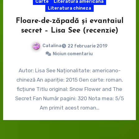
Carte
Literatura americana
Literatura chineza
Floare-de-zăpadă și evantaiul
secret – Lisa See (recenzie)
Catalina
22 februarie 2019
Niciun comentariu
Autor: Lisa See Naționalitate: americano-
chineză An apariție: 2015 Gen carte: roman,
ficțiune Titlu original: Snow Flower and The
Secret Fan Număr pagini: 320 Nota mea: 5/5
Am primit acest roman…