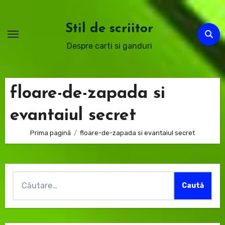
Sari
la
Stil de scriitor
conținut
Despre carti si ganduri
floare-de-zapada si
evantaiul secret
Prima pagină
floare-de-zapada si evantaiul secret
Caută
după: