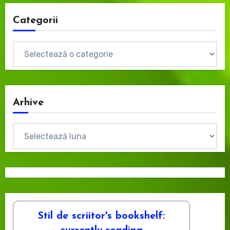
Categorii
Categorii
Arhive
Arhive
Stil de scriitor's bookshelf: