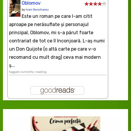
Oblomov
by
Ivan Goncharov
Este un roman pe care l-am citit
aproape pe nerăsuflate şi personajul
principal, Oblomov, mi s-a părut foarte
contrariat de tot ce îl înconjoară. L-aş numi
un Don Quijote (o altă carte pe care v-o
recomand cu mult drag) ceva mai modern
ș...
tagged: currently-reading