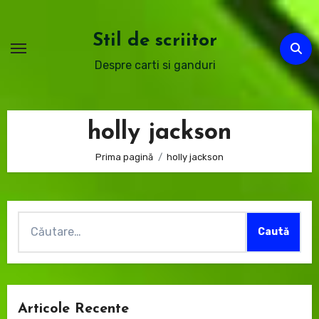
Sari
la
Stil de scriitor
conținut
Despre carti si ganduri
holly jackson
Prima pagină
holly jackson
Caută
după:
Articole Recente