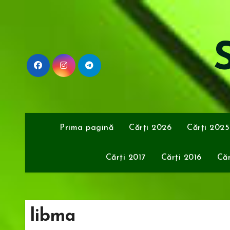
Sari
la
conținut
S
Prima pagină
Cărți 2026
Cărți 2025
Cărți 2017
Cărți 2016
Căr
libma