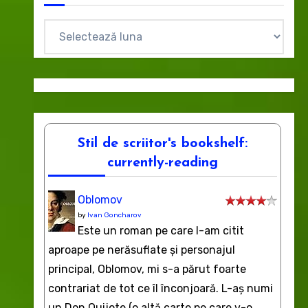
Arhive
Stil de scriitor's bookshelf:
currently-reading
Oblomov
by
Ivan Goncharov
Este un roman pe care l-am citit
aproape pe nerăsuflate şi personajul
principal, Oblomov, mi s-a părut foarte
contrariat de tot ce îl înconjoară. L-aş numi
un Don Quijote (o altă carte pe care v-o