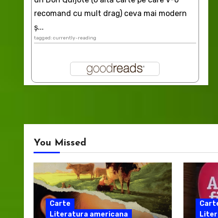
recomand cu mult drag) ceva mai modern
ș...
tagged: currently-reading
You Missed
Carte
Cart
Literatura americana
Liter