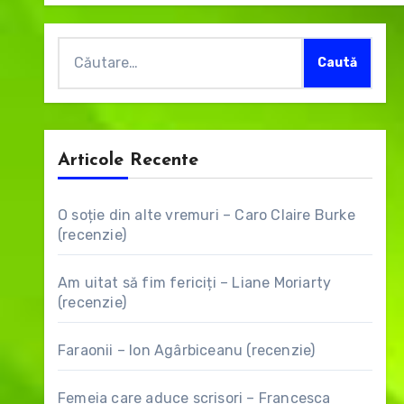
Caută
după:
Articole Recente
O soție din alte vremuri – Caro Claire Burke
(recenzie)
Am uitat să fim fericiți – Liane Moriarty
(recenzie)
Faraonii – Ion Agârbiceanu (recenzie)
Femeia care aduce scrisori – Francesca