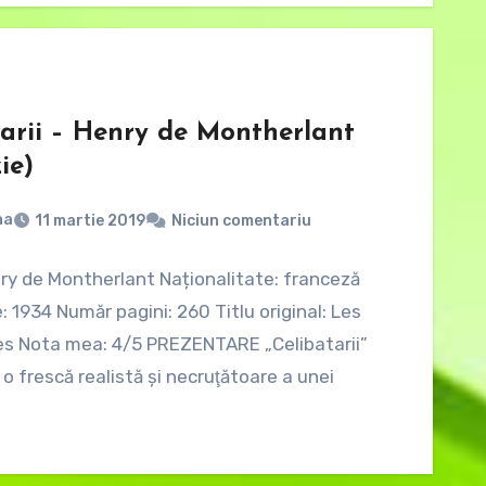
tarii – Henry de Montherlant
ie)
na
11 martie 2019
Niciun comentariu
ry de Montherlant Naționalitate: franceză
e: 1934 Număr pagini: 260 Titlu original: Les
es Nota mea: 4/5 PREZENTARE „Celibatarii”
 o frescă realistă şi necruţătoare a unei