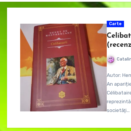
Carte
Celiba
(recenz
Catali
Autor: Hen
An apariți
Célibatair
reprezintă
societăţi…