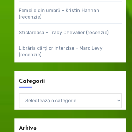
Femeile din umbră – Kristin Hannah
(recenzie)
Sticlăreasa – Tracy Chevalier (recenzie)
Librăria cărților interzise – Marc Levy
(recenzie)
Categorii
Categorii
Arhive