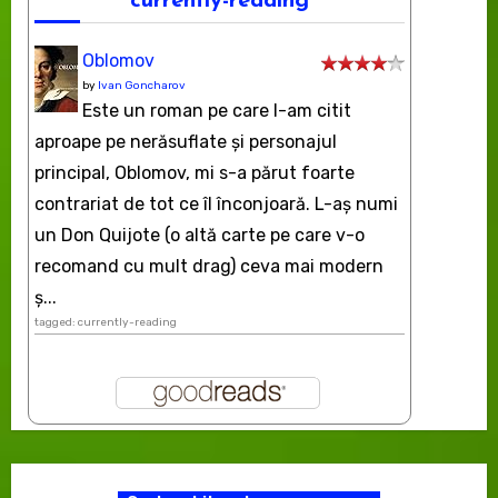
currently-reading
Oblomov
by
Ivan Goncharov
Este un roman pe care l-am citit
aproape pe nerăsuflate şi personajul
principal, Oblomov, mi s-a părut foarte
contrariat de tot ce îl înconjoară. L-aş numi
un Don Quijote (o altă carte pe care v-o
recomand cu mult drag) ceva mai modern
ș...
tagged: currently-reading