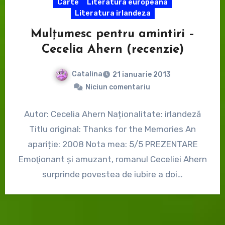
Carte
Literatura europeana
Literatura irlandeza
Mulțumesc pentru amintiri –
Cecelia Ahern (recenzie)
Catalina
21 ianuarie 2013
Niciun comentariu
Autor: Cecelia Ahern Naționalitate: irlandeză
Titlu original: Thanks for the Memories An
apariție: 2008 Nota mea: 5/5 PREZENTARE
Emoţionant şi amuzant, romanul Ceceliei Ahern
surprinde povestea de iubire a doi…