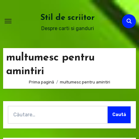
Sari
la
Stil de scriitor
conținut
Despre carti si ganduri
multumesc pentru
amintiri
Prima pagină
multumesc pentru amintiri
Caută
după: