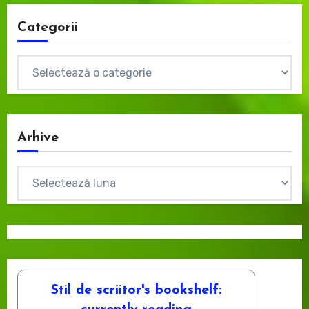
Categorii
Categorii
Arhive
Arhive
Stil de scriitor's bookshelf: