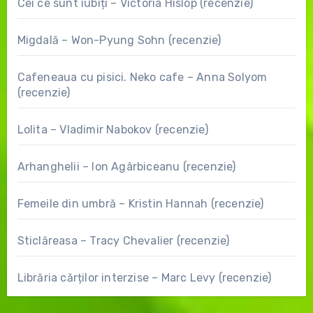
Cei ce sunt iubiți – Victoria Hislop (recenzie)
Migdală – Won-Pyung Sohn (recenzie)
Cafeneaua cu pisici. Neko cafe – Anna Solyom
(recenzie)
Lolita – Vladimir Nabokov (recenzie)
Arhanghelii – Ion Agârbiceanu (recenzie)
Femeile din umbră – Kristin Hannah (recenzie)
Sticlăreasa – Tracy Chevalier (recenzie)
Librăria cărților interzise – Marc Levy (recenzie)