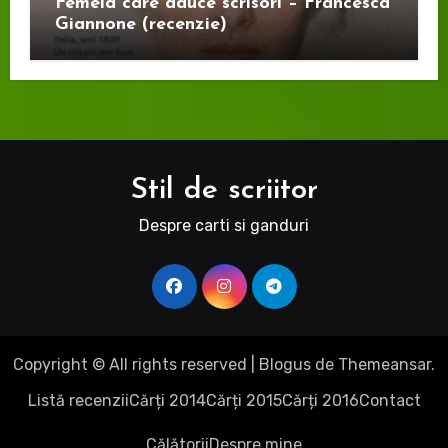
Femeia care aduce scrisori – Francesca
Giannone (recenzie)
Stil de scriitor
Despre carti si ganduri
Copyright © All rights reserved
|
Blogus
de
Themeansar
.
Listă recenzii
Cărți 2014
Cărți 2015
Cărți 2016
Contact
Călătorii
Despre mine