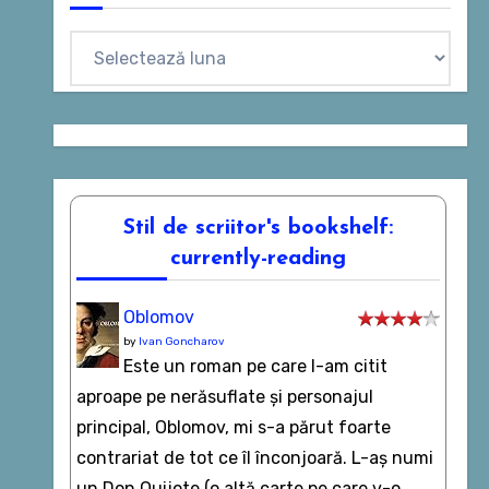
Arhive
Stil de scriitor's bookshelf:
currently-reading
Oblomov
by
Ivan Goncharov
Este un roman pe care l-am citit
aproape pe nerăsuflate şi personajul
principal, Oblomov, mi s-a părut foarte
contrariat de tot ce îl înconjoară. L-aş numi
un Don Quijote (o altă carte pe care v-o