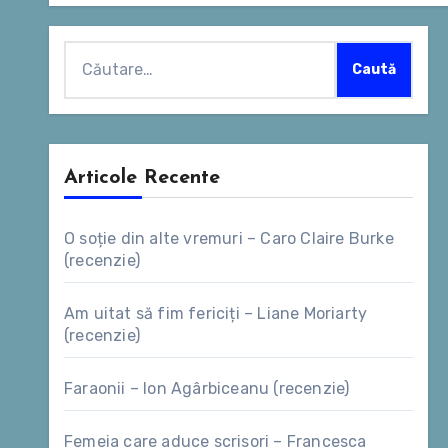
Caută
după:
Articole Recente
O soție din alte vremuri – Caro Claire Burke
(recenzie)
Am uitat să fim fericiți – Liane Moriarty
(recenzie)
Faraonii – Ion Agârbiceanu (recenzie)
Femeia care aduce scrisori – Francesca