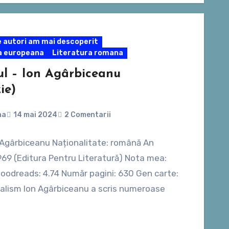
 autori am mai descoperit
a europeana
Literatura romana
ul – Ion Agârbiceanu
ie)
na
14 mai 2024
2 Comentarii
 Agârbiceanu Naționalitate: română An
1969 (Editura Pentru Literatură) Nota mea:
oodreads: 4.74 Număr pagini: 630 Gen carte:
realism Ion Agârbiceanu a scris numeroase