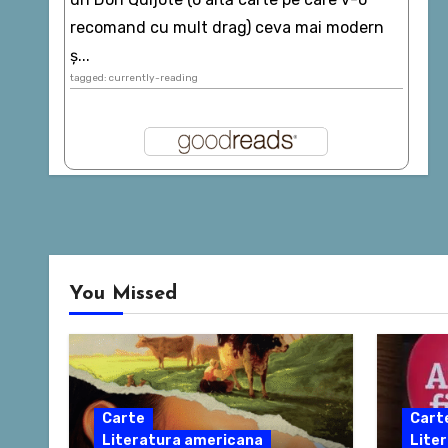
recomand cu mult drag) ceva mai modern
ș...
tagged: currently-reading
You Missed
Carte
Cart
Literatura americana
Liter