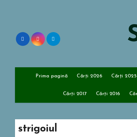
Sari
la
conținut
S
Prima pagină
Cărți 2026
Cărți 2025
Cărți 2017
Cărți 2016
Căr
strigoiul