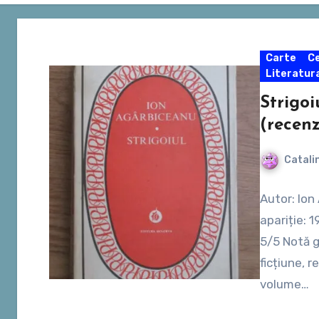
Carte
Ce
Literatur
Strigoi
(recenz
Catali
Autor: Ion
apariție: 
5/5 Notă g
ficțiune, 
volume…