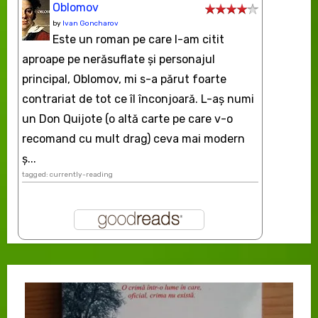
Oblomov
by
Ivan Goncharov
Este un roman pe care l-am citit
aproape pe nerăsuflate şi personajul
principal, Oblomov, mi s-a părut foarte
contrariat de tot ce îl înconjoară. L-aş numi
un Don Quijote (o altă carte pe care v-o
recomand cu mult drag) ceva mai modern
ș...
tagged: currently-reading