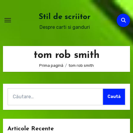
Sari
la
Stil de scriitor
conținut
Despre carti si ganduri
tom rob smith
Prima pagină
tom rob smith
Caută
după:
Articole Recente