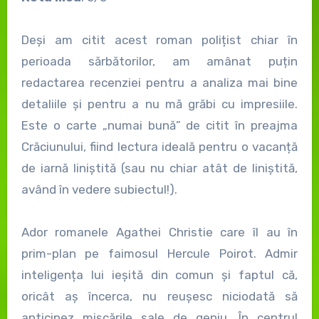
Deși am citit acest roman polițist chiar în
perioada sărbătorilor, am amânat puțin
redactarea recenziei pentru a analiza mai bine
detaliile și pentru a nu mă grăbi cu impresiile.
Este o carte „numai bună” de citit în preajma
Crăciunului, fiind lectura ideală pentru o vacanță
de iarnă liniștită (sau nu chiar atât de liniștită,
având în vedere subiectul!).
Ador romanele Agathei Christie care îl au în
prim-plan pe faimosul Hercule Poirot. Admir
inteligența lui ieșită din comun și faptul că,
oricât aș încerca, nu reușesc niciodată să
anticipez mișcările sale de geniu. În centrul