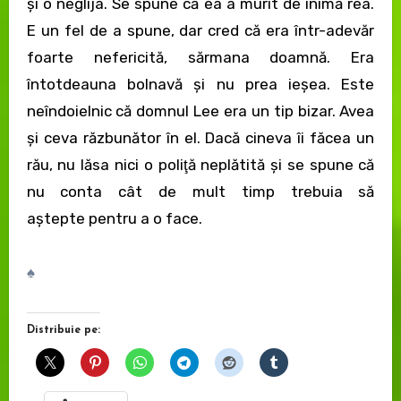
şi o neglija. Se spune că ea a murit de inimă rea.
E un fel de a spune, dar cred că era într-adevăr
foarte nefericită, sărmana doamnă. Era
întotdeauna bolnavă şi nu prea ieşea. Este
neîndoielnic că domnul Lee era un tip bizar. Avea
şi ceva răzbunător în el. Dacă cineva îi făcea un
rău, nu lăsa nici o poliţă neplătită şi se spune că
nu conta cât de mult timp trebuia să
aştepte pentru a o face.
♠
Distribuie pe: