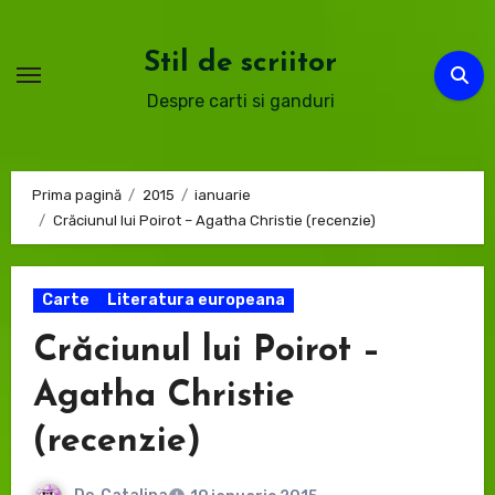
Sari
la
Stil de scriitor
conținut
Despre carti si ganduri
Prima pagină
2015
ianuarie
Crăciunul lui Poirot – Agatha Christie (recenzie)
Carte
Literatura europeana
Crăciunul lui Poirot –
Agatha Christie
(recenzie)