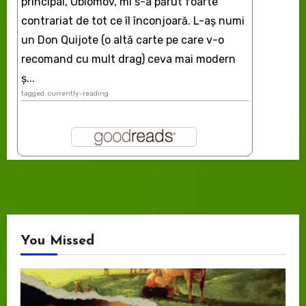
principal, Oblomov, mi s-a părut foarte
contrariat de tot ce îl înconjoară. L-aş numi
un Don Quijote (o altă carte pe care v-o
recomand cu mult drag) ceva mai modern
ș...
tagged: currently-reading
You Missed