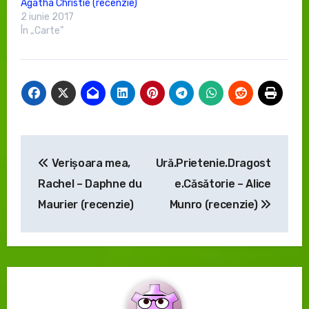
Agatha Christie (recenzie)
2 iunie 2017
În „Carte”
Navigare
Verișoara mea,
Ură.Prietenie.Dragost
în
Rachel – Daphne du
e.Căsătorie – Alice
articole
Maurier (recenzie)
Munro (recenzie)