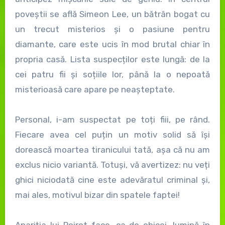
poveștii se află Simeon Lee, un bătrân bogat cu
un trecut misterios și o pasiune pentru
diamante, care este ucis în mod brutal chiar în
propria casă. Lista suspecților este lungă: de la
cei patru fii și soțiile lor, până la o nepoată
misterioasă care apare pe neașteptate.
Personal, i-am suspectat pe toți fiii, pe rând.
Fiecare avea cel puțin un motiv solid să își
dorească moartea tiranicului tată, așa că nu am
exclus nicio variantă. Totuși, vă avertizez: nu veți
ghici niciodată cine este adevăratul criminal și,
mai ales, motivul bizar din spatele faptei!
Apariția lui Poirot face, ca de obicei, lumină în