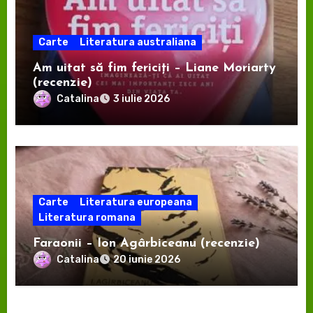
Carte
Literatura australiana
Am uitat să fim fericiți – Liane Moriarty
(recenzie)
Catalina
3 iulie 2026
Carte
Literatura europeana
Literatura romana
Faraonii – Ion Agârbiceanu (recenzie)
Catalina
20 iunie 2026