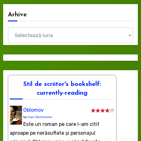
Arhive
Arhive
Stil de scriitor's bookshelf:
currently-reading
Oblomov
by
Ivan Goncharov
Este un roman pe care l-am citit
aproape pe nerăsuflate şi personajul