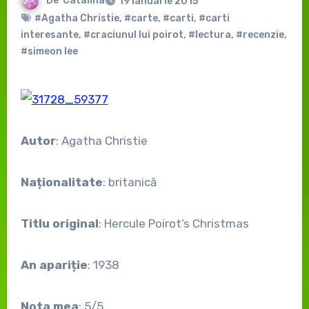
De
Catalina
19 ianuarie 2015
#Agatha Christie
,
#carte
,
#carti
,
#carti
interesante
,
#craciunul lui poirot
,
#lectura
,
#recenzie
,
#simeon lee
Autor
: Agatha Christie
Naționalitate
: britanică
Titlu original
: Hercule Poirot’s Christmas
An apariție
: 1938
Nota mea
: 5/5