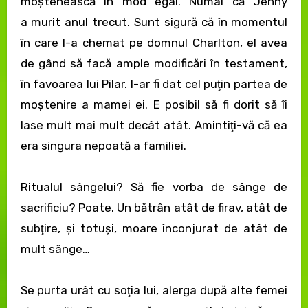
moştenească în mod egal. Numai că Jenny
a murit anul trecut. Sunt sigură că în momentul
în care l-a chemat pe domnul Charlton, el avea
de gând să facă ample modificări în testament,
în favoarea lui Pilar. I-ar fi dat cel puţin partea de
moştenire a mamei ei. E posibil să fi dorit să îi
lase mult mai mult decât atât. Amintiţi-vă că ea
era singura nepoată a familiei.
Ritualul sângelui? Să fie vorba de sânge de
sacrificiu? Poate. Un bătrân atât de firav, atât de
subţire, şi totuşi, moare înconjurat de atât de
mult sânge…
Se purta urât cu soţia lui, alerga după alte femei