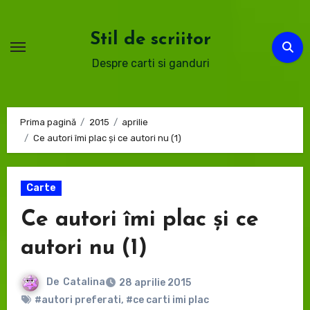
Sari
la
Stil de scriitor
conținut
Despre carti si ganduri
Prima pagină
2015
aprilie
Ce autori îmi plac și ce autori nu (1)
Carte
Ce autori îmi plac și ce
autori nu (1)
De
Catalina
28 aprilie 2015
#autori preferati
,
#ce carti imi plac