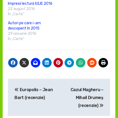
Impresii lectură IULIE 2016
22 august 2016
În „Carte”
Autori pe care i-am
descoperit în 2015
29 ianuarie 2016
În „Carte”
Navigare
Europolis – Jean
Cazul Magheru –
în
Bart (recenzie)
Mihail Drumeș
articole
(recenzie)