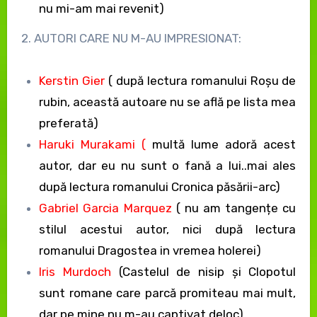
nu mi-am mai revenit)
2. AUTORI CARE NU M-AU IMPRESIONAT:
Kerstin Gier
( după lectura romanului Roșu de
rubin, această autoare nu se află pe lista mea
preferată)
Haruki Murakami (
multă lume adoră acest
autor, dar eu nu sunt o fană a lui..mai ales
după lectura romanului Cronica păsării-arc)
Gabriel Garcia Marquez
( nu am tangențe cu
stilul acestui autor, nici după lectura
romanului Dragostea in vremea holerei)
Iris Murdoch
(Castelul de nisip și Clopotul
sunt romane care parcă promiteau mai mult,
dar pe mine nu m-au captivat deloc)