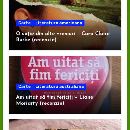
Carte
Literatura americana
O soție din alte vremuri – Caro Claire
Burke (recenzie)
Carte
Literatura australiana
Am uitat să fim fericiți – Liane
Moriarty (recenzie)