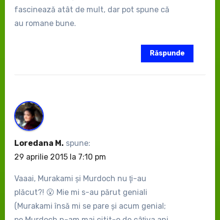
fascinează atât de mult, dar pot spune că
au romane bune.
Răspunde
Loredana M.
spune:
29 aprilie 2015 la 7:10 pm
Vaaai, Murakami şi Murdoch nu ţi-au
plăcut?! 😮 Mie mi s-au părut geniali
(Murakami însă mi se pare şi acum genial;
pe Murdoch n-am mai citit-o de câţiva ani