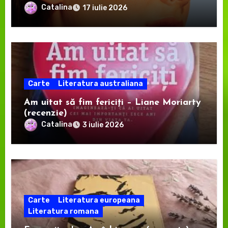
Catalina
17 iulie 2026
Carte
Literatura australiana
Am uitat să fim fericiți – Liane Moriarty
(recenzie)
Catalina
3 iulie 2026
Carte
Literatura europeana
Literatura romana