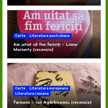
Carte
Literatura australiana
Am uitat să fim fericiți – Liane
Moriarty (recenzie)
Carte
Literatura europeana
Literatura romana
Faraonii – Ion Agârbiceanu (recenzie)