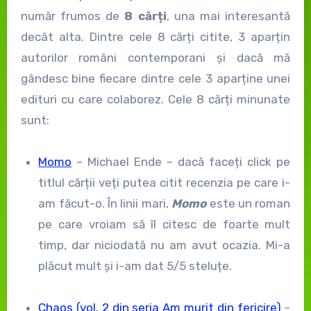
număr frumos de
8 cărți
, una mai interesantă
decât alta. Dintre cele 8 cărți citite, 3 aparțin
autorilor români contemporani și dacă mă
gândesc bine fiecare dintre cele 3 aparține unei
edituri cu care colaborez. Cele 8 cărți minunate
sunt:
Momo
– Michael Ende – dacă faceți click pe
titlul cărții veți putea citit recenzia pe care i-
am făcut-o. În linii mari,
Momo
este un roman
pe care vroiam să îl citesc de foarte mult
timp, dar niciodată nu am avut ocazia. Mi-a
plăcut mult și i-am dat 5/5 steluțe.
Chaos (vol. 2 din seria Am murit din fericire)
–