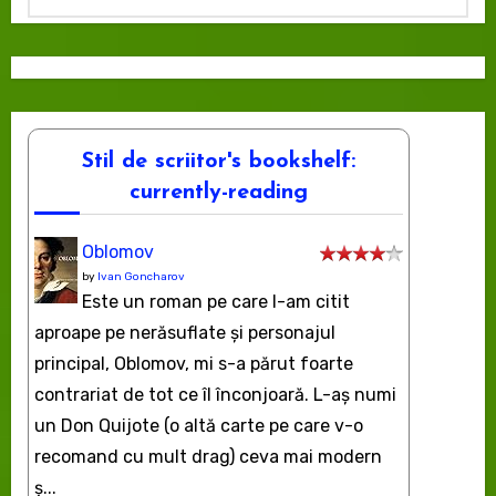
Stil de scriitor's bookshelf:
currently-reading
Oblomov
by
Ivan Goncharov
Este un roman pe care l-am citit
aproape pe nerăsuflate şi personajul
principal, Oblomov, mi s-a părut foarte
contrariat de tot ce îl înconjoară. L-aş numi
un Don Quijote (o altă carte pe care v-o
recomand cu mult drag) ceva mai modern
ș...