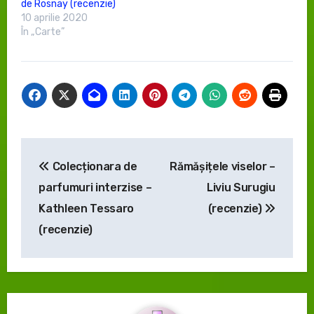
de Rosnay (recenzie)
10 aprilie 2020
În „Carte”
Navigare
Colecționara de
Rămășițele viselor –
în
parfumuri interzise –
Liviu Surugiu
articole
Kathleen Tessaro
(recenzie)
(recenzie)