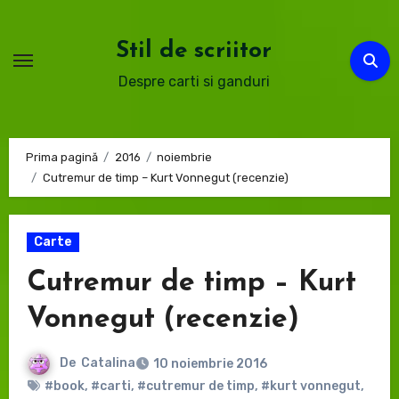
Sari
la
Stil de scriitor
conținut
Despre carti si ganduri
Prima pagină
2016
noiembrie
Cutremur de timp – Kurt Vonnegut (recenzie)
Carte
Cutremur de timp – Kurt
Vonnegut (recenzie)
De
Catalina
10 noiembrie 2016
#book
,
#carti
,
#cutremur de timp
,
#kurt vonnegut
,