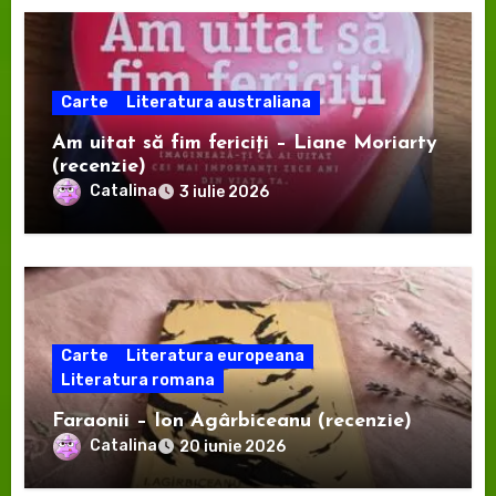
Carte
Literatura australiana
Am uitat să fim fericiți – Liane Moriarty
(recenzie)
Catalina
3 iulie 2026
Carte
Literatura europeana
Literatura romana
Faraonii – Ion Agârbiceanu (recenzie)
Catalina
20 iunie 2026