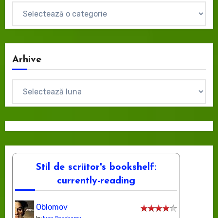
Categorii
Arhive
Arhive
Stil de scriitor's bookshelf:
currently-reading
Oblomov