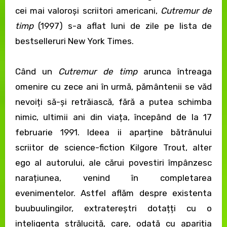
cei mai valoroși scriitori americani,
Cutremur de
timp
(1997) s-a aflat luni de zile pe lista de
bestselleruri New York Times.
Când un
Cutremur de timp
arunca întreaga
omenire cu zece ani în urmă, pământenii se văd
nevoiți să-și retrăiască, fără a putea schimba
nimic, ultimii ani din viața, începând de la 17
februarie 1991. Ideea ii aparține bătrânului
scriitor de science-fiction Kilgore Trout, alter
ego al autorului, ale cărui povestiri împânzesc
narațiunea, venind în completarea
evenimentelor. Astfel aflăm despre existenta
buubuulingilor, extratereștri dotațți cu o
inteligența strălucită, care, odată cu apariția