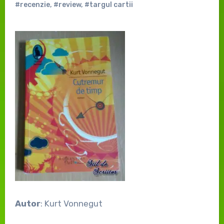
#recenzie
,
#review
,
#targul cartii
Autor
: Kurt Vonnegut