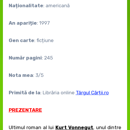
Naționalitate
: americană
An apariție
: 1997
Gen carte
: ficțiune
Număr pagini
: 245
Nota mea
: 3/5
Primită de la
: Librăria online
Târgul Cărții.ro
PREZENTARE
Ultimul roman al lui
Kurt Vonnegut
, unul dintre