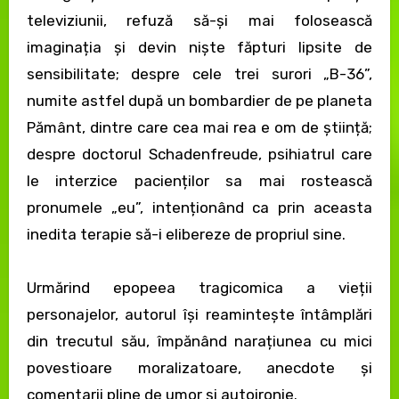
televiziunii, refuză să-și mai folosească
imaginația și devin niște făpturi lipsite de
sensibilitate; despre cele trei surori „B-36”,
numite astfel după un bombardier de pe planeta
Pământ, dintre care cea mai rea e om de știință;
despre doctorul Schadenfreude, psihiatrul care
le interzice pacienților sa mai rostească
pronumele „eu”, intenționând ca prin aceasta
inedita terapie să-i elibereze de propriul sine.
Urmărind epopeea tragicomica a vieții
personajelor, autorul își reamintește întâmplări
din trecutul său, împănând narațiunea cu mici
povestioare moralizatoare, anecdote și
comentarii pline de umor și autoironie.