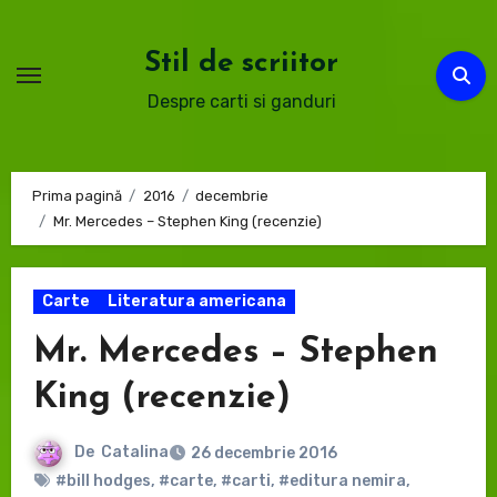
Sari
la
Stil de scriitor
conținut
Despre carti si ganduri
Prima pagină
2016
decembrie
Mr. Mercedes – Stephen King (recenzie)
Carte
Literatura americana
Mr. Mercedes – Stephen
King (recenzie)
De
Catalina
26 decembrie 2016
#bill hodges
,
#carte
,
#carti
,
#editura nemira
,