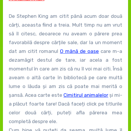
De Stephen King am citit până acum doar două
cărți, aceasta fiind a treia. Mult timp nu am vrut
să îl citesc, deoarece nu aveam o părere prea
favorabilă despre cărțile sale, dar la un moment
dat am citit romanul
O mână de oase
care m-a
dezamăgit destul de tare, iar acela a fost
momentul în care am zis că nu îl voi mai citi. Însă
aveam o altă carte în bibliotecă pe care multă
lume o lăuda și am zis că poate mai merită o
șansă. Acea carte este
Cimitirul animalelor
și mi-
a plăcut foarte tare! Dacă faceți click pe titlurile
celor două cărți, puteți afla părerea mea
completă despre ele.
Cum bine vă puteți da seama, multă lume îl