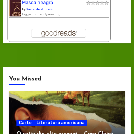
Masca neagră
by
Xavier de Montepin
tagged: currently-reading
You Missed
Carte
Literatura americana
O soție din alte vremuri – Caro Claire