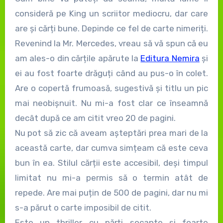
consideră pe King un scriitor mediocru, dar care
are și cărți bune. Depinde ce fel de carte nimeriți.
Revenind la Mr. Mercedes, vreau să vă spun că eu
am ales-o din cărțile apărute la
Editura Nemira
și
ei au fost foarte drăguți când au pus-o în colet.
Are o copertă frumoasă, sugestivă și titlu un pic
mai neobișnuit. Nu mi-a fost clar ce înseamnă
decât după ce am citit vreo 20 de pagini.
Nu pot să zic că aveam așteptări prea mari de la
această carte, dar cumva simțeam că este ceva
bun în ea. Stilul cărții este accesibil, deși timpul
limitat nu mi-a permis să o termin atât de
repede. Are mai puțin de 500 de pagini, dar nu mi
s-a părut o carte imposibil de citit.
Este un thriller cu părți șocante și foarte