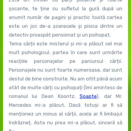
șocante, te ține cu sufletul la gură după un
anumit număr de pagini și practic toată cartea
este un joc de-a șoarecele și pisica dintre un
detectiv proaspăt pensionat și un psihopat.
Tema cărții este misterul și mi-a plăcut cel mai
mult psihologicul, partea în care sunt urmărite
reacțiile personajelor pe parcursul cărții.
Personajele nu sunt foarte numeroase, dar sunt
destul de bine construite. Nu am citit până acum
atât de multe cărți cu psihopați (îmi amintesc de
romanul lui Dean Koontz,
Șoapte
), dar Mr.
Mercedes mi-a plăcut. Dacă totuși ar fi să
menționez un minus al cărții, acela ar fi limbajul
îndrăzneț. Asta nu prea mi-a plăcut, sinceră să