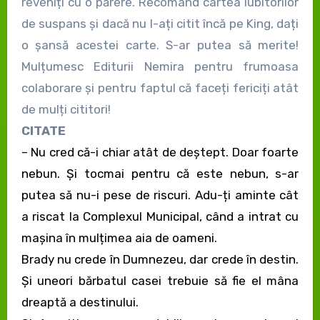
reveniți cu o părere. Recomand cartea iubitorilor
de suspans și dacă nu l-ați citit încă pe King, dați
o șansă acestei carte. S-ar putea să merite!
Mulțumesc Editurii Nemira pentru frumoasa
colaborare și pentru faptul că faceți fericiți atât
de mulți cititori!
CITATE
– Nu cred că-i chiar atât de deștept. Doar foarte
nebun. Și tocmai pentru că este nebun, s-ar
putea să nu-i pese de riscuri. Adu-ți aminte cât
a riscat la Complexul Municipal, când a intrat cu
mașina în mulțimea aia de oameni.
Brady nu crede în Dumnezeu, dar crede în destin.
Și uneori bărbatul casei trebuie să fie el mâna
dreaptă a destinului.