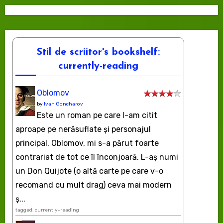
Stil de scriitor's bookshelf:
currently-reading
Oblomov
by
Ivan Goncharov
Este un roman pe care l-am citit
aproape pe nerăsuflate şi personajul
principal, Oblomov, mi s-a părut foarte
contrariat de tot ce îl înconjoară. L-aş numi
un Don Quijote (o altă carte pe care v-o
recomand cu mult drag) ceva mai modern
ș...
tagged: currently-reading