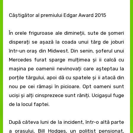
Câștigător al premiului Edgar Award 2015
În orele friguroase ale dimineții, sute de șomeri
disperați se așază la coada unui târg de joburi
într-un oraș din Midwest. Din senin, șoferul unui
Mercedes furat sparge mulțimea și ii calcă cu
mașina pe oamenii nevinovați care așteptau la
porțile târgului, apoi dă cu spatele și ii atacă din
nou pe cei rămași în picioare. Opt oameni sunt
uciși și alți cinsprezece sunt răniți. Ucigașul fuge
de la locul faptei.
După câteva luni de la incident, într-o altă parte
a orașului, Bill Hodges, un polițist pensionat,