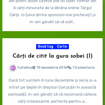
Am primit acum câteva zile un colet format din
4 cărți minunate de la librăria online Târgul
Cărții. ro (unul dintre sponsorii mei preferați) și
m-am gândit să vă arăt…
Book tag
Carte
Cărți de citit la gura sobei (I)
Catalina
19 decembrie 2016
1 Comentariu
Dacă tot suntem în luna decembrie și iarna și-a
intrat pe deplin în drepturi (cel puțin în această
perioadă), m-am gândit să vă recomand câteva
cărți interesante, perfecte pentru a…