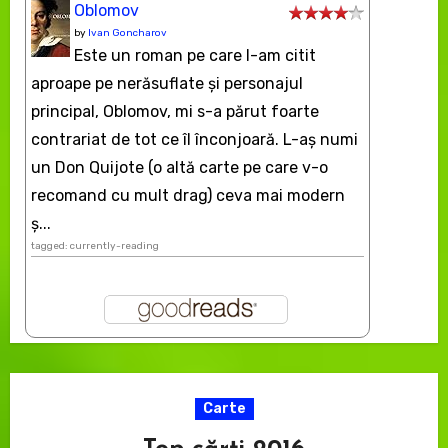
Oblomov
by
Ivan Goncharov
Este un roman pe care l-am citit
aproape pe nerăsuflate şi personajul
principal, Oblomov, mi s-a părut foarte
contrariat de tot ce îl înconjoară. L-aş numi
un Don Quijote (o altă carte pe care v-o
recomand cu mult drag) ceva mai modern
ș...
tagged: currently-reading
Carte