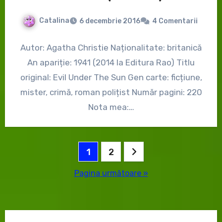
Catalina
6 decembrie 2016
4 Comentarii
Autor: Agatha Christie Naționalitate: britanică
An apariție: 1941 (2014 la Editura Rao) Titlu
original: Evil Under The Sun Gen carte: ficțiune,
mister, crimă, roman polițist Număr pagini: 220
Nota mea:…
Paginație
1
2
articole
Pagina următoare »