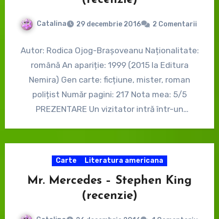
(recenzie)
Catalina
29 decembrie 2016
2 Comentarii
Autor: Rodica Ojog-Brașoveanu Naționalitate:
română An apariție: 1999 (2015 la Editura
Nemira) Gen carte: ficțiune, mister, roman
polițist Număr pagini: 217 Nota mea: 5/5
PREZENTARE Un vizitator intră într-un
magazin…
Carte
Literatura americana
Mr. Mercedes – Stephen King
(recenzie)