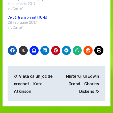
4 noiembrie 2017
În „Carte”
Ce cărți am primit (10-b)
28 februarie 2017
În „Carte”
Navigare
Viața ca un joc de
Misterul lui Edwin
în
crochet – Kate
Drood – Charles
articole
Atkinson
Dickens