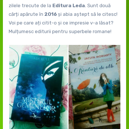
zilele trecute de la
Editura Leda
. Sunt două
cărți apărute în
2016
și abia aștept să le citesc!
Voi pe care ați citit-o și ce impresie v-a lăsat?
Mulțumesc editurii pentru superbele romane!