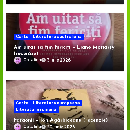
Carte
Literatura australiana
Am uitat să fim fericiți – Liane Moriarty
(recenzie)
Catalina
3 iulie 2026
Carte
Literatura europeana
Literatura romana
Faraonii – Ion Agârbiceanu (recenzie)
Catalina
20 iunie 2026