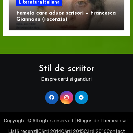
Literatura italiana
Femeia care aduce scrisori – Francesca
Giannone (recenzie)
Stil de scriitor
Despre carti si ganduri
Copyright © All rights reserved
|
Blogus
de
Themeansar
.
Listă recenzii
Cărți 2014
Cărți 2015
Cărți 2016
Contact