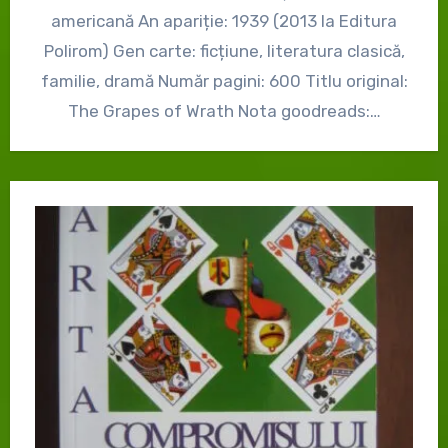
americană An apariție: 1939 (2013 la Editura
Polirom) Gen carte: ficțiune, literatura clasică,
familie, dramă Număr pagini: 600 Titlu original:
The Grapes of Wrath Nota goodreads:…