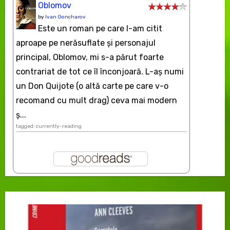
Oblomov
by
Ivan Goncharov
Este un roman pe care l-am citit
aproape pe nerăsuflate şi personajul
principal, Oblomov, mi s-a părut foarte
contrariat de tot ce îl înconjoară. L-aş numi
un Don Quijote (o altă carte pe care v-o
recomand cu mult drag) ceva mai modern
ș...
tagged: currently-reading