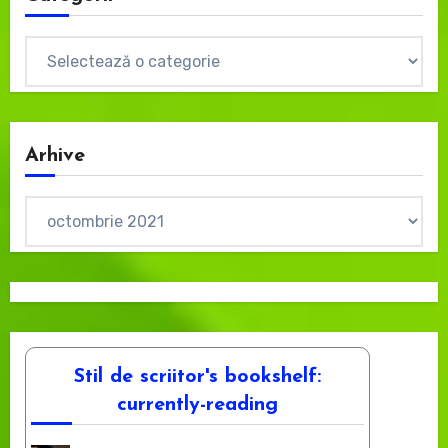
Categorii
Arhive
Arhive
Stil de scriitor's bookshelf:
currently-reading