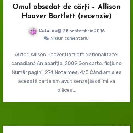
Omul obsedat de cărți – Allison
Hoover Bartlett (recenzie)
Catalina
28 septembrie 2016
Niciun comentariu
Autor: Allison Hoover Bartlett Naționalitate:
canadiană An apariție: 2009 Gen carte: ficțiune
Număr pagini: 274 Nota mea: 4/5 Când am ales
această carte am avut senzația că îmi va
plăcea…