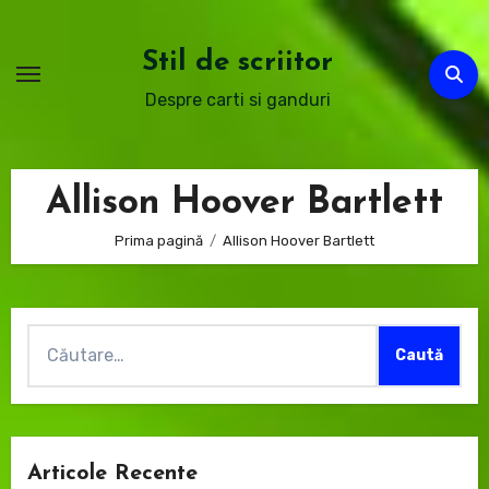
Sari
la
Stil de scriitor
conținut
Despre carti si ganduri
Allison Hoover Bartlett
Prima pagină
Allison Hoover Bartlett
Caută
după:
Articole Recente