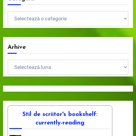
Categorii
Arhive
Arhive
Stil de scriitor's bookshelf:
currently-reading