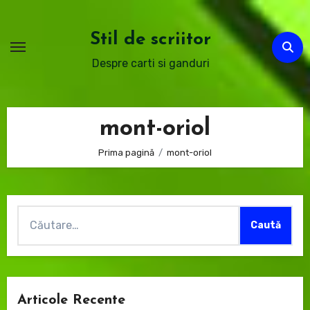
Sari
la
Stil de scriitor
conținut
Despre carti si ganduri
mont-oriol
Prima pagină
mont-oriol
Caută
după:
Articole Recente