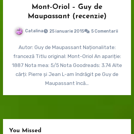
Mont-Oriol – Guy de
Maupassant (recenzie)
Catalina
25 ianuarie 2015
5 Comentarii
Autor: Guy de Maupassant Naționalitate:
franceză Titlu original: Mont-Oriol An apariție:
1887 Nota mea: 5/5 Nota Goodreads: 3.74 Alte
cărți: Pierre și Jean L-am îndrăgit pe Guy de
Maupassant încă…
You Missed