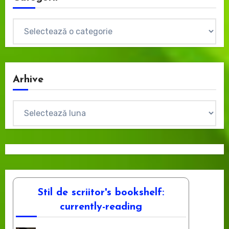
Categorii
Arhive
Arhive
Stil de scriitor's bookshelf:
currently-reading