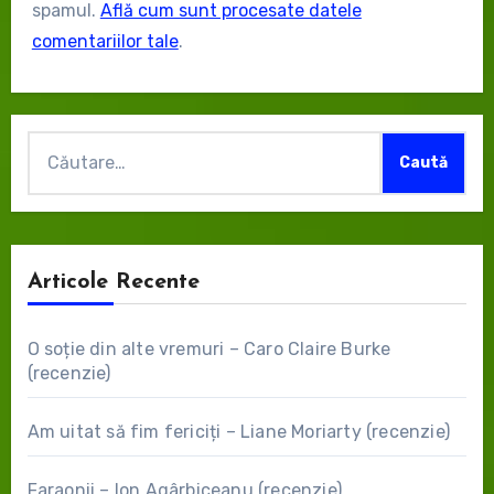
spamul.
Află cum sunt procesate datele
comentariilor tale
.
Caută
după:
Articole Recente
O soție din alte vremuri – Caro Claire Burke
(recenzie)
Am uitat să fim fericiți – Liane Moriarty (recenzie)
Faraonii – Ion Agârbiceanu (recenzie)