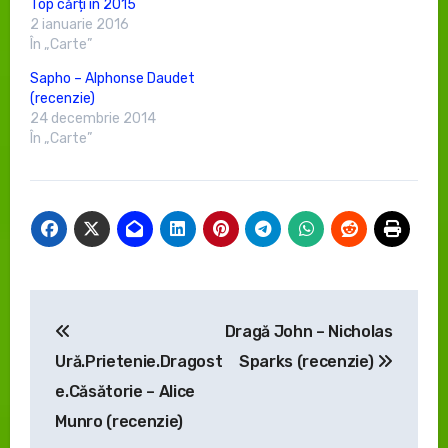
Top cărți în 2015
2 ianuarie 2016
În „Carte”
Sapho – Alphonse Daudet
(recenzie)
24 decembrie 2014
În „Carte”
Navigare
Dragă John – Nicholas
în
Ură.Prietenie.Dragost
Sparks (recenzie)
articole
e.Căsătorie – Alice
Munro (recenzie)