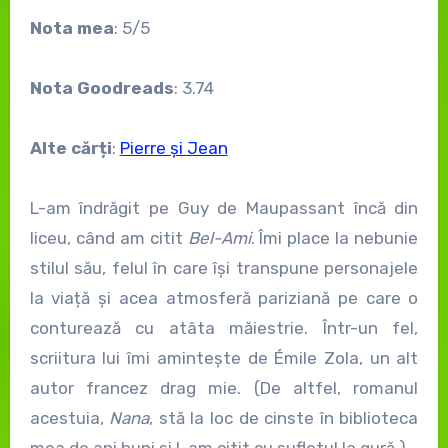
Nota mea
: 5/5
Nota Goodreads
: 3.74
Alte cărți
:
Pierre și Jean
L-am îndrăgit pe Guy de Maupassant încă din
liceu, când am citit
Bel-Ami
. Îmi place la nebunie
stilul său, felul în care își transpune personajele
la viață și acea atmosferă pariziană pe care o
conturează cu atâta măiestrie. Într-un fel,
scriitura lui îmi amintește de Émile Zola, un alt
autor francez drag mie. (De altfel, romanul
acestuia,
Nana
, stă la loc de cinste în biblioteca