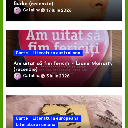
Burke (recenzie)
Catalina
17 iulie 2026
Carte
Literatura australiana
Am uitat să fim fericiți – Liane Moriarty
(recenzie)
Catalina
3 iulie 2026
Carte
Literatura europeana
Literatura romana