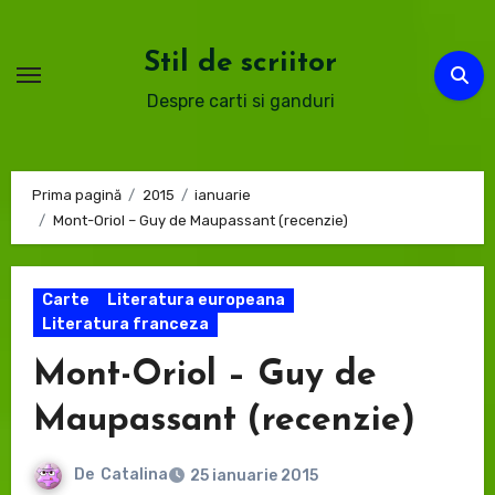
Sari
la
Stil de scriitor
conținut
Despre carti si ganduri
Prima pagină
2015
ianuarie
Mont-Oriol – Guy de Maupassant (recenzie)
Carte
Literatura europeana
Literatura franceza
Mont-Oriol – Guy de
Maupassant (recenzie)
De
Catalina
25 ianuarie 2015