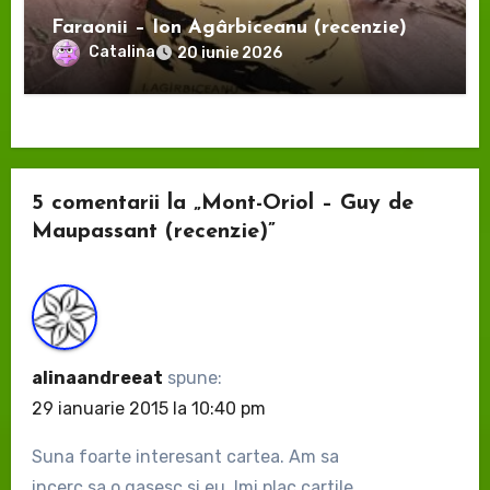
Faraonii – Ion Agârbiceanu (recenzie)
Catalina
20 iunie 2026
5 comentarii la „Mont-Oriol – Guy de
Maupassant (recenzie)”
alinaandreeat
spune:
29 ianuarie 2015 la 10:40 pm
Suna foarte interesant cartea. Am sa
incerc sa o gasesc si eu. Imi plac cartile