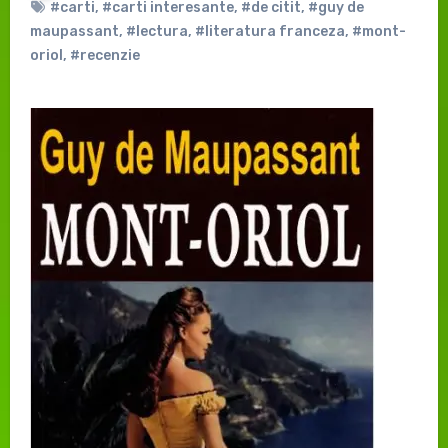
#carti
,
#carti interesante
,
#de citit
,
#guy de
maupassant
,
#lectura
,
#literatura franceza
,
#mont-
oriol
,
#recenzie