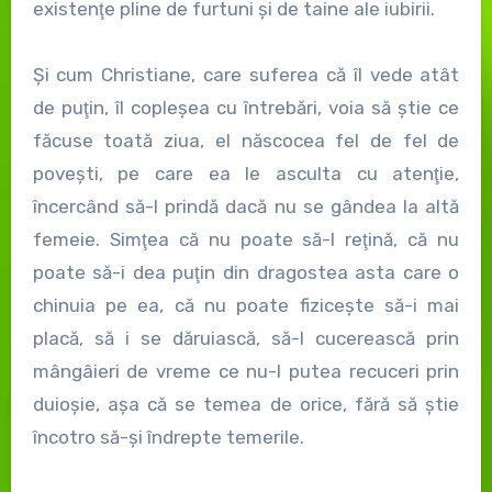
existenţe pline de furtuni şi de taine ale iubirii.
Şi cum Christiane, care suferea că îl vede atât
de puţin, îl copleşea cu întrebări, voia să ştie ce
făcuse toată ziua, el născocea fel de fel de
poveşti, pe care ea le asculta cu atenţie,
încercând să-l prindă dacă nu se gândea la altă
femeie. Simţea că nu poate să-l reţină, că nu
poate să-i dea puţin din dragostea asta care o
chinuia pe ea, că nu poate fiziceşte să-i mai
placă, să i se dăruiască, să-l cucerească prin
mângâieri de vreme ce nu-l putea recuceri prin
duioşie, aşa că se temea de orice, fără să ştie
încotro să-şi îndrepte temerile.