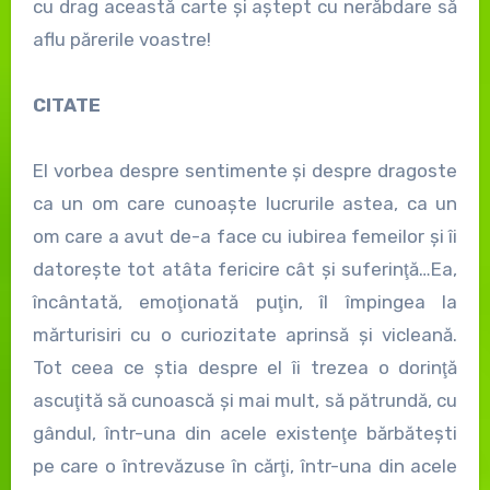
cu drag această carte și aștept cu nerăbdare să
aflu părerile voastre!
CITATE
El vorbea despre sentimente şi despre dragoste
ca un om care cunoaşte lucrurile astea, ca un
om care a avut de-a face cu iubirea femeilor şi îi
datoreşte tot atâta fericire cât şi suferinţă…Ea,
încântată, emoţionată puţin, îl împingea la
mărturisiri cu o curiozitate aprinsă şi vicleană.
Tot ceea ce ştia despre el îi trezea o dorinţă
ascuţită să cunoască şi mai mult, să pătrundă, cu
gândul, într-una din acele existenţe bărbăteşti
pe care o întrevăzuse în cărţi, într-una din acele