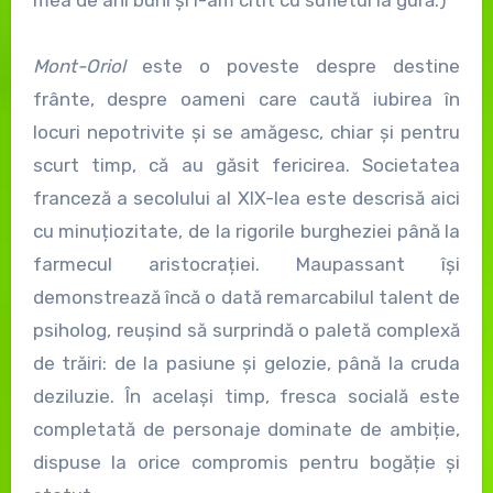
mea de ani buni și l-am citit cu sufletul la gură.)
Mont-Oriol
este o poveste despre destine
frânte, despre oameni care caută iubirea în
locuri nepotrivite și se amăgesc, chiar și pentru
scurt timp, că au găsit fericirea. Societatea
franceză a secolului al XIX-lea este descrisă aici
cu minuțiozitate, de la rigorile burgheziei până la
farmecul aristocrației. Maupassant își
demonstrează încă o dată remarcabilul talent de
psiholog, reușind să surprindă o paletă complexă
de trăiri: de la pasiune și gelozie, până la cruda
deziluzie. În același timp, fresca socială este
completată de personaje dominate de ambiție,
dispuse la orice compromis pentru bogăție și