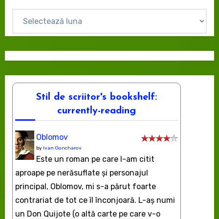
Arhive
Stil de scriitor's bookshelf:
currently-reading
Oblomov
by
Ivan Goncharov
Este un roman pe care l-am citit
aproape pe nerăsuflate şi personajul
principal, Oblomov, mi s-a părut foarte
contrariat de tot ce îl înconjoară. L-aş numi
un Don Quijote (o altă carte pe care v-o