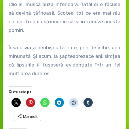
Clio își mușcă buza inferioară. Tatăl ei o făcuse
să devină țâfnoasă. Scotea tot ce era mai rău
din ea. Trebuia să încerce să-și înfrâneze aceste
porniri.
Însă o viață neobișnuită nu e, prin definiție, una
minunată. Și acum, la șaptesprezece ani, simțea
că lipsurile îi fuseseră evidențiate într-un fel
mult prea dureros.
Distribuie pe:
Mai mult