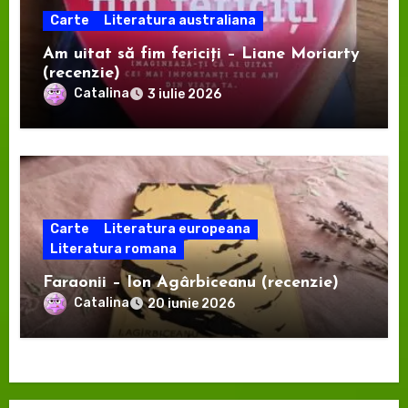
Carte
Literatura australiana
Am uitat să fim fericiți – Liane Moriarty
(recenzie)
Catalina
3 iulie 2026
Carte
Literatura europeana
Literatura romana
Faraonii – Ion Agârbiceanu (recenzie)
Catalina
20 iunie 2026