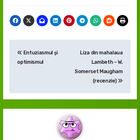
Navigare
Entuziasmul şi
Liza din mahalaua
în
optimismul
Lambeth – W.
articole
Somerset Maugham
(recenzie)