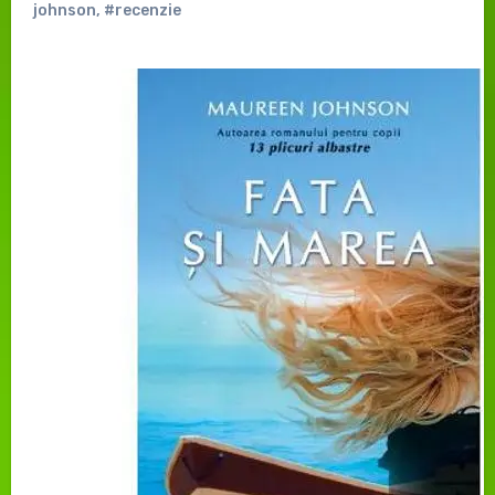
johnson
,
#recenzie