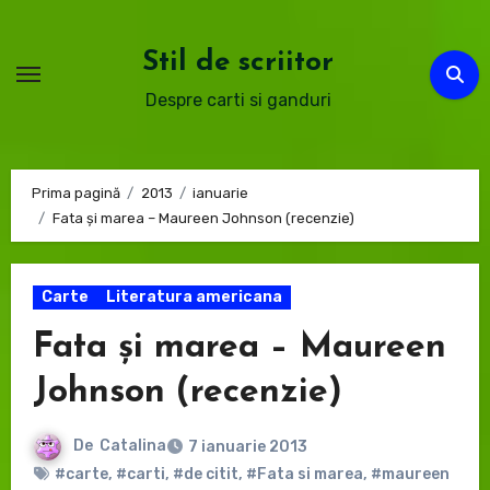
Sari
la
Stil de scriitor
conținut
Despre carti si ganduri
Prima pagină
2013
ianuarie
Fata și marea – Maureen Johnson (recenzie)
Carte
Literatura americana
Fata și marea – Maureen
Johnson (recenzie)
De
Catalina
7 ianuarie 2013
#carte
,
#carti
,
#de citit
,
#Fata si marea
,
#maureen