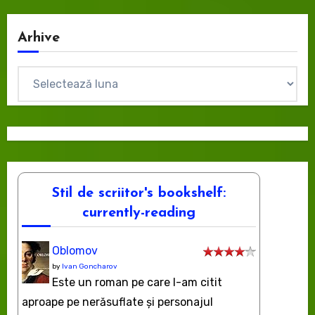
Arhive
Arhive
Stil de scriitor's bookshelf:
currently-reading
Oblomov
by
Ivan Goncharov
Este un roman pe care l-am citit
aproape pe nerăsuflate şi personajul