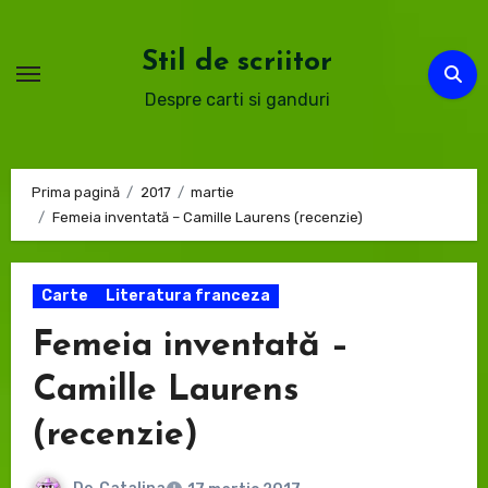
Sari
la
Stil de scriitor
conținut
Despre carti si ganduri
Prima pagină
2017
martie
Femeia inventată – Camille Laurens (recenzie)
Carte
Literatura franceza
Femeia inventată –
Camille Laurens
(recenzie)