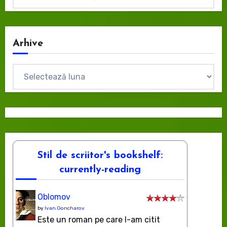
Arhive
Arhive
Stil de scriitor's bookshelf:
currently-reading
Oblomov
by
Ivan Goncharov
Este un roman pe care l-am citit