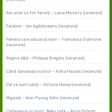
Am uitat să fim fericiți – Liane Moriarty (recenzie)
Faraonii – Ion Agârbiceanu (recenzie)
Femeia care aduce scrisori – Francesca Giannone
(recenzie)
Regina albă – Philippa Gregory (recenzie)
Când dansează licuricii – Aisha Hassan (recenzie)
Cei ce sunt iubiți – Victoria Hislop (recenzie)
Migdală – Won-Pyung Sohn (recenzie)
Cafeneaua cu pisici. Neko cafe – Anna Solyom