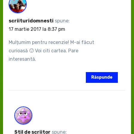
scriituridomnesti
spune:
17 martie 2017 la 8:37 pm
Mulțumim pentru recenzie! M-ai făcut
curioasă 🙂 Voi citi cartea. Pare
interesantă.
Răspunde
Stil de scriitor
spune: