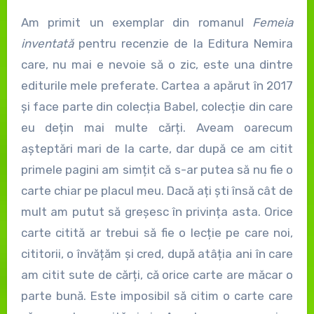
Am primit un exemplar din romanul
Femeia
inventată
pentru recenzie de la Editura Nemira
care, nu mai e nevoie să o zic, este una dintre
editurile mele preferate. Cartea a apărut în 2017
și face parte din colecția Babel, colecție din care
eu dețin mai multe cărți. Aveam oarecum
așteptări mari de la carte, dar după ce am citit
primele pagini am simțit că s-ar putea să nu fie o
carte chiar pe placul meu. Dacă ați ști însă cât de
mult am putut să greșesc în privința asta. Orice
carte citită ar trebui să fie o lecție pe care noi,
cititorii, o învățăm și cred, după atâția ani în care
am citit sute de cărți, că orice carte are măcar o
parte bună. Este imposibil să citim o carte care