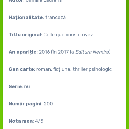
Autor
: Camille Laurens
Naționalitate
: franceză
Titlu original
: Celle que vous croyez
An apariție
: 2016 (în 2017 la
Editura Nemira
)
Gen carte
: roman, ficțiune, thriller psihologic
Serie
: nu
Număr pagini
: 200
Nota mea
: 4/5