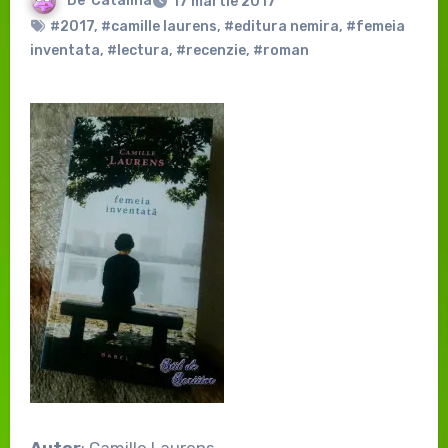
De
Catalina
17 martie 2017
#2017
,
#camille laurens
,
#editura nemira
,
#femeia
inventata
,
#lectura
,
#recenzie
,
#roman