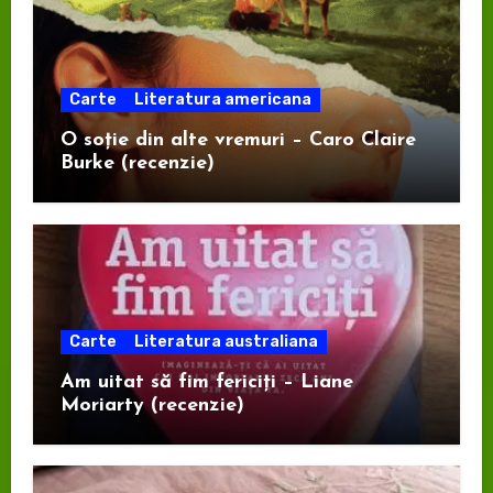
Carte
Literatura americana
O soție din alte vremuri – Caro Claire
Burke (recenzie)
Carte
Literatura australiana
Am uitat să fim fericiți – Liane
Moriarty (recenzie)