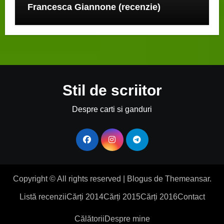
Francesca Giannone (recenzie)
Stil de scriitor
Despre carti si ganduri
Copyright © All rights reserved
|
Blogus
de
Themeansar
.
Listă recenzii
Cărți 2014
Cărți 2015
Cărți 2016
Contact
Călătorii
Despre mine