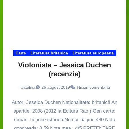
Carte
Literatura britanica
Literatura europeana
Violonista – Jessica Duchen
(recenzie)
Catalina
26 august 2019
Niciun comentariu
Autor: Jessica Duchen Naționalitate: britanică An
apariție: 2008 (2012 la Editura Rao ) Gen carte:
roman, ficțiune istorică Număr pagini: 480 Nota
goodreads: 3.59 Nota mea : 4/5 PREZENTARE