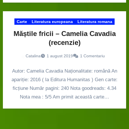
Carte
Literatura europeana
Literatura romana
Măștile fricii – Camelia Cavadia
(recenzie)
Catalina
1 august 2019
1 Comentariu
Autor: Camelia Cavadia Naționalitate: română An
apariție: 2016 ( la Editura Humanitas ) Gen carte:
ficțiune Număr pagini: 240 Nota goodreads: 4.34
Nota mea : 5/5 Am primit această carte…