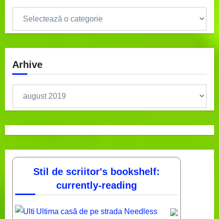
Categorii
Arhive
Arhive
Stil de scriitor's bookshelf:
currently-reading
Ultima casă de pe strada Needless