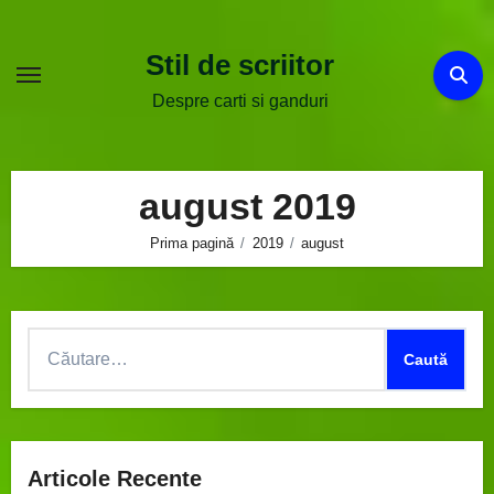
Sari
la
Stil de scriitor
conținut
Despre carti si ganduri
august 2019
Prima pagină
2019
august
Caută
după:
Articole Recente