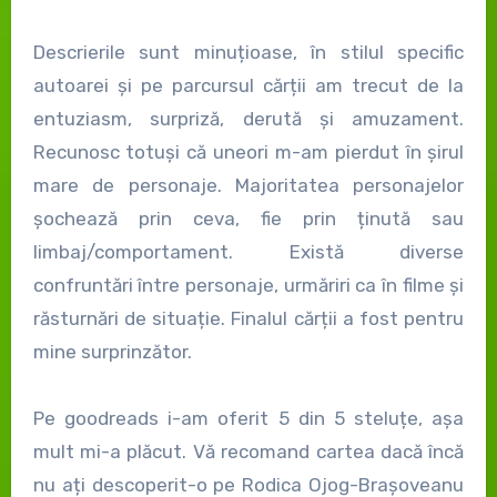
Descrierile sunt minuțioase, în stilul specific
autoarei și pe parcursul cărții am trecut de la
entuziasm, surpriză, derută și amuzament.
Recunosc totuși că uneori m-am pierdut în șirul
mare de personaje. Majoritatea personajelor
șochează prin ceva, fie prin ținută sau
limbaj/comportament. Există diverse
confruntări între personaje, urmăriri ca în filme și
răsturnări de situație. Finalul cărții a fost pentru
mine surprinzător.
Pe goodreads i-am oferit 5 din 5 steluțe, așa
mult mi-a plăcut. Vă recomand cartea dacă încă
nu ați descoperit-o pe Rodica Ojog-Brașoveanu