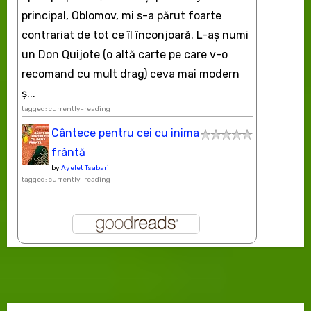
principal, Oblomov, mi s-a părut foarte
contrariat de tot ce îl înconjoară. L-aş numi
un Don Quijote (o altă carte pe care v-o
recomand cu mult drag) ceva mai modern
ș...
tagged: currently-reading
Cântece pentru cei cu inima
frântă
by
Ayelet Tsabari
tagged: currently-reading