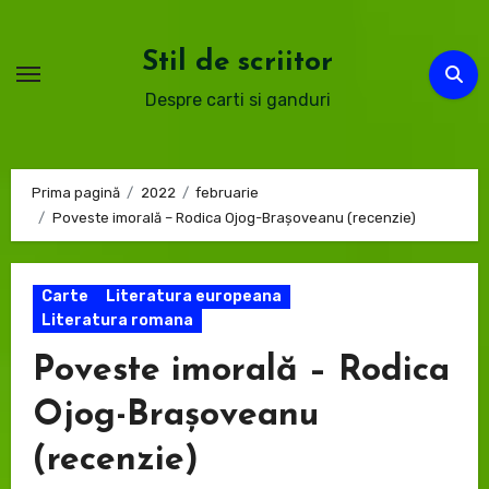
Sari
la
Stil de scriitor
conținut
Despre carti si ganduri
Prima pagină
2022
februarie
Poveste imorală – Rodica Ojog-Brașoveanu (recenzie)
Carte
Literatura europeana
Literatura romana
Poveste imorală – Rodica
Ojog-Brașoveanu
(recenzie)