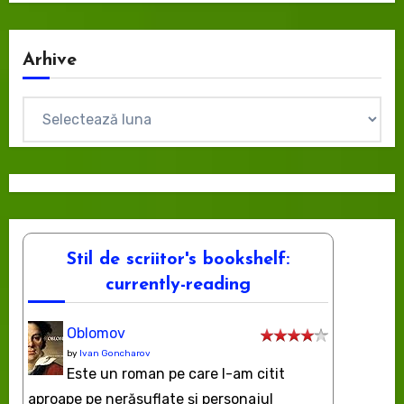
Arhive
Arhive
Stil de scriitor's bookshelf:
currently-reading
Oblomov
by
Ivan Goncharov
Este un roman pe care l-am citit
aproape pe nerăsuflate şi personajul