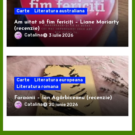
Carte
Literatura australiana
Am uitat să fim fericiți – Liane Moriarty
(recenzie)
Catalina
3 iulie 2026
Carte
Literatura europeana
Literatura romana
Faraonii – Ion Agârbiceanu (recenzie)
Catalina
20 iunie 2026