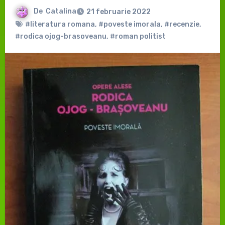
De
Catalina
21 februarie 2022
#literatura romana
,
#poveste imorala
,
#recenzie
,
#rodica ojog-brasoveanu
,
#roman politist