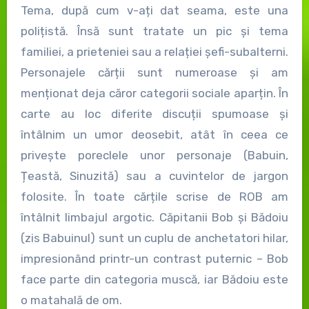
Tema, după cum v-ați dat seama, este una
polițistă. Însă sunt tratate un pic și tema
familiei, a prieteniei sau a relației șefi-subalterni.
Personajele cărții sunt numeroase și am
menționat deja căror categorii sociale aparțin. În
carte au loc diferite discuții spumoase și
întâlnim un umor deosebit, atât în ceea ce
privește poreclele unor personaje (Babuin,
Țeastă, Sinuzită) sau a cuvintelor de jargon
folosite. În toate cărțile scrise de ROB am
întâlnit limbajul argotic. Căpitanii Bob și Bădoiu
(zis Babuinul) sunt un cuplu de anchetatori hilar,
impresionând printr-un contrast puternic – Bob
face parte din categoria muscă, iar Bădoiu este
o matahală de om.