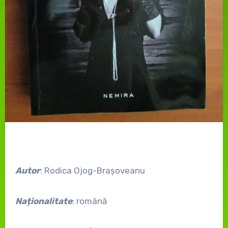
Autor
: Rodica Ojog-Brașoveanu
Naționalitate
: română