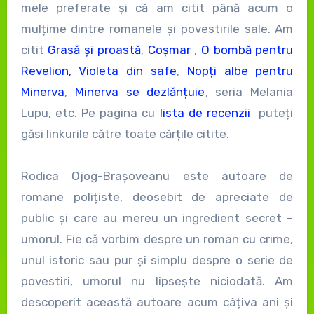
mele preferate și că am citit până acum o
mulțime dintre romanele și povestirile sale. Am
citit
Grasă și proastă
,
Coșmar
,
O bombă pentru
Revelion,
Violeta din safe
,
Nopți albe pentru
Minerva
,
Minerva se dezlănțuie
, seria Melania
Lupu, etc. Pe pagina cu
lista de recenzii
puteți
găsi linkurile către toate cărțile citite.
Rodica Ojog-Brașoveanu este autoare de
romane polițiste, deosebit de apreciate de
public și care au mereu un ingredient secret –
umorul. Fie că vorbim despre un roman cu crime,
unul istoric sau pur și simplu despre o serie de
povestiri, umorul nu lipsește niciodată. Am
descoperit această autoare acum câțiva ani și